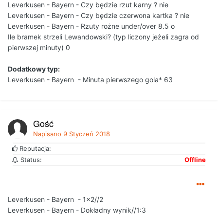
Leverkusen - Bayern - Czy będzie rzut karny ? nie
Leverkusen - Bayern - Czy będzie czerwona kartka ? nie
Leverkusen - Bayern - Rzuty rożne under/over 8.5 o
Ile bramek strzeli Lewandowski? (typ liczony jeżeli zagra od
pierwszej minuty) 0
Dodatkowy typ:
Leverkusen - Bayern - Minuta pierwszego gola* 63
Gość
Napisano
9 Styczeń 2018
Reputacja:
Status:
Offline
Leverkusen - Bayern - 1x2//2
Leverkusen - Bayern - Dokładny wynik//1:3