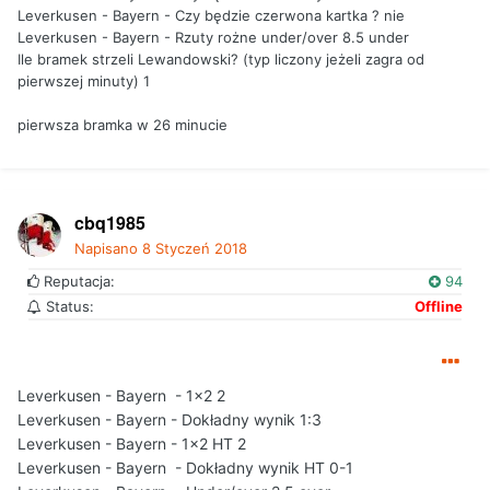
Leverkusen - Bayern - Czy będzie czerwona kartka ? nie
Leverkusen - Bayern - Rzuty rożne under/over 8.5 under
Ile bramek strzeli Lewandowski? (typ liczony jeżeli zagra od
pierwszej minuty) 1
pierwsza bramka w 26 minucie
cbq1985
Napisano
8 Styczeń 2018
Reputacja:
94
Status:
Offline
Leverkusen - Bayern - 1x2 2
Leverkusen - Bayern - Dokładny wynik 1:3
Leverkusen - Bayern - 1x2 HT 2
Leverkusen - Bayern - Dokładny wynik HT 0-1