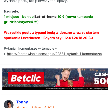
wysłania postu, kto pierwszy ten lepszy.
Nagrody:
1 miejsce - bon do
Bet-at-home
10
€ (nowa kampania
grudzień/styczeń !!!)
Wszystkie posty z typami będą widoczne wraz ze startem
spotkania Leverkusen - Bayern czyli 12.01.2018 20:30
Pytania i komentarze w temacie -
>
https://obstawianie.com/topic/22831-pytania-i-komentarze/
Tonny
Napisano
8 Styczeń 2018