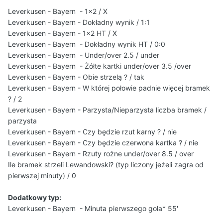
Leverkusen - Bayern - 1x2 / X
Leverkusen - Bayern - Dokładny wynik / 1:1
Leverkusen - Bayern - 1x2 HT / X
Leverkusen - Bayern - Dokładny wynik HT / 0:0
Leverkusen - Bayern - Under/over 2.5 / under
Leverkusen - Bayern - Żółte kartki under/over 3.5 /over
Leverkusen - Bayern - Obie strzelą ? / tak
Leverkusen - Bayern - W której połowie padnie więcej bramek
? / 2
Leverkusen - Bayern - Parzysta/Nieparzysta liczba bramek /
parzysta
Leverkusen - Bayern - Czy będzie rzut karny ? / nie
Leverkusen - Bayern - Czy będzie czerwona kartka ? / nie
Leverkusen - Bayern - Rzuty rożne under/over 8.5 / over
Ile bramek strzeli Lewandowski? (typ liczony jeżeli zagra od
pierwszej minuty) / 0
Dodatkowy typ:
Leverkusen - Bayern - Minuta pierwszego gola* 55'