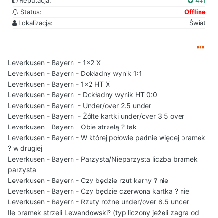
Reputacja:
441
Status:
Offline
Lokalizacja:
Świat
Leverkusen - Bayern - 1x2 X
Leverkusen - Bayern - Dokładny wynik 1:1
Leverkusen - Bayern - 1x2 HT X
Leverkusen - Bayern - Dokładny wynik HT 0:0
Leverkusen - Bayern - Under/over 2.5 under
Leverkusen - Bayern - Żółte kartki under/over 3.5 over
Leverkusen - Bayern - Obie strzelą ? tak
Leverkusen - Bayern - W której połowie padnie więcej bramek
? w drugiej
Leverkusen - Bayern - Parzysta/Nieparzysta liczba bramek
parzysta
Leverkusen - Bayern - Czy będzie rzut karny ? nie
Leverkusen - Bayern - Czy będzie czerwona kartka ? nie
Leverkusen - Bayern - Rzuty rożne under/over 8.5 under
Ile bramek strzeli Lewandowski? (typ liczony jeżeli zagra od