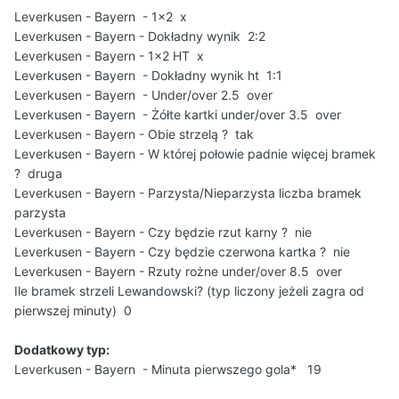
Leverkusen - Bayern - 1x2 x
Leverkusen - Bayern - Dokładny wynik 2:2
Leverkusen - Bayern - 1x2 HT x
Leverkusen - Bayern - Dokładny wynik ht 1:1
Leverkusen - Bayern - Under/over 2.5 over
Leverkusen - Bayern - Żółte kartki under/over 3.5 over
Leverkusen - Bayern - Obie strzelą ? tak
Leverkusen - Bayern - W której połowie padnie więcej bramek
? druga
Leverkusen - Bayern - Parzysta/Nieparzysta liczba bramek
parzysta
Leverkusen - Bayern - Czy będzie rzut karny ? nie
Leverkusen - Bayern - Czy będzie czerwona kartka ? nie
Leverkusen - Bayern - Rzuty rożne under/over 8.5 over
Ile bramek strzeli Lewandowski? (typ liczony jeżeli zagra od
pierwszej minuty) 0
Dodatkowy typ:
Leverkusen - Bayern - Minuta pierwszego gola* 19