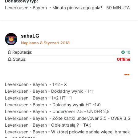
Dodatkowy typ:
Nagrody:
Leverkusen - Bayern - Minuta pierwszego gola* 59 MINUTA
1 miejsce - bon do
Bet-at-home
10
€ (nowa kampania
grudzień/styczeń !!!)
Wszystkie posty z typami będą widoczne wraz ze
sahaLG
startem spotkania Leverkusen - Bayern czyli
Napisano
8 Styczeń 2018
12.01.2018 20:30
Reputacja:
18
Pytania i komentarze w temacie -
Status:
Offline
>
https://obstawianie.com/topic/22831-pytania-i-
komentarze/
Leverkusen - Bayern - 1x2 - X
Leverkusen - Bayern - Dokładny wynik - 1:1
Leverkusen - Bayern - 1x2 HT - 1
Leverkusen - Bayern - Dokładny wynik HT -1:0
Leverkusen - Bayern - Under/over 2.5 - UNDER 2,5
Leverkusen - Bayern - Żółte kartki under/over 3.5 - OVER 3,5
Leverkusen - Bayern - Obie strzelą ? - TAK
Leverkusen - Bayern - W której połowie padnie więcej bramek