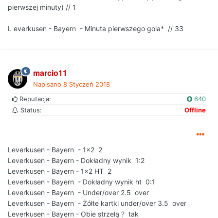
pierwszej minuty) // 1
L everkusen - Bayern - Minuta pierwszego gola* // 33
marcio11
Napisano
8 Styczeń 2018
Reputacja:
640
Status:
Offline
Leverkusen - Bayern - 1x2 2
Leverkusen - Bayern - Dokładny wynik 1:2
Leverkusen - Bayern - 1x2 HT 2
Leverkusen - Bayern - Dokładny wynik ht 0:1
Leverkusen - Bayern - Under/over 2.5 over
Leverkusen - Bayern - Żółte kartki under/over 3.5 over
Leverkusen - Bayern - Obie strzelą ? tak