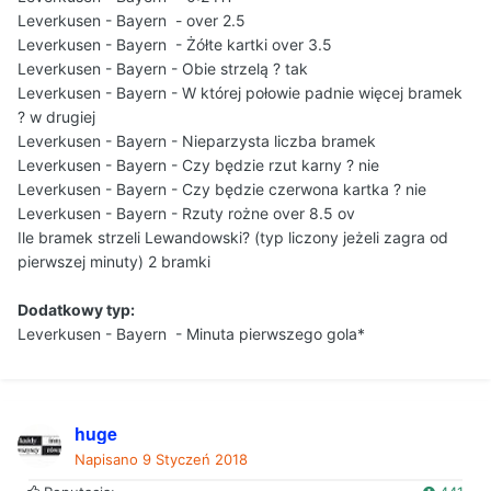
Leverkusen - Bayern - over 2.5
Leverkusen - Bayern - Żółte kartki over 3.5
Leverkusen - Bayern - Obie strzelą ? tak
Leverkusen - Bayern - W której połowie padnie więcej bramek
? w drugiej
Leverkusen - Bayern - Nieparzysta liczba bramek
Leverkusen - Bayern - Czy będzie rzut karny ? nie
Leverkusen - Bayern - Czy będzie czerwona kartka ? nie
Leverkusen - Bayern - Rzuty rożne over 8.5 ov
Ile bramek strzeli Lewandowski? (typ liczony jeżeli zagra od
pierwszej minuty) 2 bramki
Dodatkowy typ:
Leverkusen - Bayern - Minuta pierwszego gola*
huge
Napisano
9 Styczeń 2018