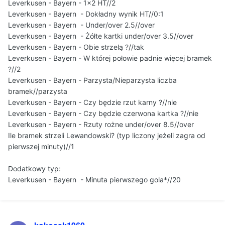
Leverkusen - Bayern - 1x2 HT//2
Leverkusen - Bayern - Dokładny wynik HT//0:1
Leverkusen - Bayern - Under/over 2.5//over
Leverkusen - Bayern - Żółte kartki under/over 3.5//over
Leverkusen - Bayern - Obie strzelą ?//tak
Leverkusen - Bayern - W której połowie padnie więcej bramek
?//2
Leverkusen - Bayern - Parzysta/Nieparzysta liczba
bramek//parzysta
Leverkusen - Bayern - Czy będzie rzut karny ?//nie
Leverkusen - Bayern - Czy będzie czerwona kartka ?//nie
Leverkusen - Bayern - Rzuty rożne under/over 8.5//over
Ile bramek strzeli Lewandowski? (typ liczony jeżeli zagra od
pierwszej minuty)//1
Dodatkowy typ:
Leverkusen - Bayern - Minuta pierwszego gola*//20