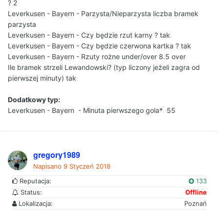
? 2
Leverkusen - Bayern - Parzysta/Nieparzysta liczba bramek
parzysta
Leverkusen - Bayern - Czy będzie rzut karny ? tak
Leverkusen - Bayern - Czy będzie czerwona kartka ? tak
Leverkusen - Bayern - Rzuty rożne under/over 8.5 over
Ile bramek strzeli Lewandowski? (typ liczony jeżeli zagra od
pierwszej minuty) tak
Dodatkowy typ:
Leverkusen - Bayern - Minuta pierwszego gola* 55
gregory1989
Napisano
9 Styczeń 2018
Reputacja:
133
Status:
Offline
Lokalizacja:
Poznań