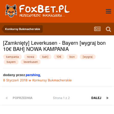
Konkursy Bukmacherskie
[Zamknięty] Leverkusen - Bayern [wygraj bon
10€ BAH] NOWA KAMPANIA
kampania
nowa
bah]
10€
bon
[wygraj
bayern
leverkusen
dodany przez
pershing
,
8 Styczeń 2018
w
Konkursy Bukmacherskie
POPRZEDNIA
Strona 1 z 2
DALEJ