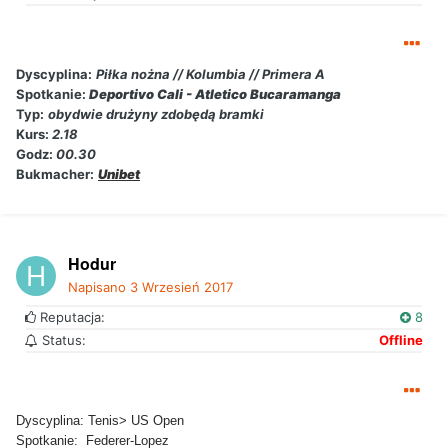
Dyscyplina:
Piłka nożna // Kolumbia // Primera A
Spotkanie:
Deportivo Cali - Atletico Bucaramanga
Typ:
obydwie drużyny zdobędą bramki
Kurs:
2.18
Godz:
00.30
Bukmacher:
Unibet
Hodur
Napisano
3 Wrzesień 2017
Reputacja:
8
Status:
Offline
Dyscyplina: Tenis> US Open
Spotkanie: Federer-Lopez