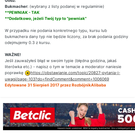
Godz:
Bukmacher:
(wybrany z listy podanej w regulaminie)
**PEWNIAK - TAK
**Dodatkowo, jeżeli Twój typ to "pewniak"
W przypadku nie podania konkretnego typu, kursu lub
bukmachera dany typ nie będzie liczony, za brak podania godziny
odejmujemy 0.3 z kursu.
WAŻNE!
Jeśli zauważyłeś błąd w swoim typie (błędna godzina, jakaś
literówka etc.) - napisz o tym w temacie a moderator naniesie
poprawkę
https://obstawianie.com/topic/20827-pytania-i-
uwagi/page-103?do=findComment&comment=1006069
Edytowane
31 Sierpień 2017
przez RozbójnikAlibaba