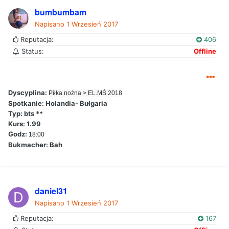
bumbumbam
Napisano
1 Wrzesień 2017
Reputacja:
406
Status:
Offline
Dyscyplina:
Piłka nożna > EL.MŚ 2018
Spotkanie: Holandia- Bułgaria
Typ: bts **
Kurs: 1.99
Godz:
18:00
Bukmacher:
B
ah
daniel31
Napisano
1 Wrzesień 2017
Reputacja:
167