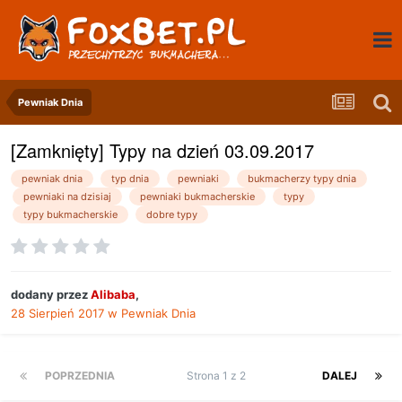
Pewniak Dnia
[Zamknięty] Typy na dzień 03.09.2017
pewniak dnia
typ dnia
pewniaki
bukmacherzy typy dnia
pewniaki na dzisiaj
pewniaki bukmacherskie
typy
typy bukmacherskie
dobre typy
dodany przez
Alibaba
,
28 Sierpień 2017
w
Pewniak Dnia
POPRZEDNIA
Strona 1 z 2
DALEJ