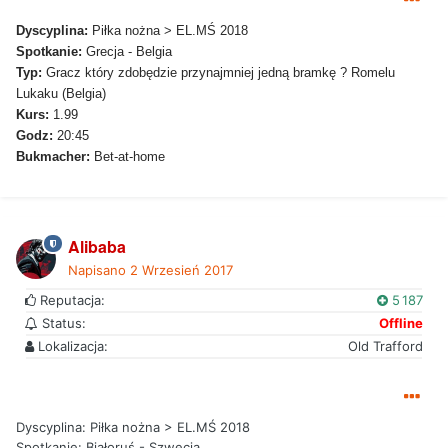
Dyscyplina:
Piłka nożna > EL.MŚ 2018
Spotkanie:
Grecja - Belgia
Typ:
Gracz który zdobędzie przynajmniej jedną bramkę ? Romelu
Lukaku (Belgia)
Kurs:
1.99
Godz:
20:45
Bukmacher:
Bet-at-home
Alibaba
Napisano
2 Wrzesień 2017
Reputacja:
5 187
Status:
Offline
Lokalizacja:
Old Trafford
Dyscyplina: Piłka nożna > EL.MŚ 2018
Spotkanie: Białoruś - Szwecja