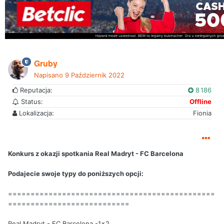
Gruby
Napisano
9 Październik 2022
Reputacja:
8 186
Status:
Offline
Lokalizacja:
Fionia
Konkurs z okazji spotkania Real Madryt - FC Barcelona
Podajecie swoje typy do poniższych opcji:
==============================================
===========================
Real Madryt - FC Barcelona -1x2