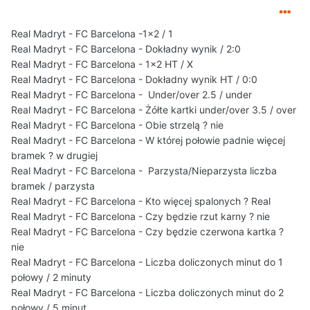
Real Madryt - FC Barcelona - Czy będzie rzut karny ? tak
Real Madryt - FC Barcelona - Czy będzie czerwona kartka ?
Real Madryt - FC Barcelona -1x2 / 1
nie
pewniak
Real Madryt - FC Barcelona - Dokładny wynik / 2:0
Real Madryt - FC Barcelona - Liczba doliczonych minut do 1
Real Madryt - FC Barcelona - 1x2 HT / X
połowy 3
Real Madryt - FC Barcelona - Dokładny wynik HT / 0:0
Real Madryt - FC Barcelona - Liczba doliczonych minut do 2
połowy 6
Real Madryt - FC Barcelona - Under/over 2.5 / under
Real Madryt - FC Barcelona - Rzuty rożne under/over 10.5
Real Madryt - FC Barcelona - Żółte kartki under/over 3.5 / over
over
Real Madryt - FC Barcelona - Obie strzelą ? nie
Real Madryt - FC Barcelona - Faule under/over 20.5 over
Real Madryt - FC Barcelona - W której połowie padnie więcej
Real Madryt - FC Barcelona - Strzelec pierwszego gola (nie
bramek ? w drugiej
drużyna, tylko nazwisko strzelca) Vinicius
Real Madryt - FC Barcelona - Parzysta/Nieparzysta liczba
bramek / parzysta
Dodatkowy typ:
Real Madryt - FC Barcelona - Kto więcej spalonych ? Real
Real Madryt - FC Barcelona - Czy będzie rzut karny ? nie
Real Madryt - FC Barcelona - Minuta pierwszego gola* 16
Real Madryt - FC Barcelona - Czy będzie czerwona kartka ?
==========================================
nie
===============================
Real Madryt - FC Barcelona - Liczba doliczonych minut do 1
połowy / 2 minuty
Za poprawnie trafiony dokładny wynik 3pkt, za dokładny
Real Madryt - FC Barcelona - Liczba doliczonych minut do 2
wynik do połowy 3pkt, strzelec gola 2pkt, pozostałe typy
połowy / 5 minut