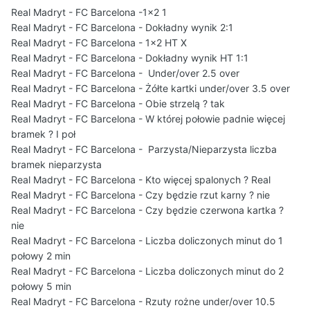
Real Madryt - FC Barcelona -1x2 1
1 miejsce - 100 PLN
Real Madryt - FC Barcelona - Dokładny wynik 2:1
Real Madryt - FC Barcelona - 1x2 HT X
Real Madryt - FC Barcelona - Dokładny wynik HT 1:1
Wszystkie posty z typami będą widoczne
Real Madryt - FC Barcelona - Under/over 2.5 over
wraz ze startem spotkania Real Madryt - FC
Real Madryt - FC Barcelona - Żółte kartki under/over 3.5 over
Real Madryt - FC Barcelona - Obie strzelą ? tak
Barcelona
- Do tego momentu posty są
Real Madryt - FC Barcelona - W której połowie padnie więcej
niewidoczne, a licznik odpowiedzi pokazuje
bramek ? I poł
0.
Real Madryt - FC Barcelona - Parzysta/Nieparzysta liczba
bramek nieparzysta
Real Madryt - FC Barcelona - Kto więcej spalonych ? Real
Real Madryt - FC Barcelona - Czy będzie rzut karny ? nie
Real Madryt - FC Barcelona - Czy będzie czerwona kartka ?
nie
Real Madryt - FC Barcelona - Liczba doliczonych minut do 1
połowy 2 min
Real Madryt - FC Barcelona - Liczba doliczonych minut do 2
połowy 5 min
Real Madryt - FC Barcelona - Rzuty rożne under/over 10.5