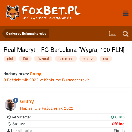
Konkursy Bukmacherskie
Real Madryt - FC Barcelona [Wygraj 100 PLN]
pln]
100
[wygraj
barcelona
madryt
real
dodany przez
Gruby
,
9 Październik 2022
w
Konkursy Bukmacherskie
Gruby
Napisano
9 Październik 2022
Reputacja:
8 186
Status:
Offline
Lokalizacja:
Fionia