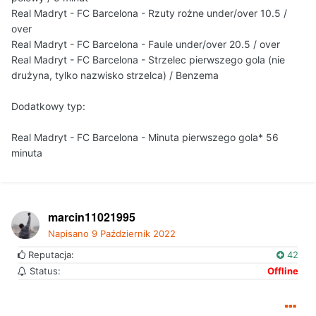
1pkt. Trafienie dokładnej minuty strzelenia pierwszego gola
Real Madryt - FC Barcelona - Rzuty rożne under/over 10.5 /
2pkt.
over
Real Madryt - FC Barcelona - Faule under/over 20.5 / over
Każdy może zaznaczyć przy swoim typie pewniaka
Real Madryt - FC Barcelona - Strzelec pierwszego gola (nie
(oznaczamy literą P ) co powoduje podwojenie punktów za
drużyna, tylko nazwisko strzelca) / Benzema
dany typ jeśli jest trafiony. Natomiast jeśli pewniak nie
zostanie trafiony - odejmujemy tyle punktów ile było do
zgarnięcia za dany typ (czyli 1, 2 lub 3). Pewniaka
Dodatkowy typ:
zaznaczamy tylko przy jednym typie!
Real Madryt - FC Barcelona - Minuta pierwszego gola* 56
Przy identycznej ilości punktów decyduje najpierw
minuta
trafienie minuty pierwszego gola (kto trafił, lub był bliżej),
a w dalszej kolejności czas wysłania postu (kto szybciej
podał typy).
marcin11021995
Pytania i komentarze w temacie -
>
https://foxbet.pl/topic/22831-pytania-i-komentarze/
Napisano
9 Październik 2022
Reputacja:
42
Status:
Offline
Typy można oddawać do 16.10.2022 16:00
Nagrody: