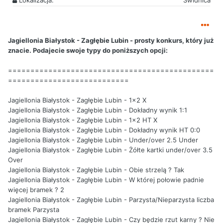
Lokalizacja:
Świdnica
Jagiellonia Białystok - Zagłębie Lubin - prosty konkurs, który już
znacie. Podajecie swoje typy do poniższych opcji:
==============================================
===========================
Jagiellonia Białystok - Zagłębie Lubin - 1x2 X
Jagiellonia Białystok - Zagłębie Lubin - Dokładny wynik 1:1
Jagiellonia Białystok - Zagłębie Lubin - 1x2 HT X
Jagiellonia Białystok - Zagłębie Lubin - Dokładny wynik HT 0:0
Jagiellonia Białystok - Zagłębie Lubin - Under/over 2.5 Under
Jagiellonia Białystok - Zagłębie Lubin - Żółte kartki under/over 3.5
Over
Jagiellonia Białystok - Zagłębie Lubin - Obie strzelą ? Tak
Jagiellonia Białystok - Zagłębie Lubin - W której połowie padnie
więcej bramek ? 2
Jagiellonia Białystok - Zagłębie Lubin - Parzysta/Nieparzysta liczba
bramek Parzysta
Jagiellonia Białystok - Zagłębie Lubin - Czy będzie rzut karny ? Nie