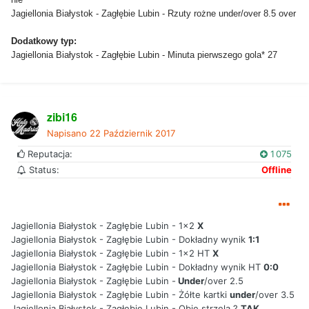
Jagiellonia Białystok - Zagłębie Lubin - Rzuty rożne under/over 8.5 over
Dodatkowy typ:
Jagiellonia Białystok - Zagłębie Lubin - Minuta pierwszego gola* 27
zibi16
Napisano
22 Październik 2017
Reputacja:
1 075
Status:
Offline
Jagiellonia Białystok - Zagłębie Lubin - 1x2
X
Jagiellonia Białystok - Zagłębie Lubin - Dokładny wynik
1:1
Jagiellonia Białystok - Zagłębie Lubin - 1x2 HT
X
Jagiellonia Białystok - Zagłębie Lubin - Dokładny wynik HT
0:0
Jagiellonia Białystok - Zagłębie Lubin -
Under
/over 2.5
Jagiellonia Białystok - Zagłębie Lubin - Żółte kartki
under
/over 3.5
Jagiellonia Białystok - Zagłębie Lubin - Obie strzelą ?
TAK