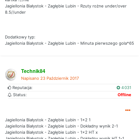
Jagiellonia Białystok - Zagłębie Lubin - Rzuty rożne under/over
8.5//under
Dodatkowy typ:
Jagiellonia Białystok - Zagłębie Lubin - Minuta pierwszego gola*65
Technik84
Napisano
23 Październik 2017
Reputacja:
4 031
Status:
Offline
Jagiellonia Białystok - Zagłębie Lubin - 1x2 1
Jagiellonia Białystok - Zagłębie Lubin - Dokładny wynik 2-1
Jagiellonia Białystok - Zagłębie Lubin - 1x2 HT x
Jagiellonia Białystok - Zagłębie Lubin - Dokładny wynik HT 1-1