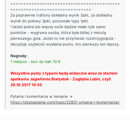
==========================================
===============================
Za poprawnie trafiony dokładny wynik 3pkt, za dokładny
wynik do połowy 3pkt, pozostałe typy 1pkt.
*Jeżeli jedna lub więcej osób będzie miało tyle samo
punktów - wygrywa osoba, która była bliżej z minutą
pierwszego gola. Jeżeli to nie przyniesie rozstrzygnięcia -
decyduje szybkość wysłania postu, kto pierwszy ten lepszy.
Nagrody:
1 miejsce - bon do bah 10 €
Wszystkie posty z typami będą widoczne wraz ze startem
spotkania Jagiellonia Białystok - Zagłębie Lubin, czyli
29.10.2017 15:30
Pytania i komentarze w temacie ->
https://obstawianie.com/topic/22831-pytania-i-komentarze/