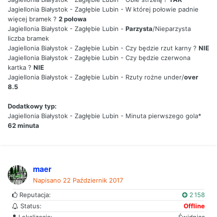
Jagiellonia Białystok - Zagłębie Lubin - W której połowie padnie
więcej bramek ?
2 połowa
Jagiellonia Białystok - Zagłębie Lubin -
Parzysta
/Nieparzysta
liczba bramek
Jagiellonia Białystok - Zagłębie Lubin - Czy będzie rzut karny ?
NIE
Jagiellonia Białystok - Zagłębie Lubin - Czy będzie czerwona
kartka ?
NIE
Jagiellonia Białystok - Zagłębie Lubin - Rzuty rożne under/
over
8.5
Dodatkowy typ:
Jagiellonia Białystok - Zagłębie Lubin - Minuta pierwszego gola*
62 minuta
maer
Napisano
22 Październik 2017
Reputacja:
2 158
Status:
Offline