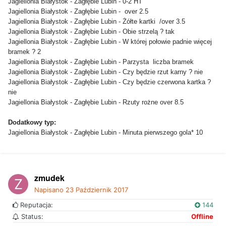
Jagiellonia Białystok - Zagłębie Lubin - 0-2 HT
Jagiellonia Białystok - Zagłębie Lubin - over 2.5
Jagiellonia Białystok - Zagłębie Lubin - Żółte kartki /over 3.5
Jagiellonia Białystok - Zagłębie Lubin - Obie strzelą ? tak
Jagiellonia Białystok - Zagłębie Lubin - W której połowie padnie więcej
bramek ? 2
Jagiellonia Białystok - Zagłębie Lubin - Parzysta liczba bramek
Jagiellonia Białystok - Zagłębie Lubin - Czy będzie rzut karny ? nie
Jagiellonia Białystok - Zagłębie Lubin - Czy będzie czerwona kartka ?
nie
Jagiellonia Białystok - Zagłębie Lubin - Rzuty rożne over 8.5
Dodatkowy typ:
Jagiellonia Białystok - Zagłębie Lubin - Minuta pierwszego gola* 10
zmudek
Napisano
23 Październik 2017
Reputacja:
144
Status:
Offline