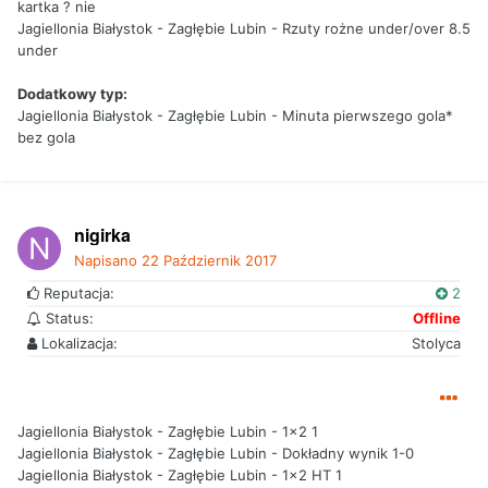
kartka ? nie
Jagiellonia Białystok - Zagłębie Lubin - Rzuty rożne under/over 8.5
under
Dodatkowy typ:
Jagiellonia Białystok - Zagłębie Lubin - Minuta pierwszego gola*
bez gola
nigirka
Napisano
22 Październik 2017
Reputacja:
2
Status:
Offline
Lokalizacja:
Stolyca
Jagiellonia Białystok - Zagłębie Lubin - 1x2 1
Jagiellonia Białystok - Zagłębie Lubin - Dokładny wynik 1-0
Jagiellonia Białystok - Zagłębie Lubin - 1x2 HT 1