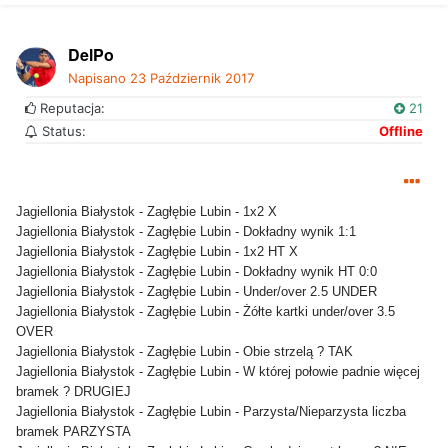
DelPo
Napisano
23 Październik 2017
Reputacja:
21
Status:
Offline
Jagiellonia Białystok - Zagłębie Lubin - 1x2 X
Jagiellonia Białystok - Zagłębie Lubin - Dokładny wynik 1:1
Jagiellonia Białystok - Zagłębie Lubin - 1x2 HT X
Jagiellonia Białystok - Zagłębie Lubin - Dokładny wynik HT 0:0
Jagiellonia Białystok - Zagłębie Lubin - Under/over 2.5 UNDER
Jagiellonia Białystok - Zagłębie Lubin - Żółte kartki under/over 3.5
OVER
Jagiellonia Białystok - Zagłębie Lubin - Obie strzelą ? TAK
Jagiellonia Białystok - Zagłębie Lubin - W której połowie padnie więcej
bramek ? DRUGIEJ
Jagiellonia Białystok - Zagłębie Lubin - Parzysta/Nieparzysta liczba
bramek PARZYSTA