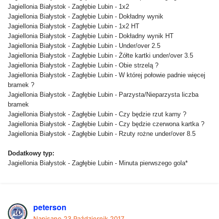
Jagiellonia Białystok - Zagłębie Lubin - 1x2
Jagiellonia Białystok - Zagłębie Lubin - Dokładny wynik
Jagiellonia Białystok - Zagłębie Lubin - 1x2 HT
Jagiellonia Białystok - Zagłębie Lubin - Dokładny wynik HT
Jagiellonia Białystok - Zagłębie Lubin - Under/over 2.5
Jagiellonia Białystok - Zagłębie Lubin - Żółte kartki under/over 3.5
Jagiellonia Białystok - Zagłębie Lubin - Obie strzelą ?
Jagiellonia Białystok - Zagłębie Lubin - W której połowie padnie więcej
bramek ?
Jagiellonia Białystok - Zagłębie Lubin - Parzysta/Nieparzysta liczba
bramek
Jagiellonia Białystok - Zagłębie Lubin - Czy będzie rzut karny ?
Jagiellonia Białystok - Zagłębie Lubin - Czy będzie czerwona kartka ?
Jagiellonia Białystok - Zagłębie Lubin - Rzuty rożne under/over 8.5
Dodatkowy typ:
Jagiellonia Białystok - Zagłębie Lubin - Minuta pierwszego gola*
peterson
Napisano
23 Październik 2017