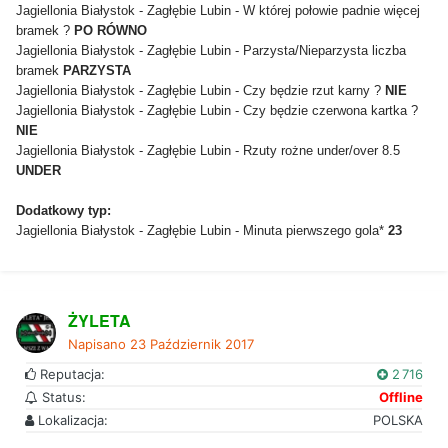
Jagiellonia Białystok - Zagłębie Lubin - W której połowie padnie więcej
bramek ?
PO RÓWNO
Jagiellonia Białystok - Zagłębie Lubin - Parzysta/Nieparzysta liczba
bramek
PARZYSTA
Jagiellonia Białystok - Zagłębie Lubin - Czy będzie rzut karny ?
NIE
Jagiellonia Białystok - Zagłębie Lubin - Czy będzie czerwona kartka ?
NIE
Jagiellonia Białystok - Zagłębie Lubin - Rzuty rożne under/over 8.5
UNDER
Dodatkowy typ:
Jagiellonia Białystok - Zagłębie Lubin - Minuta pierwszego gola*
23
ŻYLETA
Napisano
23 Październik 2017
Reputacja:
2 716
Status:
Offline
Lokalizacja:
POLSKA