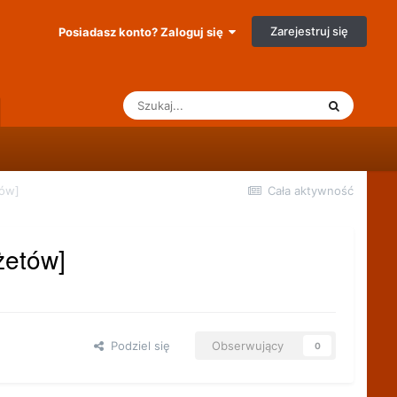
Zarejestruj się
Posiadasz konto? Zaloguj się
tów]
Cała aktywność
żetów]
Podziel się
Obserwujący
0