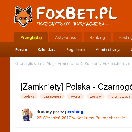
Przeglądaj
Aktywność
Ranking
Hostin
Forum
Kalendarz
Regulamin
Administracja
Strona główna
Akcje Promocyjne
Konkursy Bukmacherskie
[Zamknięty] Polska - Czarnog
polska
czarnogóra
wygraj
zestaw
forumowych
dodany przez
pershing
,
26 Wrzesień 2017
w
Konkursy Bukmacherskie