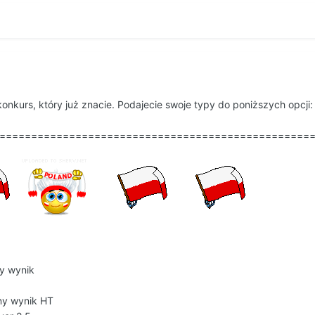
onkurs, który już znacie. Podajecie swoje typy do poniższych opcji:
=================================================
y wynik
ny wynik HT