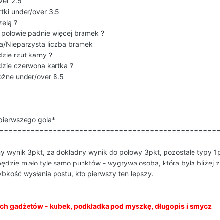
ver 2.5
rtki under/over 3.5
zelą ?
 połowie padnie więcej bramek ?
ta/Nieparzysta liczba bramek
zie rzut karny ?
dzie czerwona kartka ?
ożne under/over 8.5
 pierwszego gola*
=================================================
ny wynik 3pkt, za dokładny wynik do połowy 3pkt, pozostałe typy 1p
będzie miało tyle samo punktów - wygrywa osoba, która była bliżej z 
ybkość wysłania postu, kto pierwszy ten lepszy.
ch gadżetów - kubek, podkładka pod myszkę, długopis i smycz