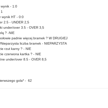
wynik - 1:0
 1
 wynik HT - 0:0
er 2.5 - UNDER 2,5
tki under/over 3.5 - OVER 3,5
elą ? -NIE
 połowie padnie więcej bramek ? W DRUGIEJ
a/Nieparzysta liczba bramek - NIEPARZYSTA
e rzut karny ? - NIE
ie czerwona kartka ? - NIE
żne under/over 8.5 - OVER 8,5
ierwszego gola* - 62