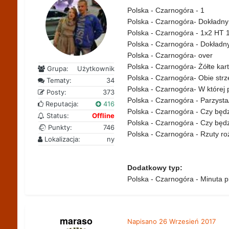
Polska - Czarnogóra - 1
Polska - Czarnogóra- Dokładny
Polska - Czarnogóra - 1x2 HT 
Polska - Czarnogóra - Dokładn
Polska - Czarnogóra- over
Polska - Czarnogóra- Żółte kar
Grupa:
Użytkownik
Polska - Czarnogóra- Obie strze
Tematy:
34
Polska - Czarnogóra- W której 
Posty:
373
Polska - Czarnogóra - Parzysta
Reputacja:
416
Polska - Czarnogóra - Czy będzi
Status:
Offline
Polska - Czarnogóra - Czy będ
Punkty:
746
Polska - Czarnogóra - Rzuty ro
Lokalizacja:
ny
Dodatkowy typ:
Polska - Czarnogóra - Minuta p
maraso
Napisano
26 Wrzesień 2017