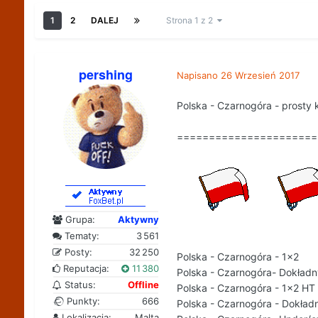
1
2
DALEJ
Strona 1 z 2
pershing
Napisano
26 Wrzesień 2017
Polska - Czarnogóra - prosty k
======================
Grupa:
Aktywny
Tematy:
3 561
Posty:
32 250
Polska - Czarnogóra - 1x2
Reputacja:
11 380
Polska - Czarnogóra- Dokładn
Status:
Offline
Polska - Czarnogóra - 1x2 HT
Punkty:
666
Polska - Czarnogóra - Dokład
Lokalizacja:
Malta