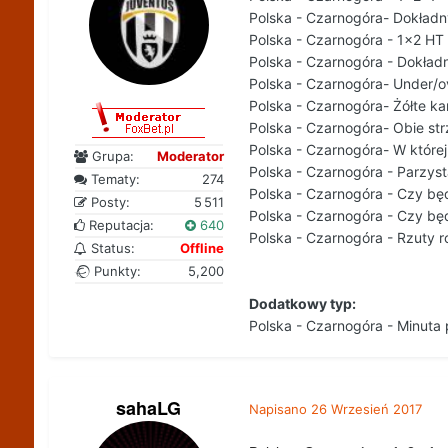
Polska - Czarnogóra- Dokładn
Polska - Czarnogóra - 1x2 HT 
Polska - Czarnogóra - Dokład
Polska - Czarnogóra- Under/o
Polska - Czarnogóra- Żółte ka
Polska - Czarnogóra- Obie str
Polska - Czarnogóra- W które
Grupa:
Moderator
Polska - Czarnogóra - Parzys
Tematy:
274
Polska - Czarnogóra - Czy będ
Posty:
5 511
Polska - Czarnogóra - Czy bę
Reputacja:
640
Polska - Czarnogóra - Rzuty 
Status:
Offline
Punkty:
5,200
Dodatkowy typ:
Polska - Czarnogóra - Minuta
sahaLG
Napisano
26 Wrzesień 2017