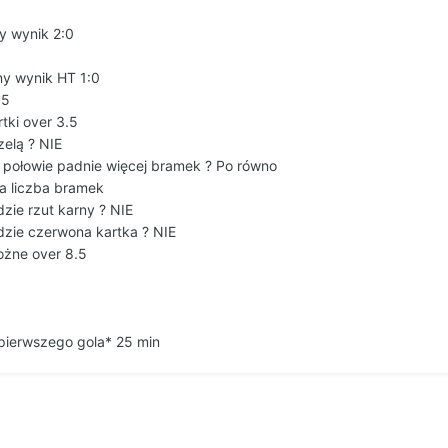
y wynik 2:0
ny wynik HT 1:0
.5
tki over 3.5
zelą ? NIE
j połowie padnie więcej bramek ? Po równo
ta liczba bramek
zie rzut karny ? NIE
dzie czerwona kartka ? NIE
ożne over 8.5
 pierwszego gola* 25 min