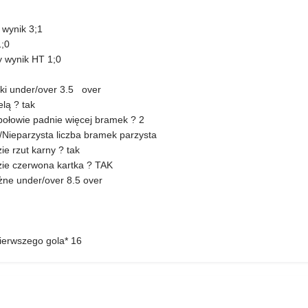
 wynik 3;1
1;0
y wynik HT 1;0
tki under/over 3.5 over
lą ? tak
połowie padnie więcej bramek ? 2
/Nieparzysta liczba bramek parzysta
e rzut karny ? tak
zie czerwona kartka ? TAK
żne under/over 8.5 over
ierwszego gola* 16