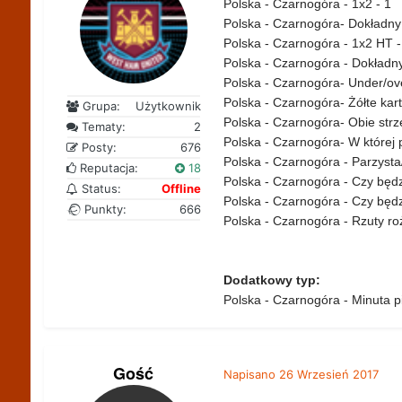
Polska - Czarnogóra - 1x2 - 1
Polska - Czarnogóra- Dokładny 
Polska - Czarnogóra - 1x2 HT -
Polska - Czarnogóra - Dokładny
Polska - Czarnogóra- Under/ov
Polska - Czarnogóra- Żółte kar
Grupa:
Użytkownik
Polska - Czarnogóra- Obie strz
Tematy:
2
Polska - Czarnogóra- W której
Posty:
676
Polska - Czarnogóra - Parzyst
Reputacja:
18
Polska - Czarnogóra - Czy będzi
Status:
Offline
Polska - Czarnogóra - Czy będz
Punkty:
666
Polska - Czarnogóra - Rzuty ro
Dodatkowy typ:
Polska - Czarnogóra - Minuta p
Gość
Napisano
26 Wrzesień 2017