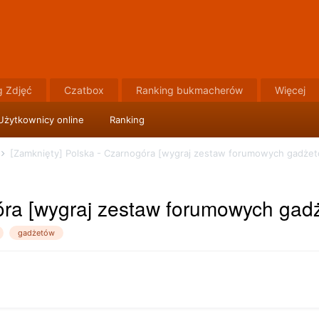
g Zdjęć
Czatbox
Ranking bukmacherów
Więcej
Użytkownicy online
Ranking
[Zamknięty] Polska - Czarnogóra [wygraj zestaw forumowych gadże
óra [wygraj zestaw forumowych gad
gadżetów