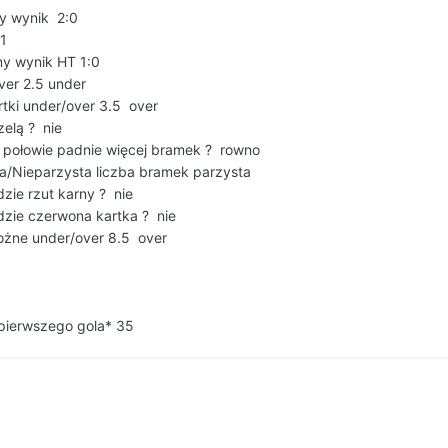
y wynik 2:0
1
ny wynik HT 1:0
ver 2.5 under
rtki under/over 3.5 over
zelą ? nie
j połowie padnie więcej bramek ? rowno
ta/Nieparzysta liczba bramek parzysta
zie rzut karny ? nie
dzie czerwona kartka ? nie
rożne under/over 8.5 over
 pierwszego gola* 35