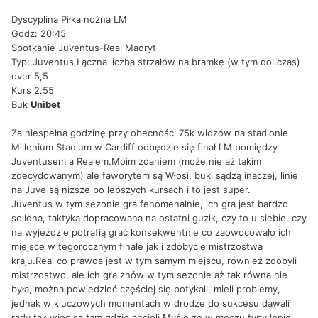
Dyscyplina Piłka nożna LM
Godz: 20:45
Spotkanie Juventus-Real Madryt
Typ: Juventus Łączna liczba strzałów na bramkę (w tym dol.czas)
over 5,5
Kurs 2.55
Buk
Unibet
Za niespełna godzinę przy obecności 75k widzów na stadionie
Millenium Stadium w Cardiff odbędzie się finał LM pomiędzy
Juventusem a Realem.Moim zdaniem (może nie aż takim
zdecydowanym) ale faworytem są Włosi, buki sądzą inaczej, linie
na Juve są niższe po lepszych kursach i to jest super.
Juventus w tym sezonie gra fenomenalnie, ich gra jest bardzo
solidna, taktyka dopracowana na ostatni guzik, czy to u siebie, czy
na wyjeździe potrafią grać konsekwentnie co zaowocowało ich
miejsce w tegorocznym finale jak i zdobycie mistrzostwa
kraju.Real co prawda jest w tym samym miejscu, również zdobyli
mistrzostwo, ale ich gra znów w tym sezonie aż tak równa nie
była, można powiedzieć częściej się potykali, mieli problemy,
jednak w kluczowych momentach w drodze do sukcesu dawali
rady tak więc są tam gdzie chcieli.Myślę że w meczu typy lepiej