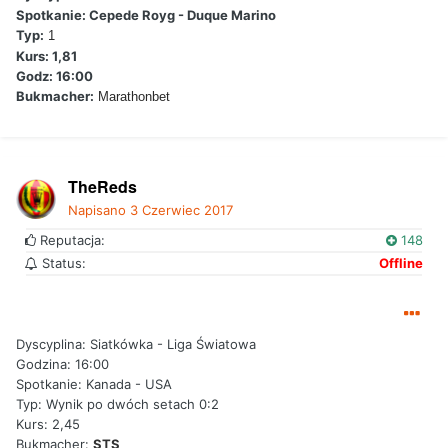
Spotkanie: Cepede Royg - Duque Marino
Typ:
1
Kurs: 1,81
Godz: 16:00
Bukmacher:
Marathonbet
TheReds
Napisano
3 Czerwiec 2017
Reputacja:
148
Status:
Offline
Dyscyplina: Siatkówka - Liga Światowa
Godzina: 16:00
Spotkanie: Kanada - USA
Typ: Wynik po dwóch setach 0:2
Kurs: 2,45
Bukmacher:
STS