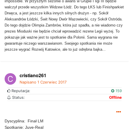
impossible. W przyszłym sezonie o awans w Grupie I ligi III będzie
walczył przede wszystkim Widzew Łódź. Do tego ŁKS lub Finishparkiet
Drwęca, a jest jeszcze kilka innych silnych drużyn - np. Sokół
Aleksandrów Łódzki, Świt Nowy Dwór Mazowiecki, czy Sokół Ostróda.
Do tego dojdzie Olimpia Zambrów, która już spadła, a nie wiadomo czy
prezes Mioduski nie będzie chciał wprowadzić rezerw Legii wyżej. To
pokazuje jak ważne jest to spotkanie dla Polonii. Sama wygrana nie
gwarantuje niczego warszawianom. Swojego spotkania nie może
jeszcze wygrać Rozwój Katowice, ale to już odrębna bajka...
cristiano261
Napisano
1 Czerwiec 2017
Reputacja:
159
Status:
Offline
Dyscyplina: Finał LM
Spotkanie: Juve-Real