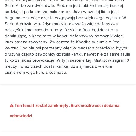
Serie A, bo zaledwie dwie. Problem jest taki że tam się inaczej
sędziuje i pada bardzo mało kartek. Juve w swojej lidze jest
hegemonem, więc często wygrywają bez większego wysiłku. W
Serie A prawie w każdym meczu przeważa więc defensywa
najczęściej ma mało do roboty. Dzisiaj to Real będzie stroną
dominującą, a Khedira to w końcu defensywny pomocnik więc
kurs bardzo zawyżony. Zwłaszcza że Khedire w sumie z Realu
wyrzucili bo nie był potrzebny więc w meczach przeciwko byłym
drużyną często zawodnicy dostają kartki, nawet nie za same faule
tylko za jakieś prowokacje. W tym sezonie Ligi Mistrzów zagrał 10
meczy i w aż trzech dostał kartkę, dzisiaj mecz z wielkim
ciśnieniem więc kurs z kosmosu.
Ten temat został zamknięty. Brak możliwości dodania
odpowiedzi.