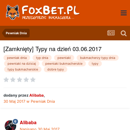
Pewniak Dnia
[Zamknięty] Typy na dzień 03.06.2017
pewniak dnia
typ dnia
pewniaki
bukmacherzy typy dnia
pewniaki na dzisiaj
pewniaki bukmacherskie
typy
typy bukmacherskie
dobre typy
dodany przez
Alibaba
,
30 Maj 2017
w
Pewniak Dnia
Alibaba
Napisano
30 Maj 2017