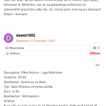
kierować w Włochów, raz że są gwarancją solidności co
udowodnili grą przez cały rok, no i kursy pod Juve są po lepszych
liniach i kursach.
dawid1892
Napisano
3 Czerwiec 2017
Reputacja:
51
Status:
Offline
Dyscyplina: Piłka Nożna - Liga Mistrzów
Godzina: 20:45
Spotkanie: Juventus vs Real
Typ: Sami Khedira otrzyma kartkę
Kurs: 4,35
Bukmacher: Winmasters
Analiza:
Kurs taki wysoki przez to że Khedira bardzo mało miał kartek W