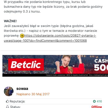
W przypadku nie podania konkretnego typu, kursu lub
bukmachera dany typ nie będzie liczony, za brak podania godziny
odejmujemy 0.3 z kursu.
WAŻNE!
Jeśli zauważyłeś błąd w swoim typie (błędna godzina, jakaś
literówka etc.) - napisz o tym w temacie a moderator naniesie
poprawkę
https://obstawianie.com/topic/20827-pytania-i-
uwagi/page-100?do=findComment&comment=1001068
sowaa
Napisano
30 Maj 2017
Reputacja:
416
Status:
Offline