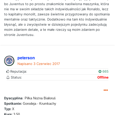
bo Juventus to po prostu znakomicie naoliwiona maszynka, która
nie ma w swoim składzie takich indywidualności jak Ronaldo, lecz
to kapitalny monolit, zawsze świetnie przygotowany do spotkania
mentalnie oraz taktycznie. Dodatkowo ma tam kto indywidualnie
błysnąć, ale o zwycięstwie w dzisiejszym pojedynku zadecydują
moim zdaniem detale, a te małe rzeczy są moim zdaniem po
stronie Juventusu.
peterson
Napisano
3 Czerwiec 2017
Reputacja:
665
Status:
Offline
Dyscyplina
: Piłka Nożna Białoruś
Spotkanie:
Gorodeja - Krumkachy
Typ:
X
Kurs:
3.50