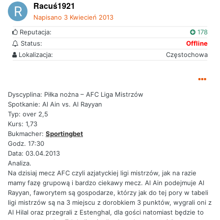
Racuś1921
Napisano
3 Kwiecień 2013
Reputacja:
178
Status:
Offline
Lokalizacja:
Częstochowa
Dyscyplina: Piłka nożna – AFC Liga Mistrzów
Spotkanie: Al Ain vs. Al Rayyan
Typ: over 2,5
Kurs: 1,73
Bukmacher:
Sportingbet
Godz. 17:30
Data: 03.04.2013
Analiza.
Na dzisiaj mecz AFC czyli azjatyckiej ligi mistrzów, jak na razie
mamy fazę grupową i bardzo ciekawy mecz. Al Ain podejmuje Al
Rayyan, faworytem są gospodarze, którzy jak do tej pory w tabeli
ligi mistrzów są na 3 miejscu z dorobkiem 3 punktów, wygrali oni z
Al Hilal oraz przegrali z Estenghal, dla gości natomiast będzie to