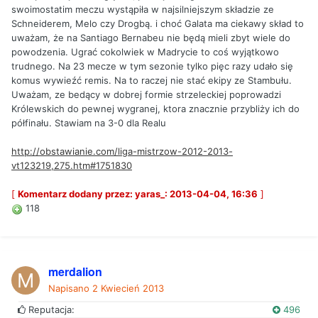
swoimostatim meczu wystąpiła w najsilniejszym składzie ze
Schneiderem, Melo czy Drogbą. i choć Galata ma ciekawy skład to
uważam, że na Santiago Bernabeu nie będą mieli zbyt wiele do
powodzenia. Ugrać cokolwiek w Madrycie to coś wyjątkowo
trudnego. Na 23 mecze w tym sezonie tylko pięc razy udało się
komus wywieźć remis. Na to raczej nie stać ekipy ze Stambułu.
Uważam, ze bedący w dobrej formie strzeleckiej poprowadzi
Królewskich do pewnej wygranej, ktora znacznie przybliży ich do
półfinału. Stawiam na 3-0 dla Realu
http://obstawianie.com/liga-mistrzow-2012-2013-
vt123219,275.htm#1751830
[
Komentarz dodany przez: yaras_: 2013-04-04, 16:36
]
118
merdalion
Napisano
2 Kwiecień 2013
Reputacja:
496