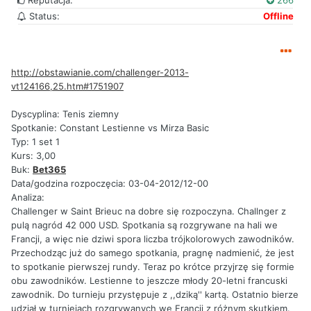
Status:
Offline
http://obstawianie.com/challenger-2013-
vt124166,25.htm#1751907
Dyscyplina: Tenis ziemny
Spotkanie: Constant Lestienne vs Mirza Basic
Typ: 1 set 1
Kurs: 3,00
Buk:
Bet365
Data/godzina rozpoczęcia: 03-04-2012/12-00
Analiza:
Challenger w Saint Brieuc na dobre się rozpoczyna. Challnger z
pulą nagród 42 000 USD. Spotkania są rozgrywane na hali we
Francji, a więc nie dziwi spora liczba trójkolorowych zawodników.
Przechodząc już do samego spotkania, pragnę nadmienić, że jest
to spotkanie pierwszej rundy. Teraz po krótce przyjrzę się formie
obu zawodników. Lestienne to jeszcze młody 20-letni francuski
zawodnik. Do turnieju przystępuje z ,,dziką'' kartą. Ostatnio bierze
udział w turniejach rozgrywanych we Francji z różnym skutkiem.