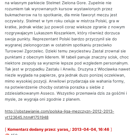
na wlasnym parkiecie Stelmet Zielona Gore. Zupelnie nie
rozumiem tak wyrownanych kursow wystawionych przez
bukmacherow na to spotkanie, dla mnie faworyt meczu jest
oczywisty. Stelmet w tym roku celuje w mistrza Polski, gra w
kratke, jednak widac juz powoli coraz wieksze zgranie z nowym
rozgrywajacym Lukaszem Koszarkiem, który również dorzuca
swoje punkty. Reprezentant Polski bardzo przyczynil sie do
wygranej zielonogorzan w ostatnim spotkaniu przeciwko
Turowowi Zgorzelec. Dzieki temu zwyciestwu Zastal zrownal sie
punktami z obecnym liderem. W tabeli panuje znaczny scisk, choc
niektore zespoly sa wyraznie lepsze pod wzgledem personalnym.
Tak jest w przypadku Zastalu i Anwilu. Druzyna z Wloclawka nawet
niezle wyglada na papierze, gra jednak duzo ponizej oczekiwan,
mimo wysokiej pozycji. Anwilowi przydarzaja sie wahania formy,
na potwierdzenie chocby ostatnia porazka u siebie z
zdziesiatkowanym Asseco. Wszystko przemawia dzis za gośćmi i
mysle, ze wygraja oni zgodnie z planem.
http://obstawianie.com/polska-liga-mezczyzn-2012-2013-
vt123645.htm#1751948
[
Komentarz dodany przez: yaras_: 2013-04-04, 16:46
]