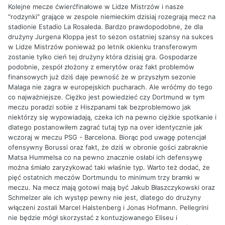
Kolejne mecze ćwierćfinałowe w Lidze Mistrzów i nasze
"rodzynki" grające w zespole niemieckim dzisiaj rozegrają mecz na
stadionie Estadio La Rosaleda. Bardzo prawdopodobne, że dla
drużyny Jurgena Kloppa jest to sezon ostatniej szansy na sukces
w Lidze Mistrzów ponieważ po letnik okienku transferowym
zostanie tylko cień tej drużyny która dzisiaj gra. Gospodarze
podobnie, zespół złożony z emerytów oraz fakt problemów
finansowych już dziś daje pewność że w przyszłym sezonie
Malaga nie zagra w europejskich pucharach. Ale wróćmy do tego
co najważniejsze. Ciężko jest powiedzieć czy Dortmund w tym
meczu poradzi sobie z Hiszpanami tak bezproblemowo jak
niektórzy się wypowiadają, czeka ich na pewno ciężkie spotkanie i
dlatego postanowiłem zagrać tutaj typ na over identycznie jak
wczoraj w meczu PSG - Barcelona. Biorąc pod uwagę potencjał
ofensywny Borussi oraz fakt, że dziś w obronie gości zabraknie
Matsa Hummelsa co na pewno znacznie osłabi ich defensywę
można śmiało zaryzykować taki właśnie typ. Warto też dodać, że
pięć ostatnich meczów Dortmundu to minimum trzy bramki w
meczu. Na mecz mają gotowi mają być Jakub Błaszczykowski oraz
Schmelzer ale ich występ pewny nie jest, dlatego do drużyny
włączeni zostali Marcel Halstenberg i Jonas Hofmann. Pellegrini
nie będzie mógł skorzystać z kontuzjowanego Eliseu i