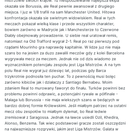
mistrzowie swoich krajów. Tu niespodziewanie najlepsza ekipa
okazała sie Borussia, ale Real pewnie awansował z drugiego
miejsca. I juz w 1/8 trafili na sam Manchester United. Hitowa
konfrontacja okazała sie swietnym widowiskiem. Real w tych
meczach pokazał wielką klase i przede wszystkim charakter,
bowiem zarówno w Madrycie jak i Manchesterze to Czerwone
Diabły obejmowały prowadzenie. U siebie real uratował remis,
natomiast na Old Trafford wygrał 2-1. Real po raz pierwszy pod
rządami Mourinho gra naprawdę kapitalnie. W lidze juz nie maja
szans bo na jesien za duzo zawalili meczów gdy z kolei Barcelona
wygrywała mecz za meczem. Jednak nie od dzis wiadomo ze
wyznacznikiem potencjału zespołu jest Liga Mistrzów. A na tym
polu Real nie wygrał juz dziesięc lat, podczas gdy Barca
trzykrotnie podnosiła ten puchar. To z pewnością musi bolęc
zarówno kibiców jak i działaczy z Santiago Bernabeu. Moim
zdaniem Real to murowany faworyt do finału. Turków powinni bez
problemu powinni odprawic, a potencjalni rywale w półfinale -
Malaga lub Borussia - nie maja wiekszych szans w bedących w
bardzo dobrej formie Królewskimi. Jeśli miałbym patrzec na ostatni
mecz obu zespołów to miałbym dylemat, bo Real ledwie
zremisował z Saragossa. Jednak na ławce usiedli Ozil, Khedira,
Alonso, Benzema. Tak wiec podstawowi gracze zostali oszczędzni
na najwazniejsze rozgrywki, jakim jest Liga Mistrzów. Galata w