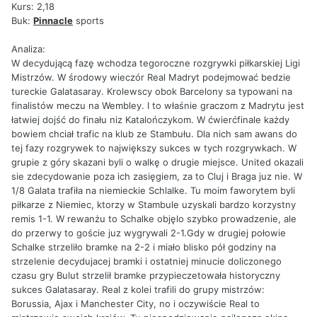
Kurs: 2,18
Buk:
Pinnacle
sports
Analiza:
W decydującą fazę wchodza tegoroczne rozgrywki piłkarskiej Ligi
Mistrzów. W środowy wieczór Real Madryt podejmować bedzie
tureckie Galatasaray. Krolewscy obok Barcelony sa typowani na
finalistów meczu na Wembley. I to właśnie graczom z Madrytu jest
łatwiej dojść do finału niz Katalończykom. W ćwierćfinale każdy
bowiem chciał trafic na klub ze Stambułu. Dla nich sam awans do
tej fazy rozgrywek to największy sukces w tych rozgrywkach. W
grupie z góry skazani byli o walkę o drugie miejsce. United okazali
sie zdecydowanie poza ich zasięgiem, za to Cluj i Braga juz nie. W
1/8 Galata trafiła na niemieckie Schlalke. Tu moim faworytem byli
piłkarze z Niemiec, ktorzy w Stambule uzyskali bardzo korzystny
remis 1-1. W rewanżu to Schalke objęlo szybko prowadzenie, ale
do przerwy to goście juz wygrywali 2-1.Gdy w drugiej połowie
Schalke strzeliło bramke na 2-2 i miało blisko pół godziny na
strzelenie decydujacej bramki i ostatniej minucie doliczonego
czasu gry Bulut strzelił bramke przypieczetowała historyczny
sukces Galatasaray. Real z kolei trafili do grupy mistrzów:
Borussia, Ajax i Manchester City, no i oczywiście Real to