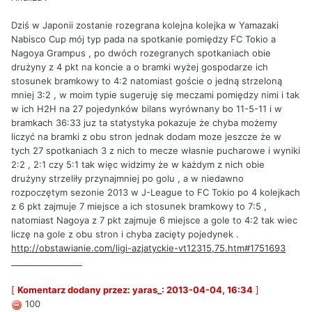
Dziś w Japonii zostanie rozegrana kolejna kolejka w Yamazaki
Nabisco Cup mój typ pada na spotkanie pomiędzy FC Tokio a
Nagoya Grampus , po dwóch rozegranych spotkaniach obie
drużyny z 4 pkt na koncie a o bramki wyżej gospodarze ich
stosunek bramkowy to 4:2 natomiast goście o jedną strzeloną
mniej 3:2 , w moim typie sugeruję się meczami pomiędzy nimi i tak
w ich H2H na 27 pojedynków bilans wyrównany bo 11-5-11 i w
bramkach 36:33 juz ta statystyka pokazuje że chyba możemy
liczyć na bramki z obu stron jednak dodam moze jeszcze że w
tych 27 spotkaniach 3 z nich to mecze własnie pucharowe i wyniki
2:2 , 2:1 czy 5:1 tak więc widzimy że w każdym z nich obie
drużyny strzeliły przynajmniej po golu , a w niedawno
rozpoczętym sezonie 2013 w J-League to FC Tokio po 4 kolejkach
z 6 pkt zajmuje 7 miejsce a ich stosunek bramkowy to 7:5 ,
natomiast Nagoya z 7 pkt zajmuje 6 miejsce a gole to 4:2 tak wiec
liczę na gole z obu stron i chyba zacięty pojedynek .
http://obstawianie.com/ligi-azjatyckie-vt12315,75.htm#1751693
_________________
[
Komentarz dodany przez: yaras_: 2013-04-04, 16:34
]
100