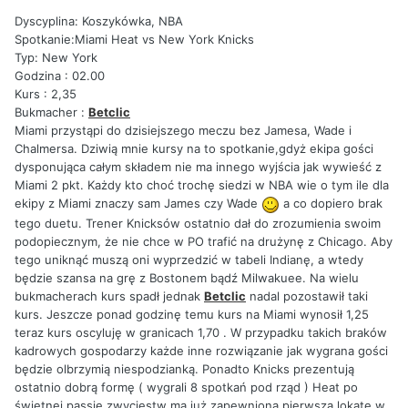
Dyscyplina: Koszykówka, NBA
Spotkanie:Miami Heat vs New York Knicks
Typ: New York
Godzina : 02.00
Kurs : 2,35
Bukmacher :
Betclic
Miami przystąpi do dzisiejszego meczu bez Jamesa, Wade i
Chalmersa. Dziwią mnie kursy na to spotkanie,gdyż ekipa gości
dysponująca całym składem nie ma innego wyjścia jak wywieść z
Miami 2 pkt. Każdy kto choć trochę siedzi w NBA wie o tym ile dla
ekipy z Miami znaczy sam James czy Wade
a co dopiero brak
tego duetu. Trener Knicksów ostatnio dał do zrozumienia swoim
podopiecznym, że nie chce w PO trafić na drużynę z Chicago. Aby
tego uniknąć muszą oni wyprzedzić w tabeli Indianę, a wtedy
będzie szansa na grę z Bostonem bądź Milwakuee. Na wielu
bukmacherach kurs spadł jednak
Betclic
nadal pozostawił taki
kurs. Jeszcze ponad godzinę temu kurs na Miami wynosił 1,25
teraz kurs oscyluję w granicach 1,70 . W przypadku takich braków
kadrowych gospodarzy każde inne rozwiązanie jak wygrana gości
będzie olbrzymią niespodzianką. Ponadto Knicks prezentują
ostatnio dobrą formę ( wygrali 8 spotkań pod rząd ) Heat po
świetnej passie zwycięstw ma już zapewnioną pierwszą lokatę w