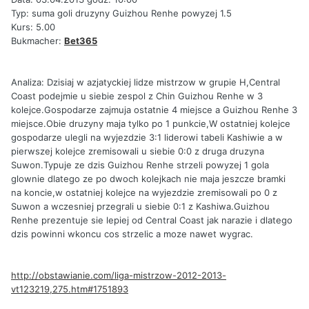
Typ: suma goli druzyny Guizhou Renhe powyzej 1.5
Kurs: 5.00
Bukmacher:
Bet365
Analiza: Dzisiaj w azjatyckiej lidze mistrzow w grupie H,Central
Coast podejmie u siebie zespol z Chin Guizhou Renhe w 3
kolejce.Gospodarze zajmuja ostatnie 4 miejsce a Guizhou Renhe 3
miejsce.Obie druzyny maja tylko po 1 punkcie,W ostatniej kolejce
gospodarze ulegli na wyjezdzie 3:1 liderowi tabeli Kashiwie a w
pierwszej kolejce zremisowali u siebie 0:0 z druga druzyna
Suwon.Typuje ze dzis Guizhou Renhe strzeli powyzej 1 gola
glownie dlatego ze po dwoch kolejkach nie maja jeszcze bramki
na koncie,w ostatniej kolejce na wyjezdzie zremisowali po 0 z
Suwon a wczesniej przegrali u siebie 0:1 z Kashiwa.Guizhou
Renhe prezentuje sie lepiej od Central Coast jak narazie i dlatego
dzis powinni wkoncu cos strzelic a moze nawet wygrac.
http://obstawianie.com/liga-mistrzow-2012-2013-
vt123219,275.htm#1751893