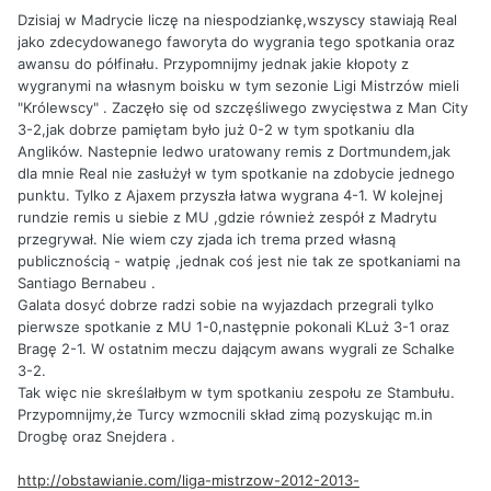
Dzisiaj w Madrycie liczę na niespodziankę,wszyscy stawiają Real
jako zdecydowanego faworyta do wygrania tego spotkania oraz
awansu do półfinału. Przypomnijmy jednak jakie kłopoty z
wygranymi na własnym boisku w tym sezonie Ligi Mistrzów mieli
"Królewscy" . Zaczęło się od szczęśliwego zwycięstwa z Man City
3-2,jak dobrze pamiętam było już 0-2 w tym spotkaniu dla
Anglików. Nastepnie ledwo uratowany remis z Dortmundem,jak
dla mnie Real nie zasłużył w tym spotkanie na zdobycie jednego
punktu. Tylko z Ajaxem przyszła łatwa wygrana 4-1. W kolejnej
rundzie remis u siebie z MU ,gdzie również zespół z Madrytu
przegrywał. Nie wiem czy zjada ich trema przed własną
publicznością - watpię ,jednak coś jest nie tak ze spotkaniami na
Santiago Bernabeu .
Galata dosyć dobrze radzi sobie na wyjazdach przegrali tylko
pierwsze spotkanie z MU 1-0,następnie pokonali KLuż 3-1 oraz
Bragę 2-1. W ostatnim meczu dającym awans wygrali ze Schalke
3-2.
Tak więc nie skreślałbym w tym spotkaniu zespołu ze Stambułu.
Przypomnijmy,że Turcy wzmocnili skład zimą pozyskując m.in
Drogbę oraz Snejdera .
http://obstawianie.com/liga-mistrzow-2012-2013-