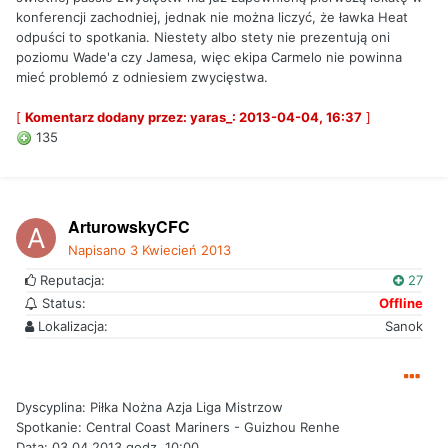
konferencji zachodniej, jednak nie można liczyć, że ławka Heat
odpuści to spotkania. Niestety albo stety nie prezentują oni
poziomu Wade'a czy Jamesa, więc ekipa Carmelo nie powinna
mieć problemó z odniesiem zwycięstwa.
[
Komentarz dodany przez: yaras_: 2013-04-04, 16:37
]
135
ArturowskyCFC
Napisano
3 Kwiecień 2013
Reputacja:
27
Status:
Offline
Lokalizacja:
Sanok
Dyscyplina: Piłka Nożna Azja Liga Mistrzow
Spotkanie: Central Coast Mariners - Guizhou Renhe
Data: 03.04.2013 godz. 10:00