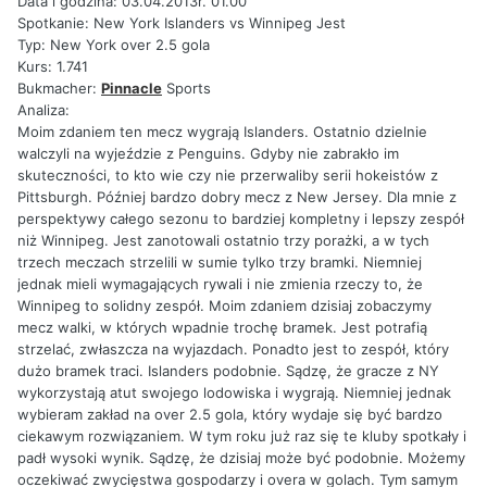
Data i godzina: 03.04.2013r. 01.00
Spotkanie: New York Islanders vs Winnipeg Jest
Typ: New York over 2.5 gola
Kurs: 1.741
Bukmacher:
Pinnacle
Sports
Analiza:
Moim zdaniem ten mecz wygrają Islanders. Ostatnio dzielnie
walczyli na wyjeździe z Penguins. Gdyby nie zabrakło im
skuteczności, to kto wie czy nie przerwaliby serii hokeistów z
Pittsburgh. Później bardzo dobry mecz z New Jersey. Dla mnie z
perspektywy całego sezonu to bardziej kompletny i lepszy zespół
niż Winnipeg. Jest zanotowali ostatnio trzy porażki, a w tych
trzech meczach strzelili w sumie tylko trzy bramki. Niemniej
jednak mieli wymagających rywali i nie zmienia rzeczy to, że
Winnipeg to solidny zespół. Moim zdaniem dzisiaj zobaczymy
mecz walki, w których wpadnie trochę bramek. Jest potrafią
strzelać, zwłaszcza na wyjazdach. Ponadto jest to zespół, który
dużo bramek traci. Islanders podobnie. Sądzę, że gracze z NY
wykorzystają atut swojego lodowiska i wygrają. Niemniej jednak
wybieram zakład na over 2.5 gola, który wydaje się być bardzo
ciekawym rozwiązaniem. W tym roku już raz się te kluby spotkały i
padł wysoki wynik. Sądzę, że dzisiaj może być podobnie. Możemy
oczekiwać zwycięstwa gospodarzy i overa w golach. Tym samym