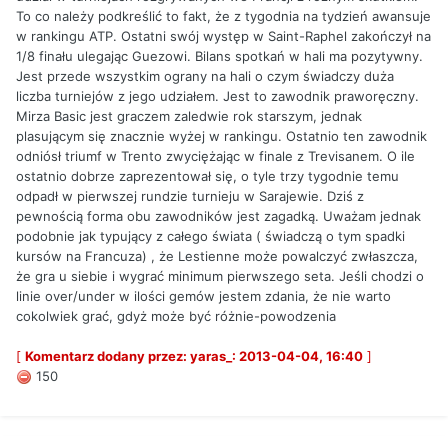
To co należy podkreślić to fakt, że z tygodnia na tydzień awansuje
w rankingu ATP. Ostatni swój występ w Saint-Raphel zakończył na
1/8 finału ulegając Guezowi. Bilans spotkań w hali ma pozytywny.
Jest przede wszystkim ograny na hali o czym świadczy duża
liczba turniejów z jego udziałem. Jest to zawodnik praworęczny.
Mirza Basic jest graczem zaledwie rok starszym, jednak
plasującym się znacznie wyżej w rankingu. Ostatnio ten zawodnik
odniósł triumf w Trento zwyciężając w finale z Trevisanem. O ile
ostatnio dobrze zaprezentował się, o tyle trzy tygodnie temu
odpadł w pierwszej rundzie turnieju w Sarajewie. Dziś z
pewnością forma obu zawodników jest zagadką. Uważam jednak
podobnie jak typujący z całego świata ( świadczą o tym spadki
kursów na Francuza) , że Lestienne może powalczyć zwłaszcza,
że gra u siebie i wygrać minimum pierwszego seta. Jeśli chodzi o
linie over/under w ilości gemów jestem zdania, że nie warto
cokolwiek grać, gdyż może być różnie-powodzenia
[
Komentarz dodany przez: yaras_: 2013-04-04, 16:40
]
150