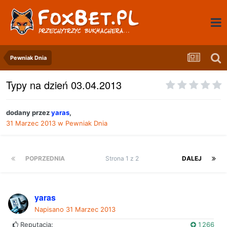
Pewniak Dnia
Typy na dzień 03.04.2013
dodany przez
yaras
,
31 Marzec 2013
w
Pewniak Dnia
POPRZEDNIA
Strona 1 z 2
DALEJ
yaras
Napisano
31 Marzec 2013
Reputacja:
1 266