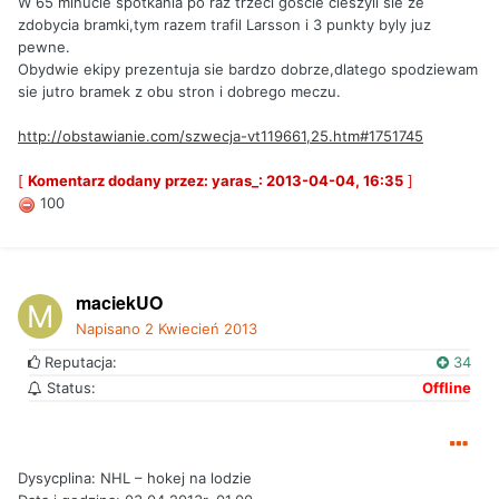
W 65 minucie spotkania po raz trzeci goscie cieszyli sie ze
zdobycia bramki,tym razem trafil Larsson i 3 punkty byly juz
pewne.
Obydwie ekipy prezentuja sie bardzo dobrze,dlatego spodziewam
sie jutro bramek z obu stron i dobrego meczu.
http://obstawianie.com/szwecja-vt119661,25.htm#1751745
[
Komentarz dodany przez: yaras_: 2013-04-04, 16:35
]
100
maciekUO
Napisano
2 Kwiecień 2013
Reputacja:
34
Status:
Offline
Dysycplina: NHL – hokej na lodzie