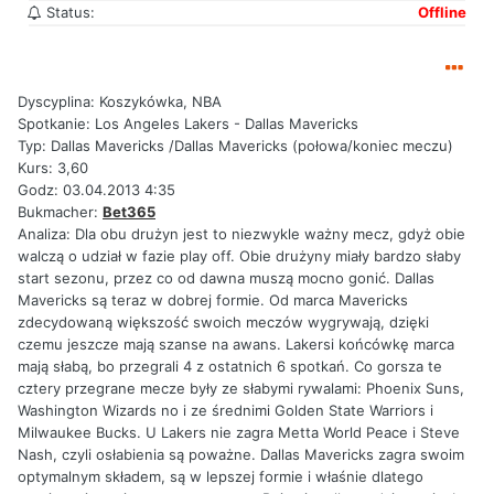
Status:
Offline
Dyscyplina: Koszykówka, NBA
Spotkanie: Los Angeles Lakers - Dallas Mavericks
Typ: Dallas Mavericks /Dallas Mavericks (połowa/koniec meczu)
Kurs: 3,60
Godz: 03.04.2013 4:35
Bukmacher:
Bet365
Analiza: Dla obu drużyn jest to niezwykle ważny mecz, gdyż obie
walczą o udział w fazie play off. Obie drużyny miały bardzo słaby
start sezonu, przez co od dawna muszą mocno gonić. Dallas
Mavericks są teraz w dobrej formie. Od marca Mavericks
zdecydowaną większość swoich meczów wygrywają, dzięki
czemu jeszcze mają szanse na awans. Lakersi końcówkę marca
mają słabą, bo przegrali 4 z ostatnich 6 spotkań. Co gorsza te
cztery przegrane mecze były ze słabymi rywalami: Phoenix Suns,
Washington Wizards no i ze średnimi Golden State Warriors i
Milwaukee Bucks. U Lakers nie zagra Metta World Peace i Steve
Nash, czyli osłabienia są poważne. Dallas Mavericks zagra swoim
optymalnym składem, są w lepszej formie i właśnie dlatego