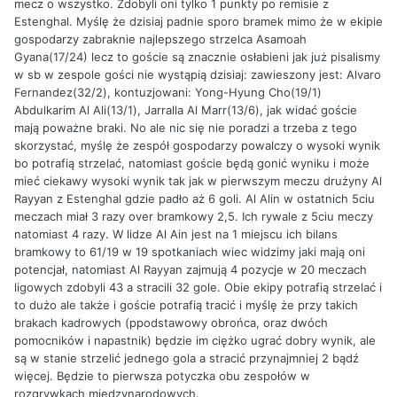
mecz o wszystko. Zdobyli oni tylko 1 punkty po remisie z
Estenghal. Myślę że dzisiaj padnie sporo bramek mimo że w ekipie
gospodarzy zabraknie najlepszego strzelca Asamoah
Gyana(17/24) lecz to goście są znacznie osłabieni jak już pisalismy
w sb w zespole gości nie wystąpią dzisiaj: zawieszony jest: Alvaro
Fernandez(32/2), kontuzjowani: Yong-Hyung Cho(19/1)
Abdulkarim Al Ali(13/1), Jarralla Al Marr(13/6), jak widać goście
mają poważne braki. No ale nic się nie poradzi a trzeba z tego
skorzystać, myślę że zespół gospodarzy powalczy o wysoki wynik
bo potrafią strzelać, natomiast goście będą gonić wyniku i może
mieć ciekawy wysoki wynik tak jak w pierwszym meczu drużyny Al
Rayyan z Estenghal gdzie padło aż 6 goli. Al Alin w ostatnich 5ciu
meczach miał 3 razy over bramkowy 2,5. Ich rywale z 5ciu meczy
natomiast 4 razy. W lidze Al Ain jest na 1 miejscu ich bilans
bramkowy to 61/19 w 19 spotkaniach wiec widzimy jaki mają oni
potencjał, natomiast Al Rayyan zajmują 4 pozycje w 20 meczach
ligowych zdobyli 43 a stracili 32 gole. Obie ekipy potrafią strzelać i
to dużo ale także i goście potrafią tracić i myślę że przy takich
brakach kadrowych (ppodstawowy obrońca, oraz dwóch
pomocników i napastnik) będzie im ciężko ugrać dobry wynik, ale
są w stanie strzelić jednego gola a stracić przynajmniej 2 bądź
więcej. Będzie to pierwsza potyczka obu zespołów w
rozgrywkach międzynarodowych.