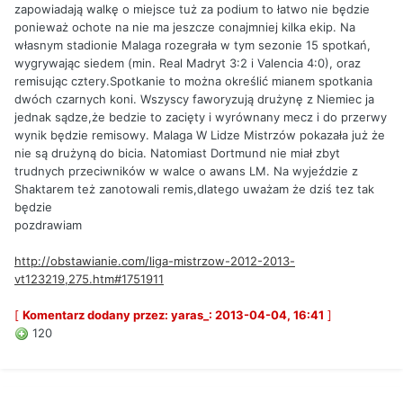
zapowiadają walkę o miejsce tuż za podium to łatwo nie będzie
ponieważ ochote na nie ma jeszcze conajmniej kilka ekip. Na
własnym stadionie Malaga rozegrała w tym sezonie 15 spotkań,
wygrywając siedem (min. Real Madryt 3:2 i Valencia 4:0), oraz
remisując cztery.Spotkanie to można określić mianem spotkania
dwóch czarnych koni. Wszyscy faworyzują drużynę z Niemiec ja
jednak sądze,że bedzie to zacięty i wyrównany mecz i do przerwy
wynik będzie remisowy. Malaga W Lidze Mistrzów pokazała już że
nie są drużyną do bicia. Natomiast Dortmund nie miał zbyt
trudnych przeciwników w walce o awans LM. Na wyjeździe z
Shaktarem też zanotowali remis,dlatego uważam że dziś tez tak
będzie
pozdrawiam
http://obstawianie.com/liga-mistrzow-2012-2013-
vt123219,275.htm#1751911
[
Komentarz dodany przez: yaras_: 2013-04-04, 16:41
]
120