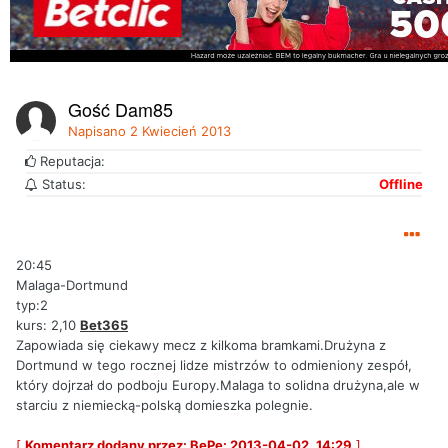
Gość Dam85
Napisano
2 Kwiecień 2013
Reputacja:
Status:
Offline
20:45
Malaga-Dortmund
typ:2
kurs: 2,10
Bet365
Zapowiada się ciekawy mecz z kilkoma bramkami.Drużyna z
Dortmund w tego rocznej lidze mistrzów to odmieniony zespół,
który dojrzał do podboju Europy.Malaga to solidna drużyna,ale w
starciu z niemiecką-polską domieszka polegnie.
[
Komentarz dodany przez: BePe: 2013-04-02, 14:29
]