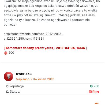
uważam, że mają ogromne szanse. Boję się tylko sędziowania, bo
oglądając mecze Los Angeles Lakers łatwo odnieść wrażenie, że
sędziowie są im bardzo przychylni, bo w końcu Lakers to wielka
firma i w play off muszą się znaleźć... Wierzę jednak, że Dallas
będzie na tyle lepsze, że żadne sędziowanie Lakersom nie
pomoże.
http://obstawianie.com/nba-2012-2013-
vt123624,250.htm#1751831
[
Komentarz dodany przez: yaras_: 2013-04-04, 16:36
]
200
owenzks
Napisano
2 Kwiecień 2013
Reputacja:
200
Status:
Offline