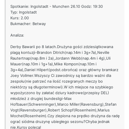
Spotkanie: Ingolstadt - Munchen 26.10 Godz: 19:30
Typ: Ingolstadt
Kurs: 2.00
Bukmacher: Betway
Analiza:
Derby Bawarii po 8 latach.Drużyna gości zdziesiątkowana
plagą kontuzji-Brandon Ditrich(nap.14m i 3g+7a),Neville
Rautertnap(nap.8m i 2a),Jordann Webb(nap.4m i 4g),Uli
Mauer(nap.10m i 1g+1a),Mike Kompon(nap.10m i
3g+4a),Daniel Hilpert(podst.obrońca) oraz główny bramkarz
Joey Vollmer.Wszyscy Ci zawodnicy są bardzo ważni dla
zespołu(nie patrzeć na ilość rozegranych meczy bo
niektórzy są długoterminowi).W ich miejsce na szybkiego
wypożyczono by załatać dziury kadrowe(przepisy DEL)
młodzież z drugiej bundesligi-Max
Hofbauer(Schwenninger),Marco Miller(Ravensburg),Stefan
Vogt(Ravensburger),Robert Schopf(Rosenheim),Marius
Mochel(Rosenheim).Czy zlepiona na prędko drużyna da radę
ograć siódma druzynę ubiegłego sezonu?Chyba jednak
nie.Kursy polecą!