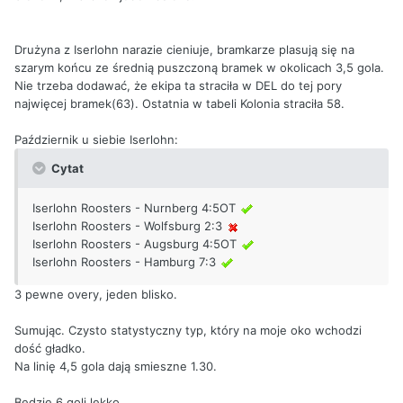
Drużyna z Iserlohn narazie cieniuje, bramkarze plasują się na
szarym końcu ze średnią puszczoną bramek w okolicach 3,5 gola.
Nie trzeba dodawać, że ekipa ta straciła w DEL do tej pory
najwięcej bramek(63). Ostatnia w tabeli Kolonia straciła 58.
Październik u siebie Iserlohn:
Cytat
Iserlohn Roosters - Nurnberg 4:5OT
Iserlohn Roosters - Wolfsburg 2:3
Iserlohn Roosters - Augsburg 4:5OT
Iserlohn Roosters - Hamburg 7:3
3 pewne overy, jeden blisko.
Sumując. Czysto statystyczny typ, który na moje oko wchodzi
dość gładko.
Na linię 4,5 gola dają smieszne 1.30.
Będzie 6 goli lekko.