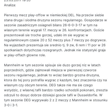
23.03.2011 19:35
Analiza:
Pierwszy mecz play-offow w niemieckiej DEL. Na przeciw siebie
stana druga i siodma druzyna sezonu regularnego. Gospodarze w
sezonie zasadniczym osiagneli bilans 26-6-0-3-17 w tym na
wlasnym terenie wygrali 17. meczy w 26. konfrontacjach. Goście
prezentowali sie troche gorzej, udalo im sie wygrac w
regulaminowym czasie 20 z 52 meczy plus 7 meczy po dogrywce.
Na wyjazdach prezentuja sie srednio tj. 9 zw, 6 rem i 11 por w 26
spotkaniach dotychczas rozegranych. Jednak nie statystyki graja
w play-offach glowne role.
Mannheim w tym sezonie spisuje sie duzo gorzej niz w latach
poprzednich, gdzie zajmowali miejsca w pierwszej czworce
sezonu regularnego, jednak to wciaz bardzo grozna druzyna,
ktora do tej pory potrafila wygrac z kazdym, bez znaczenia czy na
wlasnym czy obcym terenie. DEG takze nie ma sie czego
wstydzic, z wlasnej tafli bardzo rzadko schodzili pokonani, zreszta
odczuli to dosyc dobrze dzisiejsi goscie tafli w Dusseldorfie. W
tym sezonie DEG wygrywalo 2 z 2 meczy z Mannheim w stosunku
3-0 i 3-1.