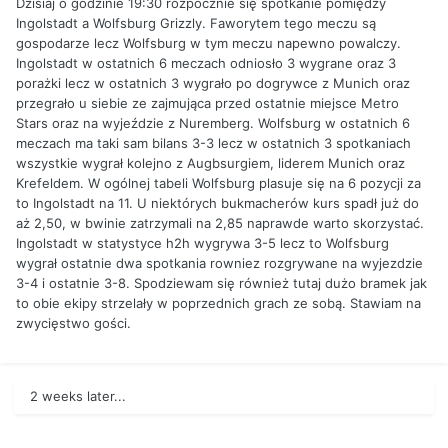
Dzisiaj o godzinie 19:30 rozpocznie się spotkanie pomiędzy
Ingolstadt a Wolfsburg Grizzly. Faworytem tego meczu są
gospodarze lecz Wolfsburg w tym meczu napewno powalczy.
Ingolstadt w ostatnich 6 meczach odniosło 3 wygrane oraz 3
porażki lecz w ostatnich 3 wygrało po dogrywce z Munich oraz
przegrało u siebie ze zajmująca przed ostatnie miejsce Metro
Stars oraz na wyjeździe z Nuremberg. Wolfsburg w ostatnich 6
meczach ma taki sam bilans 3-3 lecz w ostatnich 3 spotkaniach
wszystkie wygrał kolejno z Augbsurgiem, liderem Munich oraz
Krefeldem. W ogólnej tabeli Wolfsburg plasuje się na 6 pozycji za
to Ingolstadt na 11. U niektórych bukmacherów kurs spadł już do
aż 2,50, w bwinie zatrzymali na 2,85 naprawde warto skorzystać.
Ingolstadt w statystyce h2h wygrywa 3-5 lecz to Wolfsburg
wygrał ostatnie dwa spotkania rowniez rozgrywane na wyjezdzie
3-4 i ostatnie 3-8. Spodziewam się również tutaj dużo bramek jak
to obie ekipy strzelały w poprzednich grach ze sobą. Stawiam na
zwycięstwo gości.
2 weeks later...