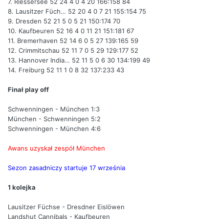
7. Riessersee 52 24 4 0 4 20 166:158 84
8. Lausitzer Füch… 52 20 4 0 7 21 155:154 75
9. Dresden 52 21 5 0 5 21 150:174 70
10. Kaufbeuren 52 16 4 0 11 21 151:181 67
11. Bremerhaven 52 14 6 0 5 27 139:165 59
12. Crimmitschau 52 11 7 0 5 29 129:177 52
13. Hannover India… 52 11 5 0 6 30 134:199 49
14. Freiburg 52 11 1 0 8 32 137:233 43
Finał play off
Schwenningen - München 1:3
München - Schwenningen 5:2
Schwenningen - München 4:6
Awans uzyskał zespół München
Sezon zasadniczy startuje 17 września
1 kolejka
Lausitzer Füchse - Dresdner Eislöwen
Landshut Cannibals - Kaufbeuren