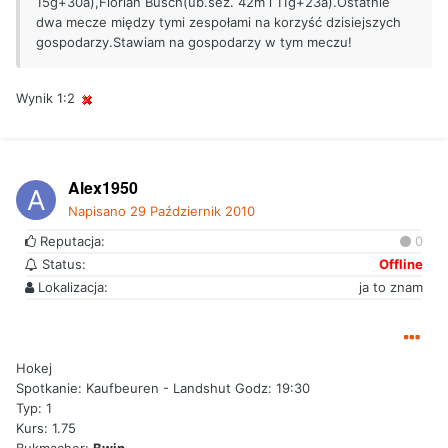
15g+30a),Florian Busch(ub.sez. 42m i 11g+23a).Ostatnie
dwa mecze między tymi zespołami na korzyść dzisiejszych
gospodarzy.Stawiam na gospodarzy w tym meczu!
Wynik 1:2
Alex1950
Napisano
29 Październik 2010
Reputacja:
0
Status:
Offline
Lokalizacja:
ja to znam
Hokej
Spotkanie: Kaufbeuren - Landshut Godz: 19:30
Typ: 1
Kurs: 1.75