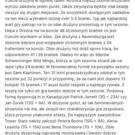
trzecia drużyna w ligowej tabeli. Różnica między oboma drużynami
wynosi zaledwie jeden punkt, także zwycięzca będzie miał okazję
cieszyć się drugim miejscem. Ze wszystkich dostępnych zakładów
na ten mecz wybrałem dzisiaj over 5.5 bramki. Typ jak najbardziej
wart gry patrząc na to co obie drużyny prezentują w tym sezonie.
Ekipa z Drezna ma na koncie 48 strzelonych bramek co jest
trzecim wynikiem w lidze. Zaś drużyna z Ravensburga jest
obecnie liderem pod względem strzelonych bramek z 54
trafieniami na koncie. Obie drużyny też dość sporo tracą, bo
odpowiednio 41 i 39 bramek. Daleko im więc do liderów
Schwenninger Wild Wings, którzy w tym sezonie stracili jak na
razie tylko 24 bramki. W fenomenalnej formie na początku sezonu
jest Sami Kaartinen. Ten 31 letni prawoskrzydłowy zdobył w tym
sezonie już 32 punkty! A przypomnę, że za nami jest dopiero 13
kolejek! 15 bramek i 17 asyst budzi respekt u każdego rywala. Z
resztą nie tylko on gra bardzo dobrze w tym sezonie. Podobną
formą dysponują m.in Kanadyjczyk Patrick Jarrett (3G + 23A) czy
Jan Zurek (13G + 9A). W drużynie gości, aż tak fenomenalnych
strzelców nie ma, ale zespół ten charakteryzuje gra zespołowa,
która przynosi znakomite efekty. Do najlepszych zawodników
Tower Stars należy zaliczyć Petera Boona (10G + 8A), Alexa
Leavitta (7G + 15A) oraz Bena Thomsona (7G + 10A). Obie
drużyny dysponują naprawdę mocną kadrą i bardzo dobrze