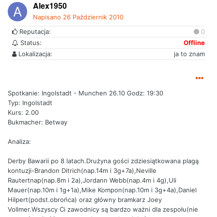
Alex1950
Napisano
26 Październik 2010
Reputacja:
0
Status:
Offline
Lokalizacja:
ja to znam
Spotkanie: Ingolstadt - Munchen 26.10 Godz: 19:30
Typ: Ingolstadt
Kurs: 2.00
Bukmacher: Betway
Analiza:
Derby Bawarii po 8 latach.Drużyna gości zdziesiątkowana plagą
kontuzji-Brandon Ditrich(nap.14m i 3g+7a),Neville
Rautertnap(nap.8m i 2a),Jordann Webb(nap.4m i 4g),Uli
Mauer(nap.10m i 1g+1a),Mike Kompon(nap.10m i 3g+4a),Daniel
Hilpert(podst.obrońca) oraz główny bramkarz Joey
Vollmer.Wszyscy Ci zawodnicy są bardzo ważni dla zespołu(nie