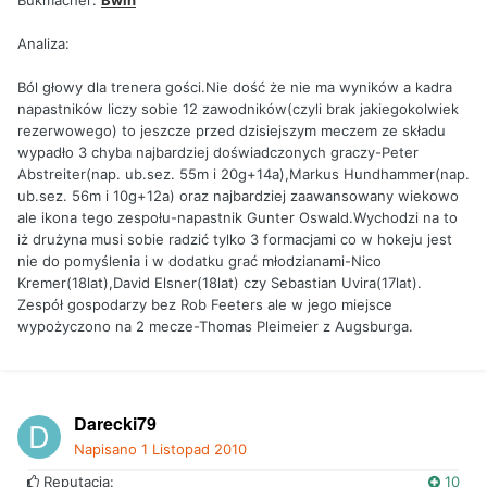
Bukmacher:
Bwin
Analiza:
Ból głowy dla trenera gości.Nie dość że nie ma wyników a kadra
napastników liczy sobie 12 zawodników(czyli brak jakiegokolwiek
rezerwowego) to jeszcze przed dzisiejszym meczem ze składu
wypadło 3 chyba najbardziej doświadczonych graczy-Peter
Abstreiter(nap. ub.sez. 55m i 20g+14a),Markus Hundhammer(nap.
ub.sez. 56m i 10g+12a) oraz najbardziej zaawansowany wiekowo
ale ikona tego zespołu-napastnik Gunter Oswald.Wychodzi na to
iż drużyna musi sobie radzić tylko 3 formacjami co w hokeju jest
nie do pomyślenia i w dodatku grać młodzianami-Nico
Kremer(18lat),David Elsner(18lat) czy Sebastian Uvira(17lat).
Zespół gospodarzy bez Rob Feeters ale w jego miejsce
wypożyczono na 2 mecze-Thomas Pleimeier z Augsburga.
Darecki79
Napisano
1 Listopad 2010
Reputacja:
10