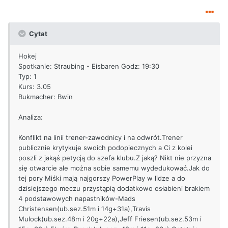
Cytat
Hokej
Spotkanie: Straubing - Eisbaren Godz: 19:30
Typ: 1
Kurs: 3.05
Bukmacher: Bwin
Analiza:
Konflikt na linii trener-zawodnicy i na odwrót.Trener
publicznie krytykuje swoich podopiecznych a Ci z kolei
poszli z jakąś petycją do szefa klubu.Z jaką? Nikt nie przyzna
się otwarcie ale można sobie samemu wydedukować.Jak do
tej pory Miśki mają najgorszy PowerPlay w lidze a do
dzisiejszego meczu przystąpią dodatkowo osłabieni brakiem
4 podstawowych napastników-Mads
Christensen(ub.sez.51m i 14g+31a),Travis
Mulock(ub.sez.48m i 20g+22a),Jeff Friesen(ub.sez.53m i