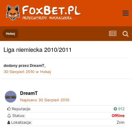
Hokej
Liga niemiecka 2010/2011
dodany przez
DreamT
,
30 Sierpień 2010
w
Hokej
DreamT
Napisano
30 Sierpień 2010
Reputacja:
912
Status:
Offline
Lokalizacja:
Żnin