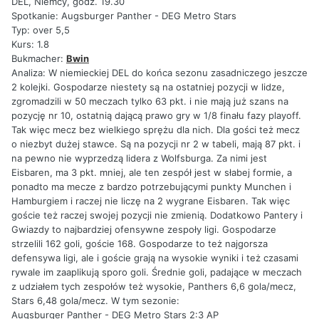
DEL, Niemcy, godz. 19.30
Spotkanie: Augsburger Panther - DEG Metro Stars
Typ: over 5,5
Kurs: 1.8
Bukmacher:
Bwin
Analiza: W niemieckiej DEL do końca sezonu zasadniczego jeszcze
2 kolejki. Gospodarze niestety są na ostatniej pozycji w lidze,
zgromadzili w 50 meczach tylko 63 pkt. i nie mają już szans na
pozycję nr 10, ostatnią dającą prawo gry w 1/8 finału fazy playoff.
Tak więc mecz bez wielkiego sprężu dla nich. Dla gości też mecz
o niezbyt dużej stawce. Są na pozycji nr 2 w tabeli, mają 87 pkt. i
na pewno nie wyprzedzą lidera z Wolfsburga. Za nimi jest
Eisbaren, ma 3 pkt. mniej, ale ten zespół jest w słabej formie, a
ponadto ma mecze z bardzo potrzebującymi punkty Munchen i
Hamburgiem i raczej nie liczę na 2 wygrane Eisbaren. Tak więc
goście też raczej swojej pozycji nie zmienią. Dodatkowo Pantery i
Gwiazdy to najbardziej ofensywne zespoły ligi. Gospodarze
strzelili 162 goli, goście 168. Gospodarze to też najgorsza
defensywa ligi, ale i goście grają na wysokie wyniki i też czasami
rywale im zaaplikują sporo goli. Średnie goli, padające w meczach
z udziałem tych zespołów też wysokie, Panthers 6,6 gola/mecz,
Stars 6,48 gola/mecz. W tym sezonie:
Augsburger Panther - DEG Metro Stars 2:3 AP