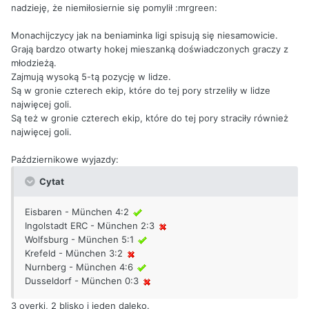
nadzieję, że niemiłosiernie się pomylił :mrgreen:
Monachijczycy jak na beniaminka ligi spisują się niesamowicie.
Grają bardzo otwarty hokej mieszanką doświadczonych graczy z
młodzieżą.
Zajmują wysoką 5-tą pozycję w lidze.
Są w gronie czterech ekip, które do tej pory strzeliły w lidze
najwięcej goli.
Są też w gronie czterech ekip, które do tej pory straciły również
najwięcej goli.
Październikowe wyjazdy:
Cytat
Eisbaren - München 4:2
Ingolstadt ERC - München 2:3
Wolfsburg - München 5:1
Krefeld - München 3:2
Nurnberg - München 4:6
Dusseldorf - München 0:3
3 overki, 2 blisko i jeden daleko.