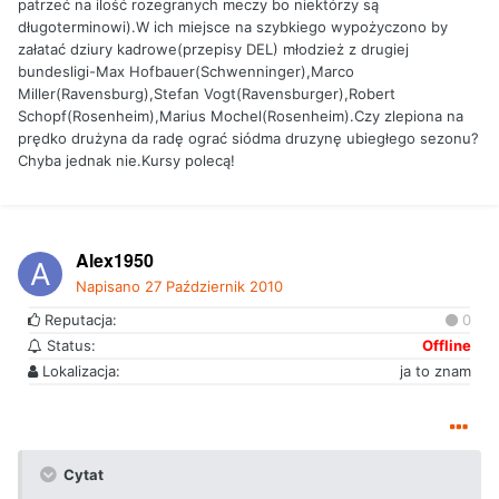
patrzeć na ilość rozegranych meczy bo niektórzy są
długoterminowi).W ich miejsce na szybkiego wypożyczono by
załatać dziury kadrowe(przepisy DEL) młodzież z drugiej
bundesligi-Max Hofbauer(Schwenninger),Marco
Miller(Ravensburg),Stefan Vogt(Ravensburger),Robert
Schopf(Rosenheim),Marius Mochel(Rosenheim).Czy zlepiona na
prędko drużyna da radę ograć siódma druzynę ubiegłego sezonu?
Chyba jednak nie.Kursy polecą!
Alex1950
Napisano
27 Październik 2010
Reputacja:
0
Status:
Offline
Lokalizacja:
ja to znam
Cytat