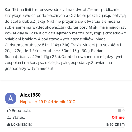
Konflikt na linii trener-zawodnicy i na odwrót.Trener publicznie
krytykuje swoich podopiecznych a Ci z kolei poszli z jakąś petycją
do szefa klubu.Z jaką? Nikt nie przyzna się otwarcie ale można
sobie samemu wydedukować.Jak do tej pory Miśki mają najgorszy
PowerPlay w lidze a do dzisiejszego meczu przystąpią dodatkowo
osłabieni brakiem 4 podstawowych napastników-Mads
Christensen(ub.sez.51m i 14g+31a),Travis Mulock(ub.sez.48m i
20g+22a),Jeff Friesen(ub.sez.53m i 15g+30a),Florian
Busch(ub.sez. 42m i 11g+23a).Ostatnie dwa mecze między tymi
zespołami na korzyść dzisiejszych gospodarzy.Stawiam na
gospodarzy w tym meczu!
Alex1950
Napisano
29 Październik 2010
Reputacja:
0
Status:
Offline
Lokalizacja:
ja to znam