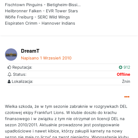
Fischtown Pinguins - Bietigheim-Bissi…
Heilbronner Falken - EVR Tower Stars
Wölfe Freiburg - SERC Wild Wings
Eispiraten Crimm - Hannover Indians
DreamT
Napisano
1 Wrzesień 2010
Reputacja:
912
Status:
Offline
Lokalizacja:
Żnin
Wielka szkoda, że w tym sezonie zabraknie w rozgrywkach DEL
czołowej ekipy Frankfurt Lions. W klubie doszło do krachu
finansowego i w związku z tym nie otrzymał on licencji DEL na
sezon 2010/2011. Aktualnie prowadzone jest postępowanie
upadłościowe i nawet kibice, którzy zakupili karnety na nowy
sezon nie mają co liczyć na zwrot pieniędzy. Wyposażenie klubu