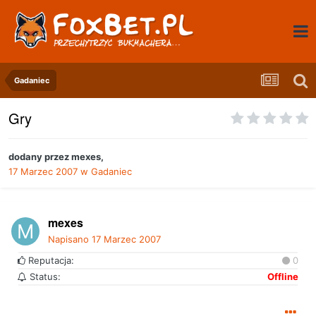
Gadaniec
Gry
dodany przez
mexes
,
17 Marzec 2007
w
Gadaniec
mexes
Napisano
17 Marzec 2007
Reputacja:
0
Status:
Offline