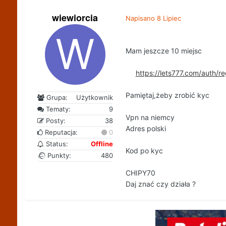
wiewiorcia
Napisano
8 Lipiec
Mam jeszcze 10 miejsc
https://lets777.com/auth/r
Pamiętaj,żeby zrobić kyc
Grupa:
Użytkownik
Tematy:
9
Vpn na niemcy
Posty:
38
Adres polski
Reputacja:
0
Status:
Offline
Kod po kyc
Punkty:
480
CHIPY70
Daj znać czy działa ?