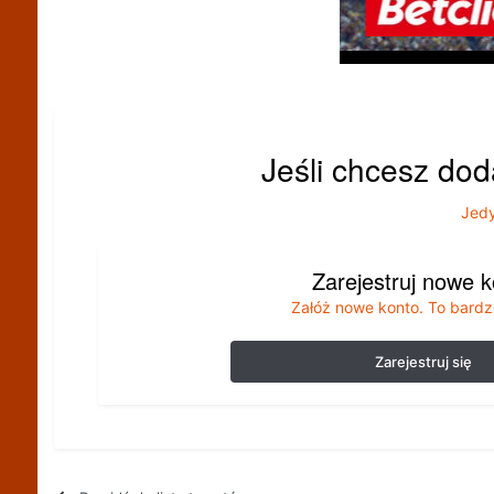
Jeśli chcesz dod
Jedy
Zarejestruj nowe 
Załóż nowe konto. To bardz
Zarejestruj się