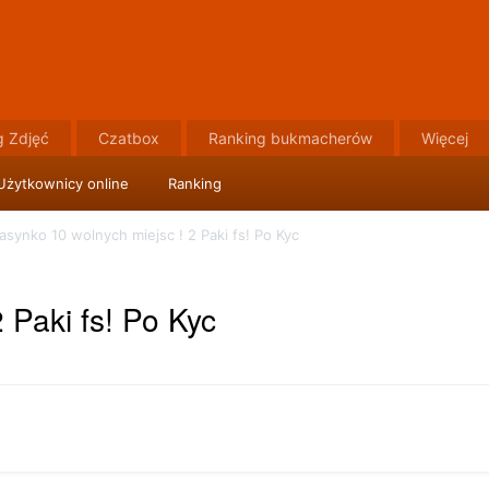
g Zdjęć
Czatbox
Ranking bukmacherów
Więcej
Użytkownicy online
Ranking
asynko 10 wolnych miejsc ! 2 Paki fs! Po Kyc
 Paki fs! Po Kyc