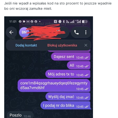
Jeśli nie wpadł a wpisałas kod na sto procent to jeszcze wpadnie
bo oni wczoraj zamulke mieli.