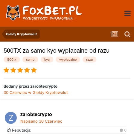
Giełdy Kryptowalut
500TX za samo kyc wypłacalne od razu
500tx
samo
kyc
wypłacalne
razu
dodany przez
zarobtecrypto
,
30 Czerwiec
w
Giełdy Kryptowalut
zarobtecrypto
Napisano
30 Czerwiec
Reputacja:
0