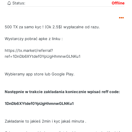
Status:
Offline
500 TX za samo kyc ! (Ok 2.5$) wypłacalne od razu.
Wystarczy pobrać apke z linku :
https://tx.market/referral?
ref=1DnDb6XYtdef0YpUgHhmnwGLNKu1
Wybieramy app store lub Google Play.
Następnie w trakcie zakładania koniecznie wpisać reff code:
1DnDb6XYtdef0YpUgHhmnwGLNKu1
Zakładanie to jakieś 2min i kyc jakaś minuta .