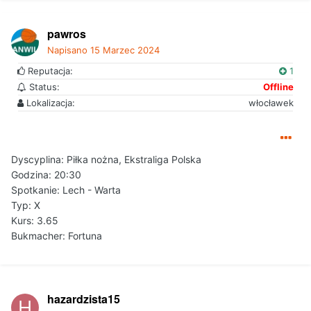
pawros
Napisano
15 Marzec 2024
Reputacja:
1
Status:
Offline
Lokalizacja:
włocławek
Dyscyplina: Piłka nożna, Ekstraliga Polska
Godzina: 20:30
Spotkanie: Lech - Warta
Typ: X
Kurs: 3.65
Bukmacher: Fortuna
hazardzista15