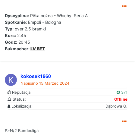
Dyscyplina:
Piłka nożna - Włochy, Seria A
Spotkanie:
Empoli - Bologna
Typ:
over 2.5 bramki
Kurs:
2.45
Godz:
20:45
Bukmacher:
LV BET
kokosek1960
Napisano
15 Marzec 2024
Reputacja:
371
Status:
Offline
Lokalizacja:
Dąbrowa G.
P>N/2 Bundesliga