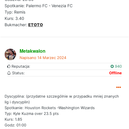
Spotkanie: Palermo FC - Venezia FC
Typ: Remis
Kurs: 3.40
Bukmacher:
ETOTO
Metakwalon
Napisano
14 Marzec 2024
Reputacja:
940
Status:
Offline
Dyscyplina: (przydatne szczególnie w przypadku mniej znanych
lig i dyscyplin)
Spotkanie: Houston Rockets -Washington Wizards
Typ: Kyle Kuzma over 23.5 pts
Kurs: 1.85
Godz: 01:00