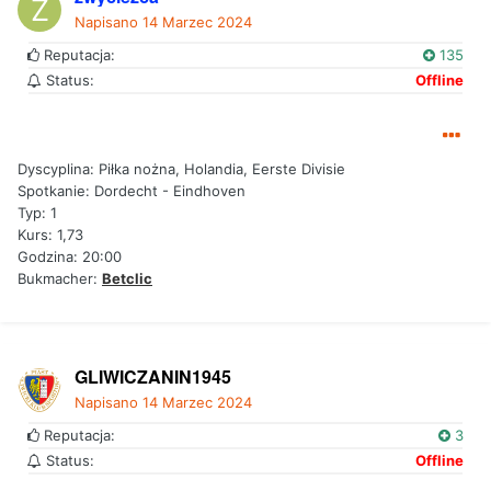
Napisano
14 Marzec 2024
Reputacja:
135
Status:
Offline
Dyscyplina: Piłka nożna, Holandia, Eerste Divisie
Spotkanie: Dordecht - Eindhoven
Typ: 1
Kurs: 1,73
Godzina: 20:00
Bukmacher:
Betclic
GLIWICZANIN1945
Napisano
14 Marzec 2024
Reputacja:
3
Status:
Offline