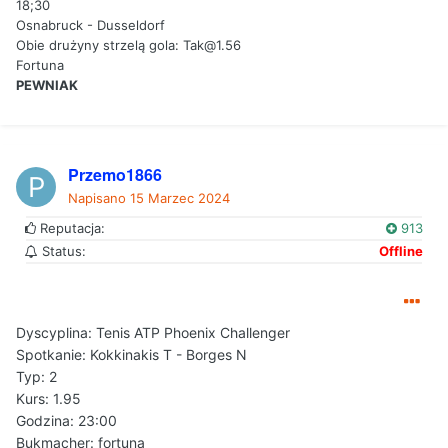
18;30
Osnabruck - Dusseldorf
Obie drużyny strzelą gola: Tak@1.56
Fortuna
PEWNIAK
Przemo1866
Napisano
15 Marzec 2024
Reputacja:
913
Status:
Offline
Dyscyplina:
Tenis ATP
Phoenix Challenger
Spotkanie: Kokkinakis T - Borges N
Typ: 2
Kurs: 1.95
Godzina: 23:00
Bukmacher: fortuna