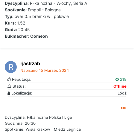
Dyscyplina:
Piłka nożna - Włochy, Seria A
Spotkanie:
Empoli - Bologna
Typ:
over 0.5 bramki w I połowie
Kurs:
1.52
Godz:
20:45
Bukmacher:
Comeon
rjastrzab
Napisano
15 Marzec 2024
Reputacja:
218
Status:
Offline
Lokalizacja:
Łódź
Dyscyplina: Piłka nożna Polska I Liga
Godzinna: 20:30
Spotkanie: Wisła Kraków : Miedż Legnica