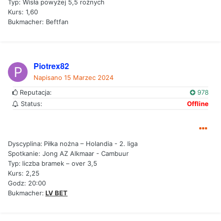
Typ: Wisła powyżej 5,5 rożnych
Kurs: 1,60
Bukmacher: Beftfan
Piotrex82
Napisano
15 Marzec 2024
Reputacja:
978
Status:
Offline
Dyscyplina:
Piłka nożna – Holandia - 2. liga
Spotkanie: Jong AZ Alkmaar - Cambuur
Typ:
liczba bramek – over 3,5
Kurs: 2,25
Godz: 20:00
Bukmacher:
LV BET