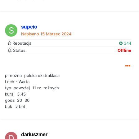
supcio
Napisano
15 Marzec 2024
Reputacja:
344
Status:
Offline
p. nożna polska ekstraklasa
Lech - Warta
typ powyżej 11 rz. rożnych
kurs 3,45
godz 20 30
buk lv bet
dariuszmer