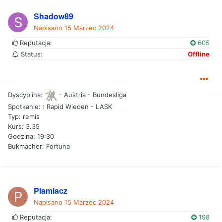
Shadow89
Napisano
15 Marzec 2024
Reputacja:
605
Status:
Offline
Dyscyplina:
- Austria - Bundesliga
Spotkanie: : Rapid Wiedeń - LASK
Typ: remis
Kurs: 3.35
Godzina: 19:30
Bukmacher: Fortuna
Plamiacz
Napisano
15 Marzec 2024
Reputacja:
198