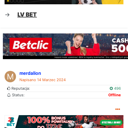
->
LV BET
merdalion
Napisano
14 Marzec 2024
Reputacja:
496
Status:
Offline