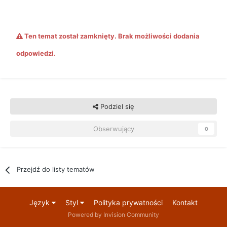
Ten temat został zamknięty. Brak możliwości dodania
odpowiedzi.
Podziel się
Obserwujący
0
Przejdź do listy tematów
Język
Styl
Polityka prywatności
Kontakt
Powered by Invision Community