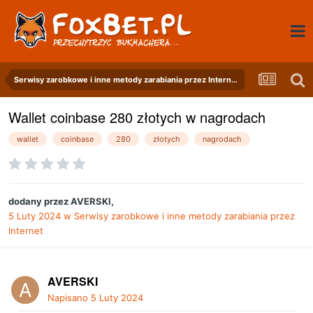
Serwisy zarobkowe i inne metody zarabiania przez Internet
Wallet coinbase 280 złotych w nagrodach
wallet
coinbase
280
złotych
nagrodach
dodany przez
AVERSKI
,
5 Luty 2024
w
Serwisy zarobkowe i inne metody zarabiania przez
Internet
AVERSKI
Napisano
5 Luty 2024