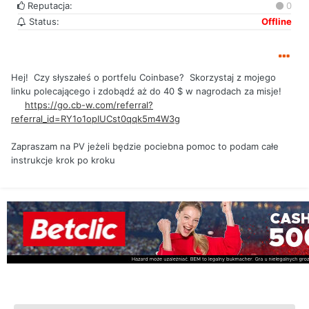
Reputacja:
0
Status:
Offline
Hej! Czy słyszałeś o portfelu Coinbase? Skorzystaj z mojego
linku polecającego i zdobądź aż do 40 $ w nagrodach za misje!
https://go.cb-w.com/referral?
referral_id=RY1o1opIUCst0qqk5m4W3g
Zapraszam na PV jeżeli będzie pociebna pomoc to podam całe
instrukcje krok po kroku