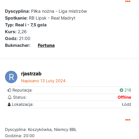
Dyscyplina:
Piłka nożna - Liga mistrzów
Spotkanie:
RB Lipsk - Real Madryt
Typ:
Real i - 7,5 gola
Kurs:
2,26
Godz:
21:00
Bukmacher:
Fortuna
rjastrzab
Napisano
13 Luty 2024
Reputacja:
218
Status:
Offline
Lokalizacja:
Łódź
Dyscyplina: Koszykówka, Niemcy BBL
Godzina: 20:00