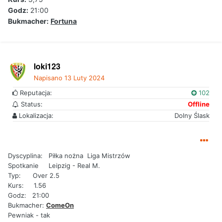
Godz:
21:00
Bukmacher:
Fortuna
loki123
Napisano
13 Luty 2024
Reputacja:
102
Status:
Offline
Lokalizacja:
Dolny Ślask
Dyscyplina: Piłka nożna Liga Mistrzów
Spotkanie Leipzig - Real M.
Typ: Over 2.5
Kurs: 1.56
Godz: 21:00
Bukmacher:
ComeOn
Pewniak - tak