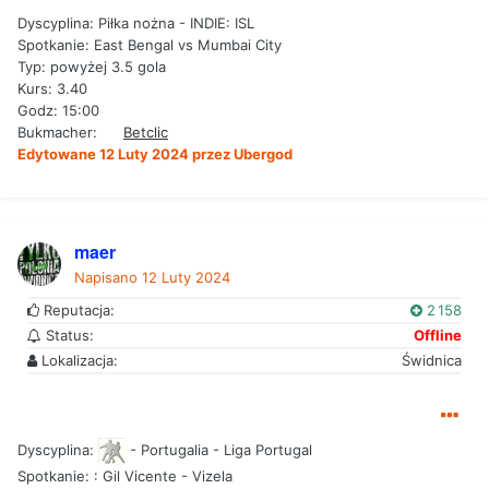
Dyscyplina: Piłka nożna -
INDIE: ISL
Spotkanie: East Bengal vs Mumbai City
Typ: powyżej 3.5 gola
Kurs: 3.40
Godz: 15:00
Bukmacher:
Betclic
Edytowane
12 Luty 2024
przez Ubergod
maer
Napisano
12 Luty 2024
Reputacja:
2 158
Status:
Offline
Lokalizacja:
Świdnica
Dyscyplina:
- Portugalia - Liga Portugal
Spotkanie:
: Gil Vicente - Vizela