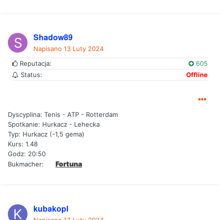
Shadow89
Napisano
13 Luty 2024
Reputacja:
605
Status:
Offline
Dyscyplina: Tenis - ATP - Rotterdam
Spotkanie: Hurkacz - Lehecka
Typ: Hurkacz (-1,5 gema)
Kurs: 1.48
Godz: 20:50
Fortuna
Bukmacher:
kubakopl
Napisano
13 Luty 2024