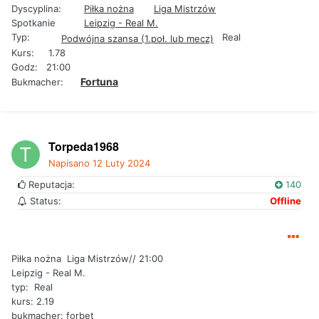
Dyscyplina:
Piłka nożna
Liga Mistrzów
Spotkanie
Leipzig - Real M.
Typ:
Real
Podwójna szansa (1.poł. lub mecz)
Kurs: 1.78
Godz: 21:00
Fortuna
Bukmacher:
Torpeda1968
Napisano
12 Luty 2024
Reputacja:
140
Status:
Offline
Piłka nożna Liga Mistrzów// 21:00
Leipzig - Real M.
typ: Real
kurs: 2.19
bukmacher: forbet