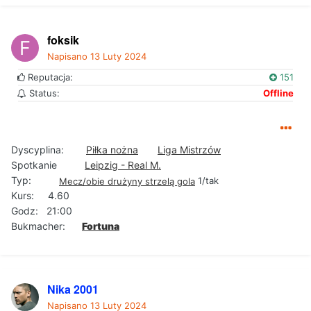
foksik
Napisano
13 Luty 2024
Reputacja:
151
Status:
Offline
Dyscyplina:
Piłka nożna
Liga Mistrzów
Spotkanie
Leipzig - Real M.
Typ:
1/tak
Mecz/obie drużyny strzelą gola
Kurs: 4.60
Godz: 21:00
Bukmacher:
Fortuna
Nika 2001
Napisano
13 Luty 2024