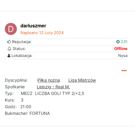
dariuszmer
Napisano
12 Luty 2024
Reputacja:
231
Status:
Offline
Lokalizacja:
Nysa
Dyscyplina:
Piłka nożna
Liga Mistrzów
Spotkanie
Leipzig - Real M.
Typ: MECZ LICZBA GOLI TYP 2/+2,5
Kurs: 3
Godz: 21:00
Bukmacher: FORTUNA