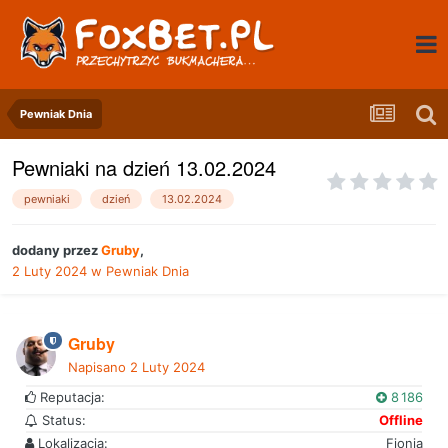
Pewniak Dnia
Pewniaki na dzień 13.02.2024
pewniaki
dzień
13.02.2024
dodany przez
Gruby
,
2 Luty 2024
w
Pewniak Dnia
Gruby
Napisano
2 Luty 2024
Reputacja:
8 186
Status:
Offline
Lokalizacja:
Fionia