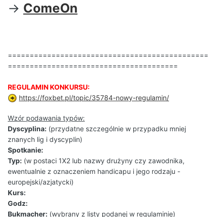
->
ComeOn
==============================================
=======================================
REGULAMIN KONKURSU:
https://foxbet.pl/topic/35784-nowy-regulamin/
Wzór podawania typów:
Dyscyplina:
(przydatne szczególnie w przypadku mniej
znanych lig i dyscyplin)
Spotkanie:
Typ:
(w postaci 1X2 lub nazwy drużyny czy zawodnika,
ewentualnie z oznaczeniem handicapu i jego rodzaju -
europejski/azjatycki)
Kurs:
Godz:
Bukmacher:
(wybrany z listy podanej w regulaminie)