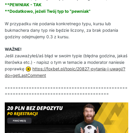
**PEWNIAK - TAK
**Dodatkowo, jeżeli Twój typ to "pewniak"
W przypadku nie podania konkretnego typu, kursu lub
bukmachera dany typ nie będzie liczony, za brak podania
godziny odejmujemy 0.3 z kursu.
WAŻNE!
Jeśli zauważyłeś/aś błąd w swoim typie (błędna godzina, jakaś
literówka etc.) - napisz o tym w temacie a moderator naniesie
poprawkę
https://foxbet.pl/topic/20827-pytania-i-uwagi/?
do=getLastComment
==============================================
=======================================