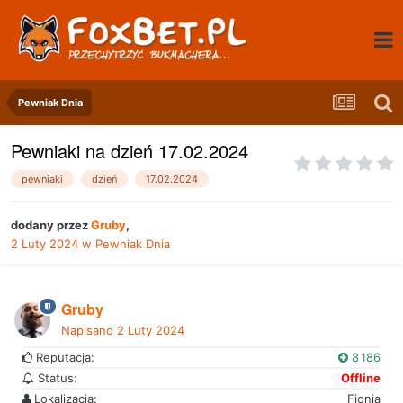
Pewniak Dnia
Pewniaki na dzień 17.02.2024
pewniaki
dzień
17.02.2024
dodany przez
Gruby
,
2 Luty 2024
w
Pewniak Dnia
Gruby
Napisano
2 Luty 2024
Reputacja:
8 186
Status:
Offline
Lokalizacja:
Fionia