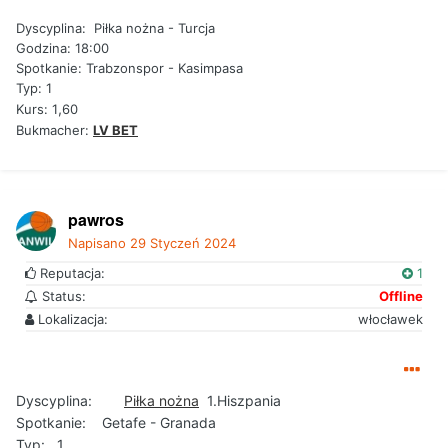
Dyscyplina: Piłka nożna - Turcja
Godzina: 18:00
Spotkanie: Trabzonspor - Kasimpasa
Typ: 1
,
Kurs: 1
60
Bukmacher:
LV BET
pawros
Napisano
29 Styczeń 2024
Reputacja:
1
Status:
Offline
Lokalizacja:
włocławek
Dyscyplina:
Piłka nożna
1.Hiszpania
Spotkanie: Getafe - Granada
Typ: 1