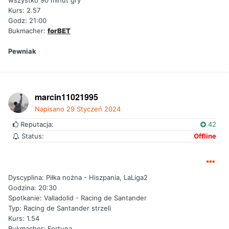
Kurs: 2.57
Godz: 21:00
Bukmacher:
forBET
Pewniak
marcin11021995
Napisano
29 Styczeń 2024
Reputacja:
42
Status:
Offline
Dyscyplina: Piłka nożna - Hiszpania, LaLiga2
Godzina: 20:30
Spotkanie: Valladolid - Racing de Santander
Typ: Racing de Santander strzeli
Kurs: 1.54
Bukmacher: Fortuna