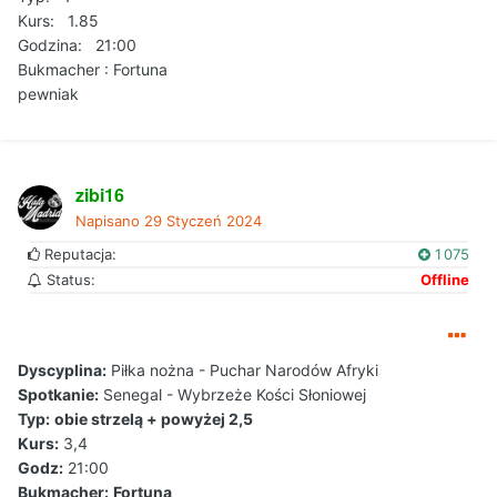
Kurs: 1.85
Godzina: 21:00
Bukmacher : Fortuna
pewniak
zibi16
Napisano
29 Styczeń 2024
Reputacja:
1 075
Status:
Offline
Dyscyplina:
Piłka nożna - Puchar Narodów Afryki
Spotkanie:
Senegal - Wybrzeże Kości Słoniowej
Typ:
obie strzelą + powyżej 2,5
Kurs:
3,4
Godz:
21:00
Bukmacher:
Fortuna