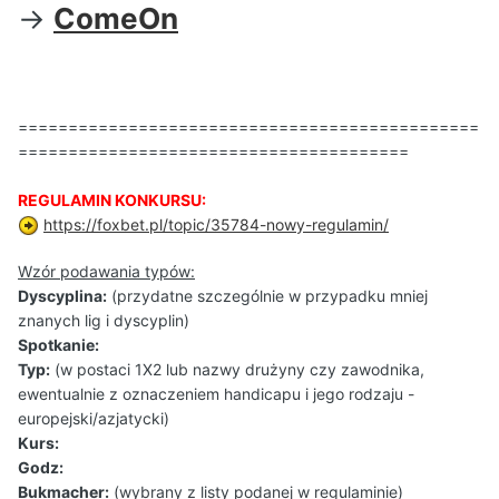
->
ComeOn
==============================================
=======================================
REGULAMIN KONKURSU:
https://foxbet.pl/topic/35784-nowy-regulamin/
Wzór podawania typów:
Dyscyplina:
(przydatne szczególnie w przypadku mniej
znanych lig i dyscyplin)
Spotkanie:
Typ:
(w postaci 1X2 lub nazwy drużyny czy zawodnika,
ewentualnie z oznaczeniem handicapu i jego rodzaju -
europejski/azjatycki)
Kurs:
Godz:
Bukmacher:
(wybrany z listy podanej w regulaminie)