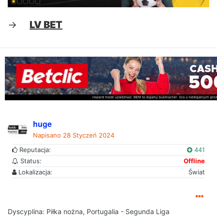
->
LV BET
huge
Napisano
28 Styczeń 2024
Reputacja:
441
Status:
Offline
Lokalizacja:
Świat
Dyscyplina: Piłka nożna, Portugalia - Segunda Liga