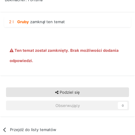
2 l
Gruby
zamknął ten temat
Ten temat został zamknięty. Brak możliwości dodania
odpowiedzi.
Podziel się
Obserwujący
0
Przejdź do listy tematów