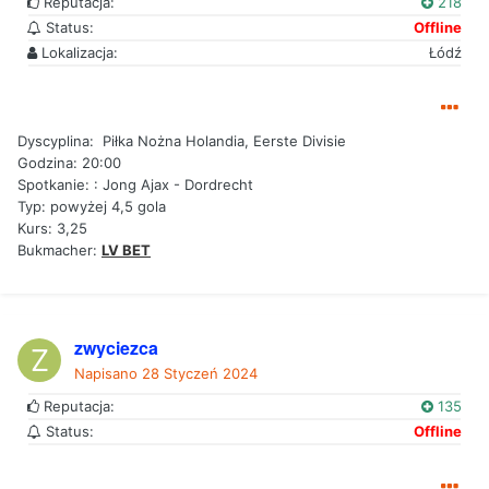
Reputacja:
218
Status:
Offline
Lokalizacja:
Łódź
Dyscyplina: Piłka Nożna Holandia, Eerste Divisie
Godzina: 20:00
Spotkanie: : Jong Ajax - Dordrecht
Typ: powyżej 4,5 gola
Kurs: 3,25
Bukmacher:
LV BET
zwyciezca
Napisano
28 Styczeń 2024
Reputacja:
135
Status:
Offline