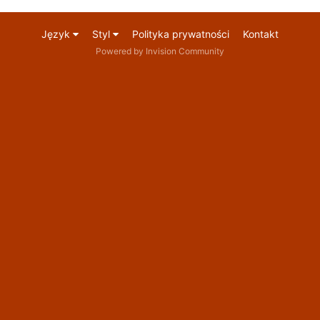
Język
Styl
Polityka prywatności
Kontakt
Powered by Invision Community