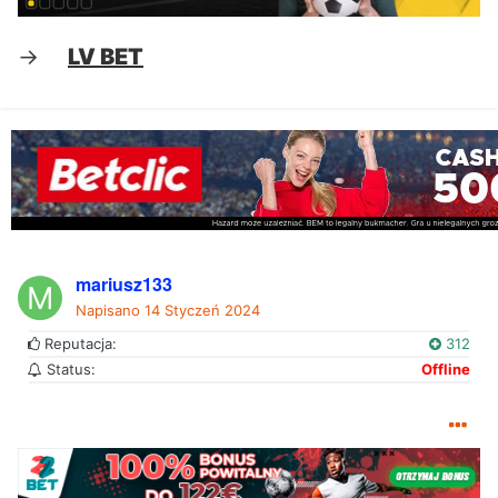
->
LV BET
mariusz133
Napisano
14 Styczeń 2024
Reputacja:
312
Status:
Offline