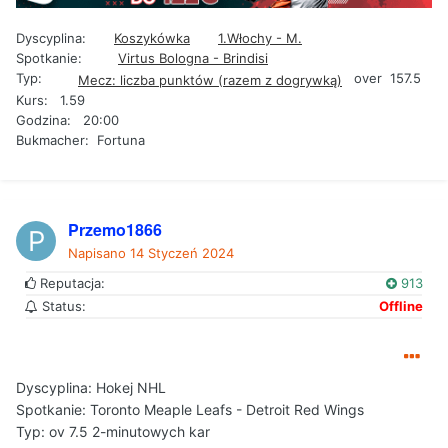
Dyscyplina:
Koszykówka
1.Włochy - M.
Spotkanie:
Virtus Bologna - Brindisi
Typ:
over 157.5
Mecz: liczba punktów (razem z dogrywką)
Kurs: 1.59
Godzina: 20:00
Bukmacher: Fortuna
Przemo1866
Napisano
14 Styczeń 2024
Reputacja:
913
Status:
Offline
Dyscyplina: Hokej NHL
Spotkanie: Toronto Meaple Leafs - Detroit Red Wings
Typ: ov 7.5 2-minutowych kar