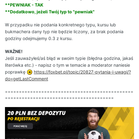
**PEWNIAK - TAK
**Dodatkowo, jeżeli Twój typ to "pewniak"
W przypadku nie podania konkretnego typu, kursu lub
bukmachera dany typ nie będzie liczony, za brak podania
godziny odejmujemy 0.3 z kursu.
WAŻNE!
Jeśli zauważyłeś/aś błąd w swoim typie (błędna godzina, jakaś
literówka etc.) - napisz o tym w temacie a moderator naniesie
poprawkę
https://foxbet.pl/topic/20827-pytania-i-uwagi/?
do=getLastComment
==============================================
=======================================