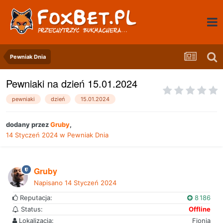
Pewniak Dnia
Pewniaki na dzień 15.01.2024
pewniaki
dzień
15.01.2024
dodany przez
Gruby
,
14 Styczeń 2024
w
Pewniak Dnia
Gruby
Napisano
14 Styczeń 2024
Reputacja:
8 186
Status:
Offline
Lokalizacja:
Fionia