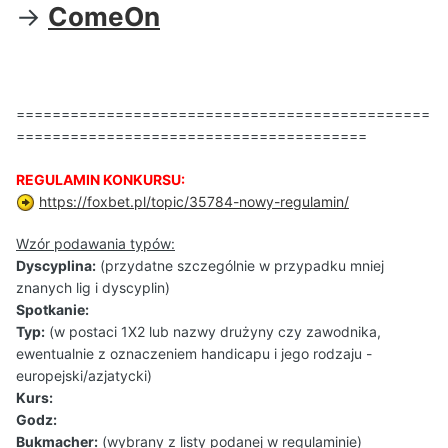
->
ComeOn
==============================================
=======================================
REGULAMIN KONKURSU:
https://foxbet.pl/topic/35784-nowy-regulamin/
Wzór podawania typów:
Dyscyplina:
(przydatne szczególnie w przypadku mniej
znanych lig i dyscyplin)
Spotkanie:
Typ:
(w postaci 1X2 lub nazwy drużyny czy zawodnika,
ewentualnie z oznaczeniem handicapu i jego rodzaju -
europejski/azjatycki)
Kurs:
Godz:
Bukmacher:
(wybrany z listy podanej w regulaminie)