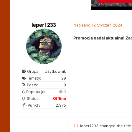
leper1233
Napisano
12 Styczeń 2024
Promocja nadal aktualna! Za
Grupa:
Użytkownik
Tematy:
29
Posty:
9
Reputacja:
0
Status:
Offline
Punkty:
2,975
2 l
leper1233
changed the title