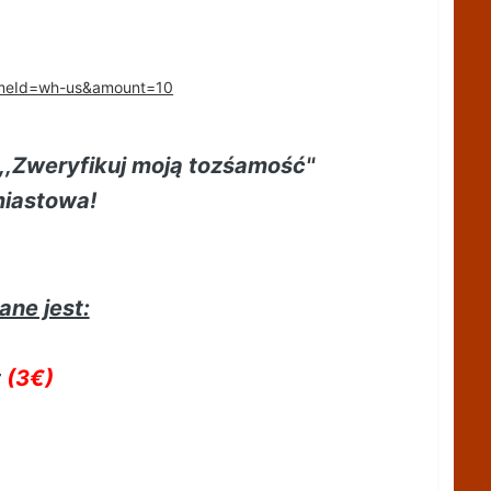
gameId=wh-us&amount=10
,,Zweryfikuj moją tozśamość''
miastowa!
ne jest:
t
(3
€)