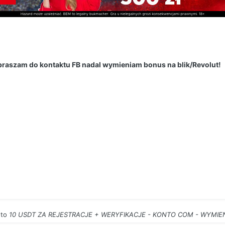
praszam do kontaktu FB nadal wymieniam bonus na blik/Revolut!
 to
10 USDT ZA REJESTRACJE + WERYFIKACJE - KONTO COM - WYMIE