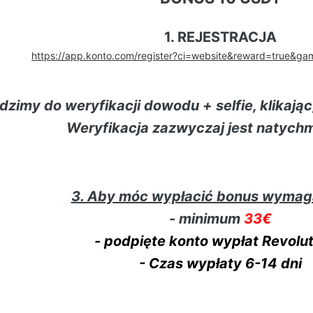
1. REJESTRACJA
https://app.konto.com/register?ci=website&reward=true&
dzimy do weryfikacji dowodu + selfie, klikając
Weryfikacja zazwyczaj jest natych
3. Aby móc wypłacić bonus wymaga
- minimum
33€
- podpięte konto wypłat Revolu
- Czas wypłaty 6-14 dni