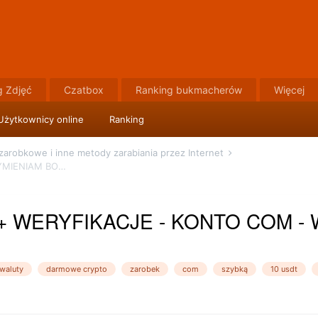
g Zdjęć
Czatbox
Ranking bukmacherów
Więcej
Użytkownicy online
Ranking
zarobkowe i inne metody zarabiania przez Internet
10 USDT ZA REJESTRACJE + WERYFIKACJE - KONTO COM - WYMIENIAM BONUS NA BLIK/REVOLUT!
+ WERYFIKACJE - KONTO COM -
waluty
darmowe crypto
zarobek
com
szybką
10 usdt