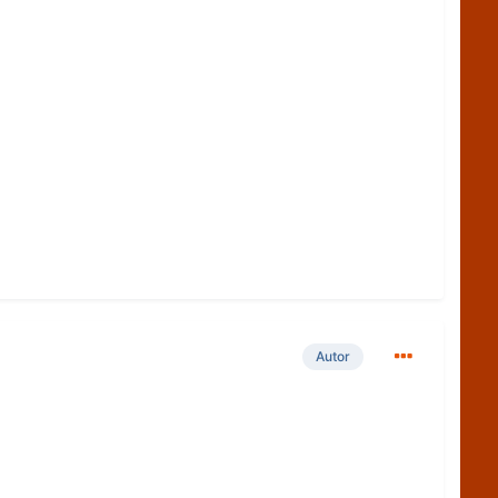
Autor