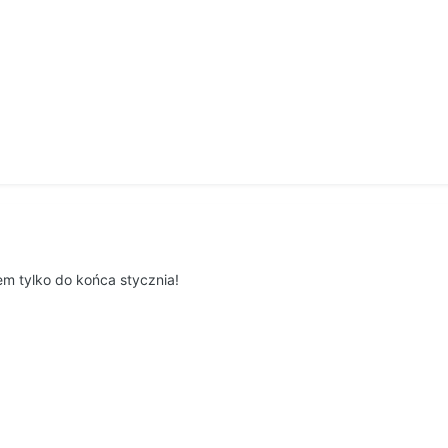
 tylko do końca stycznia!