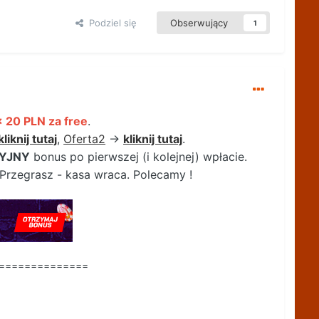
Podziel się
Obserwujący
1
x 20 PLN za free
.
kliknij tutaj
,
Oferta2
->
kliknij tutaj
.
YJNY
bonus po pierwszej (i kolejnej) wpłacie.
rzegrasz - kasa wraca. Polecamy !
==============