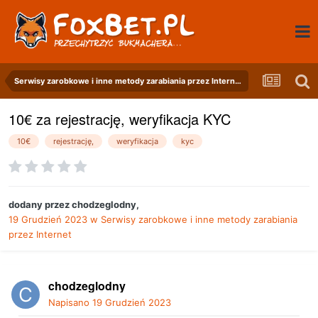
Serwisy zarobkowe i inne metody zarabiania przez Internet
10€ za rejestrację, weryfikacja KYC
10€
rejestrację,
weryfikacja
kyc
dodany przez
chodzeglodny
,
19 Grudzień 2023
w
Serwisy zarobkowe i inne metody zarabiania
przez Internet
chodzeglodny
Napisano
19 Grudzień 2023