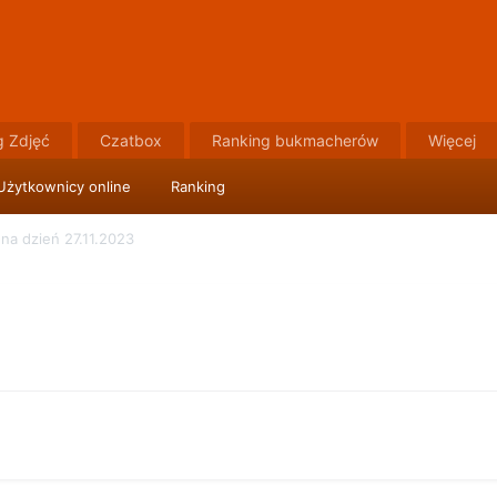
g Zdjęć
Czatbox
Ranking bukmacherów
Więcej
Użytkownicy online
Ranking
na dzień 27.11.2023
3