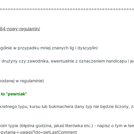
=================================================
5784-nowy-regulamin/
ólnie w przypadku mniej znanych lig i dyscyplin)
 drużyny czy zawodnika, ewentualnie z oznaczeniem handicapu i jego
podanej w regulaminie)
 to "pewniak"
retnego typu, kursu lub bukmachera dany typ nie będzie liczony, z
oim typie (błędna godzina, jakaś literówka etc.) - napisz o tym w 
27-pytania-i-uwagi/?do=getLastComment