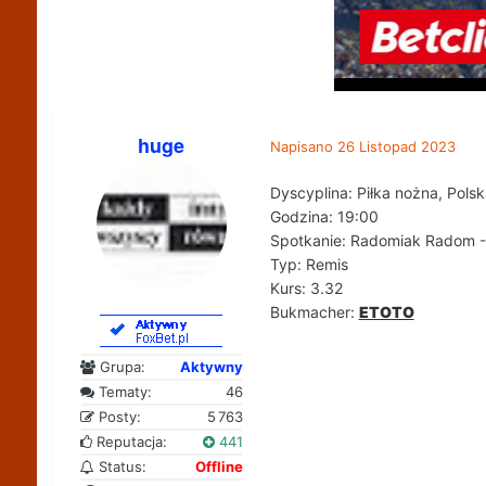
huge
Napisano
26 Listopad 2023
Dyscyplina: Piłka nożna, Polsk
Godzina: 19:00
Spotkanie: Radomiak Radom -
Typ: Remis
Kurs: 3.32
Bukmacher:
ETOTO
Grupa:
Aktywny
Tematy:
46
Posty:
5 763
Reputacja:
441
Status:
Offline