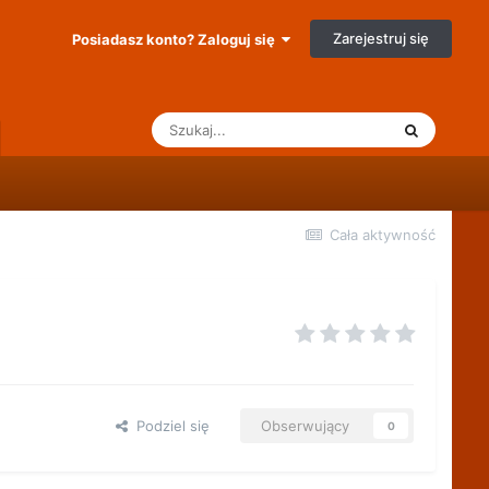
Zarejestruj się
Posiadasz konto? Zaloguj się
Cała aktywność
Podziel się
Obserwujący
0