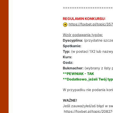
======================
REGULAMIN KONKURSU:
https://foxbet.pl/topic/3
Wzór podawania typów:
Dyscyplina:
(przydatne szczeg
Spotkanie:
Typ:
(w postaci 1X2 lub nazwy
Kurs:
Godz:
Bukmacher:
(wybrany z listy 
**PEWNIAK - TAK
**Dodatkowo, jeżeli Twój typ
W przypadku nie podania konk
WAŻNE!
Jeśli zauważyłeś/aś błąd w sw
https://foxbet.pl/topic/208