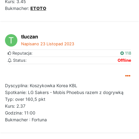
Kurs: 3.45
Bukmacher:
ETOTO
tluczan
Napisano
23 Listopad 2023
Reputacja:
118
Status:
Offline
Dyscyplina:
Koszykowka Korea KBL
Spotkanie: LG Sakers - Mobis Phoebus razem z dogrywką
Typ: over 160,5 pkt
Kurs: 2.37
Godzina: 11:00
Bukmacher : Fortuna