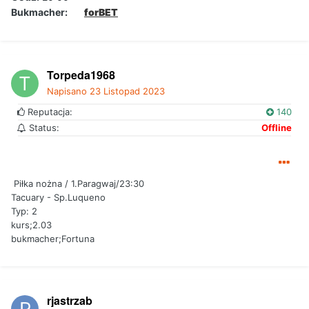
Bukmacher:
forBET
Torpeda1968
Napisano
23 Listopad 2023
Reputacja:
140
Status:
Offline
Piłka nożna / 1.Paragwaj/23:30
Tacuary - Sp.Luqueno
Typ: 2
kurs;2.03
bukmacher;Fortuna
rjastrzab