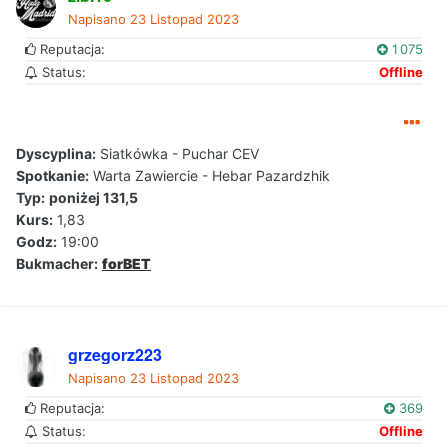
Napisano
23 Listopad 2023
Reputacja:
1 075
Status:
Offline
Dyscyplina:
Siatkówka - Puchar CEV
Spotkanie:
Warta Zawiercie - Hebar Pazardzhik
Typ:
poniżej 131,5
Kurs:
1,83
Godz:
19:00
Bukmacher:
forBET
grzegorz223
Napisano
23 Listopad 2023
Reputacja:
369
Status:
Offline