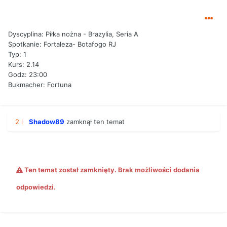
Dyscyplina: Piłka nożna - Brazylia, Seria A
Spotkanie: Fortaleza- Botafogo RJ
Typ: 1
Kurs: 2.14
Godz: 23:00
Bukmacher: Fortuna
2 l
Shadow89
zamknął ten temat
Ten temat został zamknięty. Brak możliwości dodania
odpowiedzi.