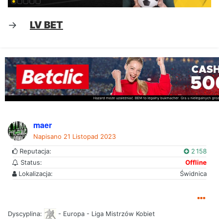
->
LV BET
maer
Napisano
21 Listopad 2023
Reputacja:
2 158
Status:
Offline
Lokalizacja:
Świdnica
Dyscyplina:
- Europa - Liga Mistrzów Kobiet