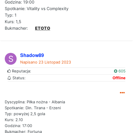
Godzina: 19:00
Spotkanie: Vitality vs Complexity
Typ: 1
Kurs: 1,5
Bukmacher:
ETOTO
Shadow89
Napisano
23 Listopad 2023
Reputacja:
605
Status:
Offline
Dyscyplina: Piłka nożna - Albania
Spotkanie: Din. Tirana - Erzeni
Typ: powyżej 2,5 gola
Kurs: 2.10
Godzina: 17:00
Bukmacher: Fortuna