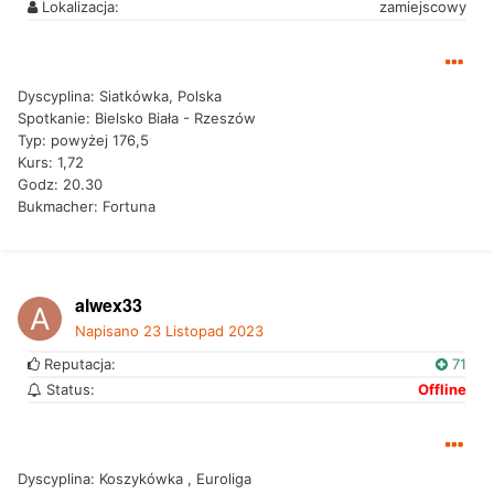
Lokalizacja:
zamiejscowy
Dyscyplina: Siatkówka, Polska
Spotkanie: Bielsko Biała - Rzeszów
Typ: powyżej 176,5
Kurs: 1,72
Godz: 20.30
Bukmacher: Fortuna
alwex33
Napisano
23 Listopad 2023
Reputacja:
71
Status:
Offline
Dyscyplina: Koszykówka , Euroliga