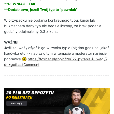
**PEWNIAK - TAK
**Dodatkowo, jeżeli Twój typ to "pewniak"
W przypadku nie podania konkretnego typu, kursu lub
bukmachera dany typ nie będzie liczony, za brak podania
godziny odejmujemy 0.3 z kursu.
WAŻNE!
Jeśli zauważyłeś/aś błąd w swoim typie (błędna godzina, jakaś
literówka etc.) - napisz o tym w temacie a moderator naniesie
poprawkę
https://foxbet.pl/topic/20827-pytania-i-uwagi/?
do=getLastComment
==============================================
=======================================