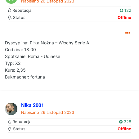
Napisano
26 Listopad 2023
Reputacja:
122
Status:
Offline
Dyscyplina: Piłka Nożna – Włochy Serie A
Godzina: 18.00
Spotkanie: Roma - Udinese
Typ: X2
Kurs: 2,35
Bukmacher: fortuna
Nika 2001
Napisano
26 Listopad 2023
Reputacja:
328
Status:
Offline