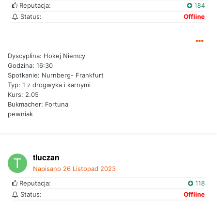
Reputacja:
184
Status:
Offline
Dyscyplina
: Hokej Niemcy
Godzina: 16:30
Spotkanie: Nurnberg- Frankfurt
Typ: 1 z drogwyka i karnymi
Kurs: 2.05
Bukmacher: Fortuna
pewniak
tluczan
Napisano
26 Listopad 2023
Reputacja:
118
Status:
Offline