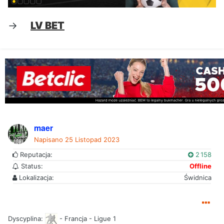
->
LV BET
maer
Napisano
25 Listopad 2023
Reputacja:
2 158
Status:
Offline
Lokalizacja:
Świdnica
Dyscyplina:
- Francja - Ligue 1