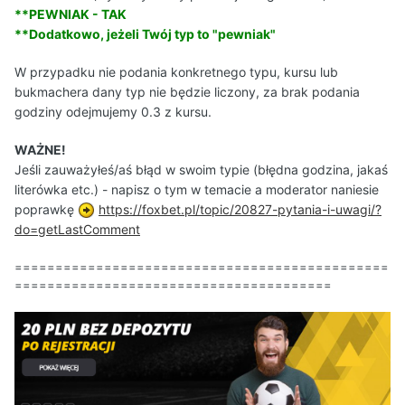
**PEWNIAK - TAK
**Dodatkowo, jeżeli Twój typ to "pewniak"
W przypadku nie podania konkretnego typu, kursu lub
bukmachera dany typ nie będzie liczony, za brak podania
godziny odejmujemy 0.3 z kursu.
WAŻNE!
Jeśli zauważyłeś/aś błąd w swoim typie (błędna godzina, jakaś
literówka etc.) - napisz o tym w temacie a moderator naniesie
poprawkę
https://foxbet.pl/topic/20827-pytania-i-uwagi/?
do=getLastComment
==============================================
=======================================