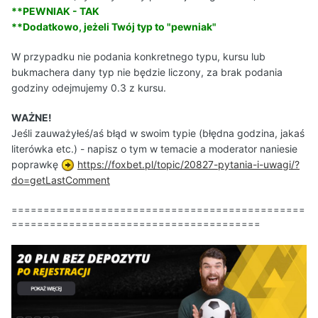
**PEWNIAK - TAK
**Dodatkowo, jeżeli Twój typ to "pewniak"
W przypadku nie podania konkretnego typu, kursu lub
bukmachera dany typ nie będzie liczony, za brak podania
godziny odejmujemy 0.3 z kursu.
WAŻNE!
Jeśli zauważyłeś/aś błąd w swoim typie (błędna godzina, jakaś
literówka etc.) - napisz o tym w temacie a moderator naniesie
poprawkę
https://foxbet.pl/topic/20827-pytania-i-uwagi/?
do=getLastComment
==============================================
=======================================