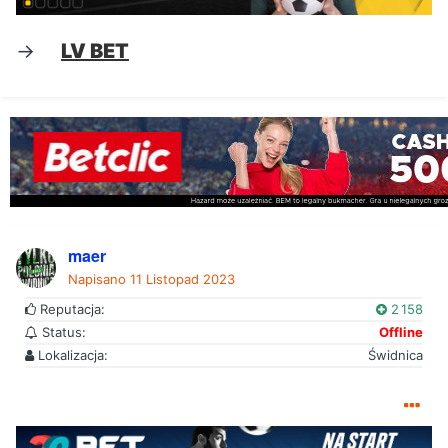
->
LV BET
maer
Napisano
11 Listopad 2023
Reputacja:
2 158
Status:
Offline
Lokalizacja:
Świdnica