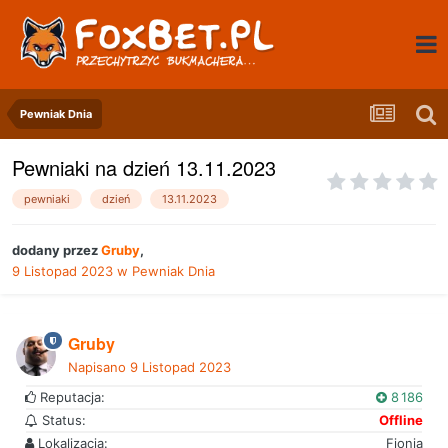
Pewniak Dnia
Pewniaki na dzień 13.11.2023
pewniaki
dzień
13.11.2023
dodany przez
Gruby
,
9 Listopad 2023
w
Pewniak Dnia
Gruby
Napisano
9 Listopad 2023
Reputacja:
8 186
Status:
Offline
Lokalizacja:
Fionia