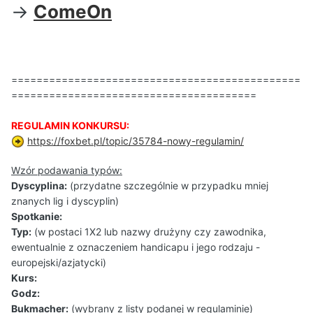
->
ComeOn
==============================================
=======================================
REGULAMIN KONKURSU:
https://foxbet.pl/topic/35784-nowy-regulamin/
Wzór podawania typów:
Dyscyplina:
(przydatne szczególnie w przypadku mniej
znanych lig i dyscyplin)
Spotkanie:
Typ:
(w postaci 1X2 lub nazwy drużyny czy zawodnika,
ewentualnie z oznaczeniem handicapu i jego rodzaju -
europejski/azjatycki)
Kurs:
Godz:
Bukmacher:
(wybrany z listy podanej w regulaminie)