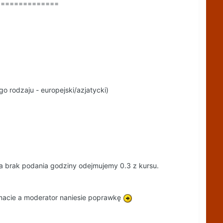
==============
 rodzaju - europejski/azjatycki)
a brak podania godziny odejmujemy 0.3 z kursu.
temacie a moderator naniesie poprawkę