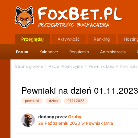
Przeglądaj
Aktywność
Ranking
Hostin
Forum
Kalendarz
Regulamin
Administracja
Strona główna
Akcje Promocyjne
Pewniak Dnia
Pewniaki 
Pewniaki na dzień 01.11.202
pewniaki
dzień
01.11.2023
dodany przez
Gruby
,
29 Październik 2023
w
Pewniak Dnia