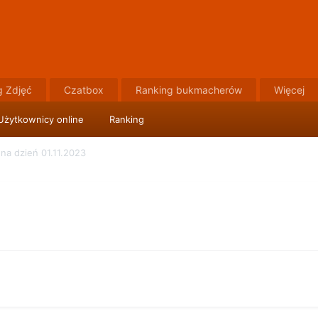
g Zdjęć
Czatbox
Ranking bukmacherów
Więcej
Użytkownicy online
Ranking
na dzień 01.11.2023
3