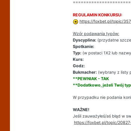
======================
REGULAMIN KONKURSU:
https://foxbet.pl/topic/3
Wzór podawania typów:
Dyscyplina:
(przydatne szczeg
Spotkanie:
Typ:
(w postaci 1X2 lub nazwy
Kurs:
Godz:
Bukmacher:
(wybrany z listy 
**PEWNIAK - TAK
**Dodatkowo, jeżeli Twój typ
W przypadku nie podania konk
WAŻNE!
Jeśli zauważyłeś/aś błąd w sw
https://foxbet.pl/topic/208