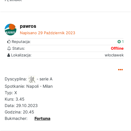
pawros
Napisano
29 Październik 2023
Reputacja:
1
Status:
Offline
Lokalizacja:
włocławek
Dyscyplina:
- serie A
Spotkanie: Napoli - Milan
Typ: X
Kurs: 3.45
Data: 29.10.2023
Godzina: 20.45
Bukmacher:
Fortuna