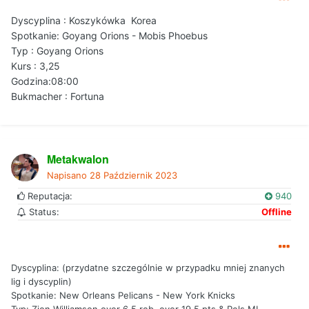
Dyscyplina : Koszykówka Korea
Spotkanie: Goyang Orions - Mobis Phoebus
Typ
: Goyang Orions
Kurs : 3,25
Godzina:08:00
Bukmacher : Fortuna
Metakwalon
Napisano
28 Październik 2023
Reputacja:
940
Status:
Offline
Dyscyplina: (przydatne szczególnie w przypadku mniej znanych
lig i dyscyplin)
Spotkanie: New Orleans Pelicans - New York Knicks