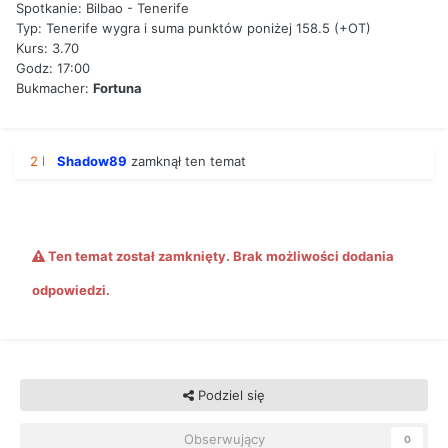
Spotkanie: Bilbao - Tenerife
Typ: Tenerife wygra i suma punktów poniżej 158.5 (+OT)
Kurs: 3.70
Godz: 17:00
Bukmacher:
Fortuna
2 l
Shadow89
zamknął ten temat
Ten temat został zamknięty. Brak możliwości dodania
odpowiedzi.
Podziel się
Obserwujący
0