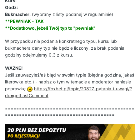
Kurs:
Godz:
Bukmacher:
(wybrany z listy podanej w regulaminie)
**PEWNIAK - TAK
**Dodatkowo, jeżeli Twój typ to "pewniak"
W przypadku nie podania konkretnego typu, kursu lub
bukmachera dany typ nie będzie liczony, za brak podania
godziny odejmujemy 0.3 z kursu.
WAŻNE!
Jeśli zauważyłeś/aś błąd w swoim typie (błędna godzina, jakaś
literówka etc.) - napisz o tym w temacie a moderator naniesie
poprawkę
https://foxbet.pl/topic/20827-pytania-i-uwagi/?
do=getLastComment
==============================================
=======================================