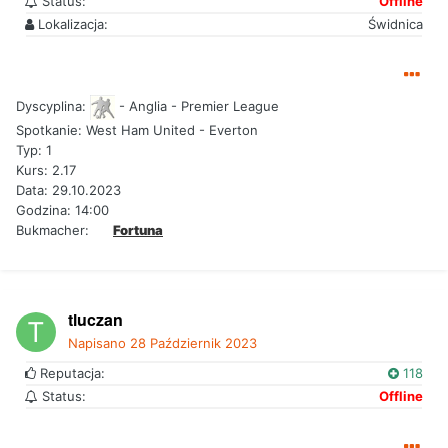
Status:
Offline
Lokalizacja:
Świdnica
Dyscyplina:
- Anglia - Premier League
Spotkanie: West Ham United - Everton
Typ: 1
Kurs: 2.17
Data: 29.10.2023
Godzina: 14:00
Bukmacher:
Fortuna
tluczan
Napisano
28 Październik 2023
Reputacja:
118
Status:
Offline