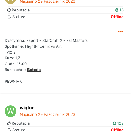
Napisano
29 Październik 2023
Reputacja:
16
Status:
Offline
Dyscyplina: Esport - StarCraft 2 - Esl Masters
Spotkanie: NightPhoenix vs Art
Typ: 2
Kurs: 1,7
Godz: 15:00
Bukmacher:
Betcris
PEWNIAK
wiqtor
Napisano
29 Październik 2023
Reputacja:
122
Status:
Offline