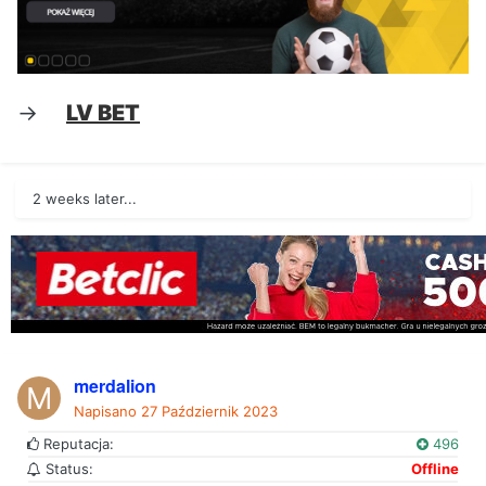
->
LV BET
2 weeks later...
merdalion
Napisano
27 Październik 2023
Reputacja:
496
Status:
Offline