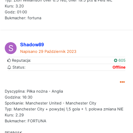
Typ: Zion Williamson over 6.5 reb, over 19.5 pts & Pels ML
Kurs: 3.20
Godz: 01:00
Bukmacher: fortuna
Shadow89
Napisano
29 Październik 2023
Reputacja:
605
Status:
Offline
Dyscyplina: Piłka nożna - Anglia
Godzina: 16:30
Spotkanie: Manchester United - Manchester City
Typ: Manchester City + powyżej 1,5 gola + 1. połowa zmiana NIE
Kurs: 2.29
Bukmacher: FORTUNA
PEWNIAK