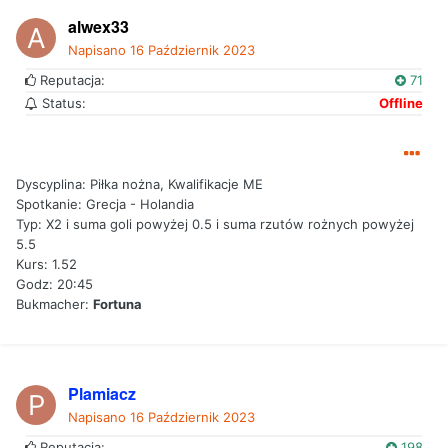
alwex33
Napisano
16 Październik 2023
Reputacja:
71
Status:
Offline
Dyscyplina: Piłka nożna, Kwalifikacje ME
Spotkanie: Grecja - Holandia
Typ: X2 i suma goli powyżej 0.5 i suma rzutów rożnych powyżej
5.5
Kurs: 1.52
Godz: 20:45
Bukmacher:
Fortuna
Plamiacz
Napisano
16 Październik 2023
Reputacja:
198