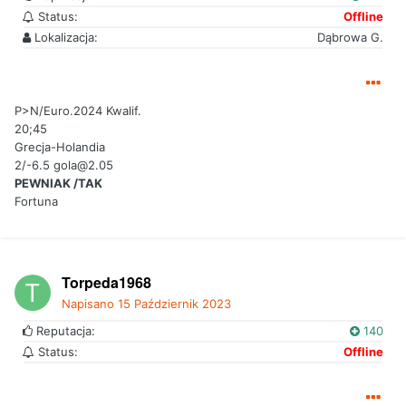
Status:
Offline
Lokalizacja:
Dąbrowa G.
P>N/Euro.2024 Kwalif.
20;45
Grecja-Holandia
2/-6.5 gola@2.05
PEWNIAK /TAK
Fortuna
Torpeda1968
Napisano
15 Październik 2023
Reputacja:
140
Status:
Offline