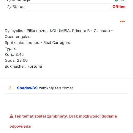
Status:
Offline
Dyscyplina: Piłka nożna, KOLUMBIA: Primera B - Clausura -
Quadrangular
Spotkanie: Leones - Real Cartagena
Typ: x
Kurs: 3.45
Godz: 23:00
Bukmacher: Fortuna
2 l
Shadow89
zamknął ten temat
Ten temat został zamknięty. Brak możliwości dodania
odpowiedzi.