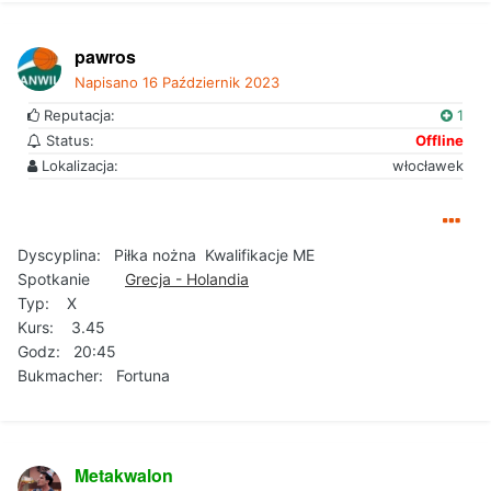
pawros
Napisano
16 Październik 2023
Reputacja:
1
Status:
Offline
Lokalizacja:
włocławek
Dyscyplina: Piłka nożna Kwalifikacje ME
Spotkanie
Grecja - Holandia
Typ: X
Kurs: 3.45
Godz: 20:45
Bukmacher: Fortuna
Metakwalon