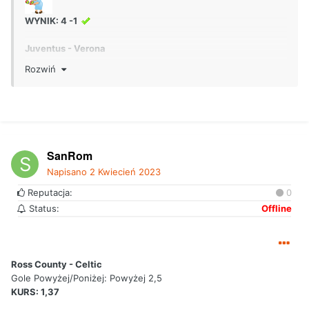
WYNIK: 4 -1
Juventus - Verona
Wynik meczu (z wyłączeniem dogrywki): Juventus
Rozwiń
WYNIK - 1 - 0
Elche - Barcelona
Wynik meczu (z wyłączeniem dogrywki): Barcelona kurs:
1,35
SanRom
WYNIK; 0 - 4
Napisano
2 Kwiecień 2023
Bayern Monachium - Dortmund
Reputacja:
0
Gole Powyżej/Poniżej: Powyżej 2,5 Kurs: 1,37
Status:
Offline
WYNIK: 4 - 2
Betclic
Ross County - Celtic
Gole Powyżej/Poniżej: Powyżej 2,5
KURS: 1,37