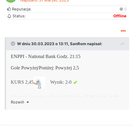
Napisano
31 Marzec 2023
Reputacja:
0
Status:
Offline
W dniu 30.03.2023 o 13:11,
SanRom
napisał:
ENPPI - National Bank Godz. 21:15
Gole Powyżej/Poniżej: Powyżej 2,5
KURS 2,45
Wynik: 2-0
Libertad Asuncion - General Caballero JLM Godz. 1:00
Rozwiń
Wynik meczu (z wyłączeniem dogrywki): Libertad
Asuncion
KURS 1,34
WYNIK : 1 - 0