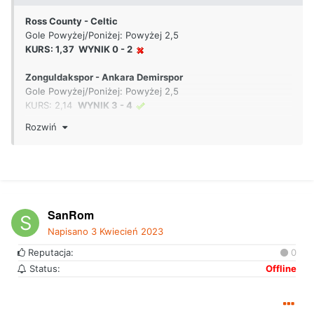
Ross County - Celtic
Gole Powyżej/Poniżej: Powyżej 2,5
KURS: 1,37 WYNIK 0 - 2
Zonguldakspor - Ankara Demirspor
Gole Powyżej/Poniżej: Powyżej 2,5
KURS: 2,14
WYNIK 3 - 4
Rozwiń
Napoli - AC Milan
Wynik meczu (z wyłączeniem dogrywki): Napoli
KURS: 2,03
WYNIK 0 - 4
Betclic
SanRom
Napisano
3 Kwiecień 2023
Reputacja:
0
Status:
Offline