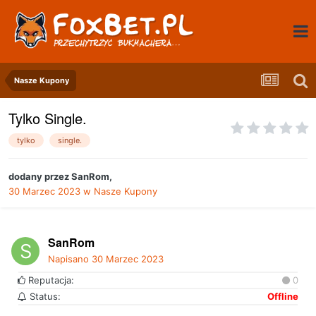
Nasze Kupony
Tylko Single.
tylko
single.
dodany przez
SanRom
,
30 Marzec 2023
w
Nasze Kupony
SanRom
Napisano
30 Marzec 2023
Reputacja:
0
Status:
Offline