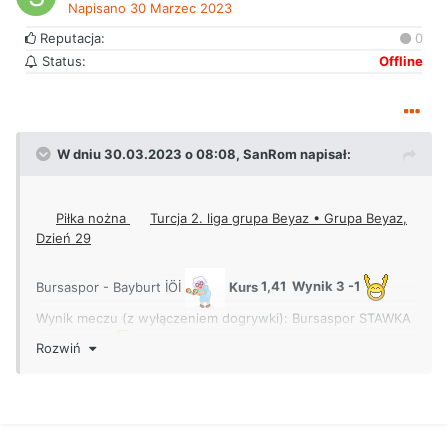
Napisano
30 Marzec 2023
Reputacja:
0
Status:
Offline
W dniu 30.03.2023 o 08:08,
SanRom
napisał:
Piłka nożna
Turcja 2. liga grupa Beyaz • Grupa Beyaz,
Dzień 29
Bursaspor - Bayburt İÖİ
Kurs
1,41 Wynik 3 -1
Wynik meczu (z wyłączeniem dogrywki):
Bursaspor STAWKA
10/10 CDN.
Rozwiń
#Betclic