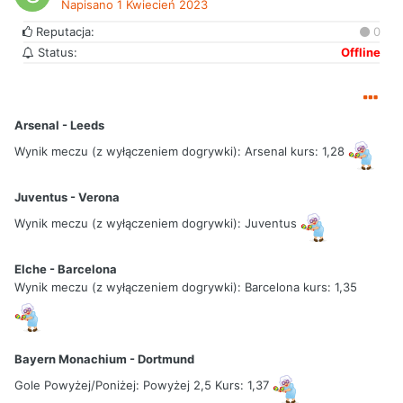
Napisano
1 Kwiecień 2023
Reputacja:
0
Gole Powyżej/Poniżej: Powyżej 2,5
Status:
Offline
KURS :1,64 WYNIK : 0 - 3
Arsenal - Leeds
Wynik meczu (z wyłączeniem dogrywki): Arsenal kurs: 1,28
Juventus - Verona
Wynik meczu (z wyłączeniem dogrywki): Juventus
Elche - Barcelona
Wynik meczu (z wyłączeniem dogrywki): Barcelona kurs: 1,35
Bayern Monachium - Dortmund
Gole Powyżej/Poniżej: Powyżej 2,5 Kurs: 1,37