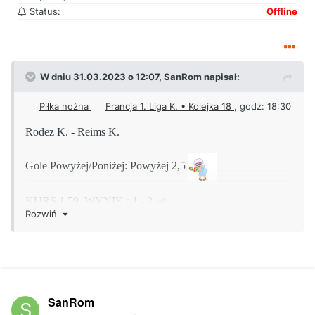
Status:
Offline
W dniu 31.03.2023 o 12:07,
SanRom
napisał:
Piłka nożna
Francja 1. Liga K. • Kolejka 18
, godż: 18:30
Rodez K. - Reims K.
Gole Powyżej/Poniżej: Powyżej 2,5
KURS 1,59 WYNIK : 1 - 2
Rozwiń
Piłka nożna
Niemcy 3. Liga • Kolejka 30
godż. 19:00
SanRom
Bayreuth - Meppen