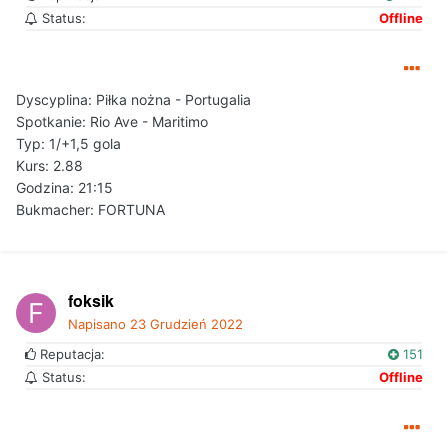
Status:
Offline
Dyscyplina:
Piłka nożna
- Portugalia
Spotkanie: Rio Ave - Maritimo
Typ: 1/+1,5 gola
Kurs: 2.88
Godzina: 21:15
Bukmacher: FORTUNA
foksik
Napisano
23 Grudzień 2022
Reputacja:
151
Status:
Offline