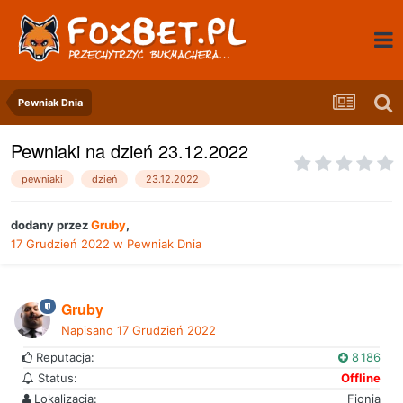
Pewniak Dnia
Pewniaki na dzień 23.12.2022
pewniaki
dzień
23.12.2022
dodany przez
Gruby
,
17 Grudzień 2022
w
Pewniak Dnia
Gruby
Napisano
17 Grudzień 2022
Reputacja:
8 186
Status:
Offline
Lokalizacja:
Fionia