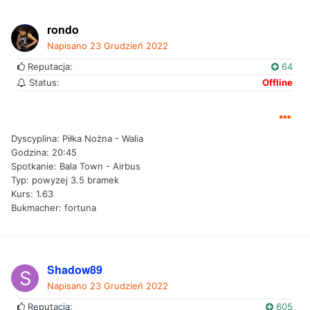
rondo
Napisano
23 Grudzień 2022
Reputacja:
64
Status:
Offline
Dyscyplina: Piłka Nożna - Walia
Godzina: 20:45
Spotkanie: Bala Town - Airbus
Typ: powyzej 3.5 bramek
Kurs: 1.63
Bukmacher: fortuna
Shadow89
Napisano
23 Grudzień 2022
Reputacja:
605