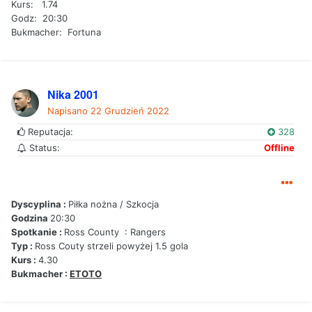
Kurs: 1.74
Godz: 20:30
Bukmacher: Fortuna
Nika 2001
Napisano
22 Grudzień 2022
Reputacja:
328
Status:
Offline
Dyscyplina :
Piłka nożna / Szkocja
Godzina
20:30
Spotkanie :
Ross County : Rangers
Typ :
Ross Couty strzeli powyżej 1.5 gola
Kurs :
4.30
Bukmacher :
ETOTO