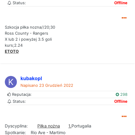
Status:
Offline
Szkocja piłka nozna//20;30
Ross County - Rangers
X lub 2 i powyżej 3.5 goli
kurs;2.24
ETOTO
kubakopl
Napisano
23 Grudzień 2022
Reputacja:
298
Status:
Offline
Dyscyplina:
Piłka nożna
1.
Portugalia
Spotkanie:
Rio Ave - Martimo