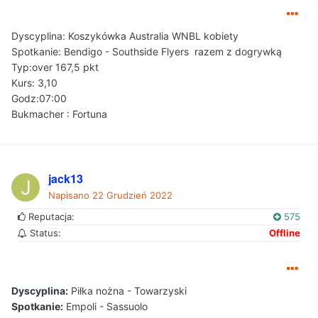
Dyscyplina: Koszykówka Australia WNBL kobiety
Spotkanie: Bendigo - Southside Flyers razem z dogrywką
Typ:over 167,5 pkt
Kurs: 3,10
Godz:07:00
Bukmacher : Fortuna
jack13
Napisano
22 Grudzień 2022
Reputacja:
575
Status:
Offline
Dyscyplina:
Piłka nożna - Towarzyski
Spotkanie:
Empoli - Sassuolo