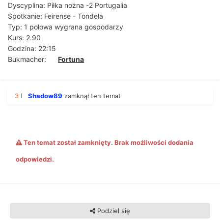
Dyscyplina:
Piłka nożna
-2 Portugalia
Spotkanie: Feirense - Tondela
Typ: 1 połowa wygrana gospodarzy
Kurs: 2.90
Godzina: 22:15
Bukmacher:
Fortuna
3 l
Shadow89
zamknął ten temat
Ten temat został zamknięty. Brak możliwości dodania
odpowiedzi.
Podziel się