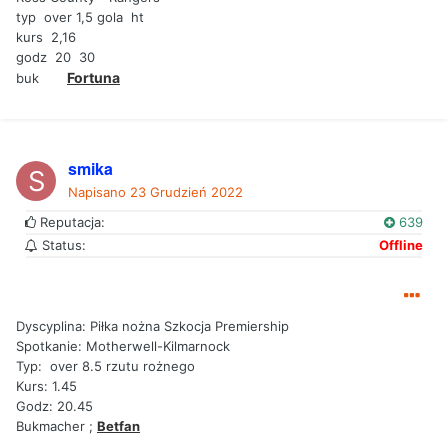
typ over 1,5 gola ht
kurs 2,16
godz 20 30
Fortuna
buk
smika
Napisano
23 Grudzień 2022
Reputacja:
639
Status:
Offline
Dyscyplina: Piłka nożna Szkocja Premiership
Spotkanie: Motherwell-Kilmarnock
Typ: over 8.5 rzutu rożnego
Kurs: 1.45
Godz: 20.45
Bukmacher ;
Betfan