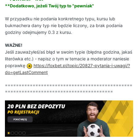
**Dodatkowo, jeżeli Twój typ to "pewniak"
W przypadku nie podania konkretnego typu, kursu lub
bukmachera dany typ nie będzie liczony, za brak podania
godziny odejmujemy 0.3 z kursu.
WAŻNE!
Jeśli zauważyłeś/aś błąd w swoim typie (błędna godzina, jakaś
literówka etc.) - napisz o tym w temacie a moderator naniesie
poprawkę
https://foxbet.pl/topic/20827-pytania-i-uwagi/?
do=getLastComment
==============================================
=======================================