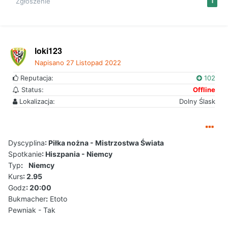
Zgłoszenie
1
loki123
Napisano
27 Listopad 2022
Reputacja:
102
Status:
Offline
Lokalizacja:
Dolny Ślask
Dyscyplina
:
Piłka nożna - Mistrzostwa Świata
Spotkanie
: Hiszpania - Niemcy
Typ
:
Niemcy
Kurs
:
2.95
Godz
:
20:00
Bukmacher
:
Etoto
Pewniak - Tak