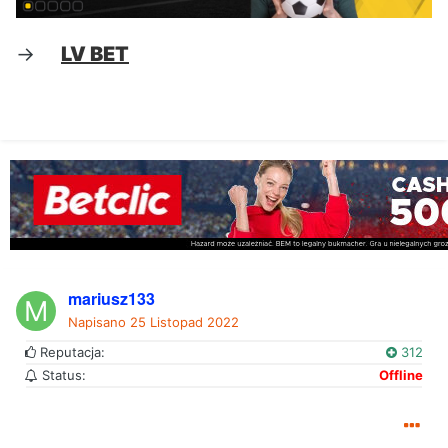
->
LV BET
mariusz133
Napisano
25 Listopad 2022
Reputacja:
312
Status:
Offline