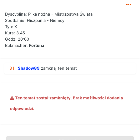
Dyscyplina: Piłka nożna - Mistrzostwa Świata
Spotkanie: Hiszpania - Niemcy
Typ: X
Kurs: 3.45
Godz: 20:00
Bukmacher:
Fortuna
3 l
Shadow89
zamknął ten temat
Ten temat został zamknięty. Brak możliwości dodania
odpowiedzi.