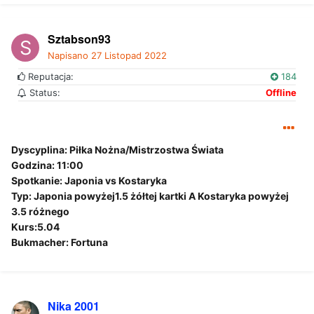
Sztabson93
Napisano
27 Listopad 2022
Reputacja:
184
Status:
Offline
Dyscyplina:
Piłka Nożna
/Mistrzostwa Świata
Godzina: 11:00
Spotkanie:
Japonia
vs Kostaryka
Typ: Japonia powyżej1.5 żółtej kartki A Kostaryka powyżej
3.5 różnego
Kurs:5.04
Bukmacher: Fortuna
Nika 2001