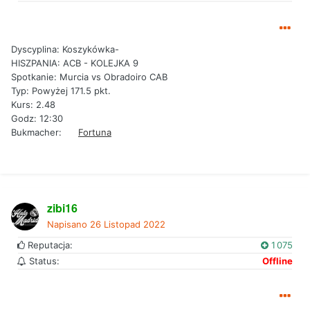
Dyscyplina: Koszykówka-
HISZPANIA: ACB - KOLEJKA 9
Spotkanie: Murcia vs Obradoiro CAB
Typ: Powyżej 171.5 pkt.
Kurs: 2.48
Godz: 12:30
Bukmacher:
Fortuna
zibi16
Napisano
26 Listopad 2022
Reputacja:
1 075
Status:
Offline