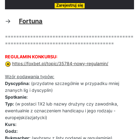
->
Fortuna
==============================================
=======================================
REGULAMIN KONKURSU:
https://foxbet.pl/topic/35784-nowy-regulamin/
Wzór podawania typów:
Dyscyplina:
(przydatne szczególnie w przypadku mniej
znanych lig i dyscyplin)
Spotkanie:
Typ:
(w postaci 1X2 lub nazwy drużyny czy zawodnika,
ewentualnie z oznaczeniem handicapu i jego rodzaju -
europejski/azjatycki)
Kurs:
Godz:
Bukmacher:
(wybrany z listy podanej w regulaminie)