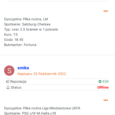
Dyscyplina: Piłka nożna, LM
Spotkanie: Salzburg-Chelsea
Typ: over 2.5 bramek w 1 polowie
Kurs: 7.5
Godz: 18 45
Bukmacher: Fortuna
smika
Napisano
25 Październik 2022
Reputacja:
639
Status:
Offline
Dyscyplina: Piłka nożna Liga Młodzieżowa UEFA
Spotkanie: PSG u19-M.Haifa u19