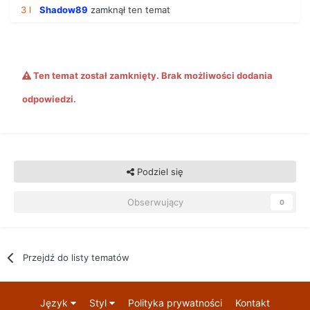
3 l
Shadow89
zamknął ten temat
Ten temat został zamknięty. Brak możliwości dodania
odpowiedzi.
Podziel się
Obserwujący
0
Przejdź do listy tematów
Język
Styl
Polityka prywatności
Kontakt