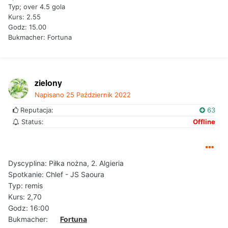
Typ; over 4.5 gola
Kurs: 2.55
Godz: 15.00
Bukmacher: Fortuna
zielony
Napisano
25 Październik 2022
Reputacja:
63
Status:
Offline
Dyscyplina
: Piłka nożna, 2. Algieria
Spotkanie: Chlef - JS Saoura
Typ: remis
Kurs: 2,70
Godz: 16:00
Bukmacher:
Fortuna