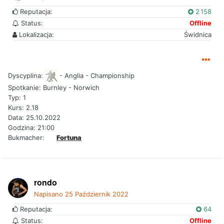
Reputacja:
2 158
Status:
Offline
Lokalizacja:
Świdnica
Dyscyplina:
- Anglia - Championship
Spotkanie: Burnley - Norwich
Typ: 1
Kurs: 2.18
Data: 25.10.2022
Godzina: 21:00
Bukmacher:
Fortuna
rondo
Napisano
25 Październik 2022
Reputacja:
64
Status:
Offline