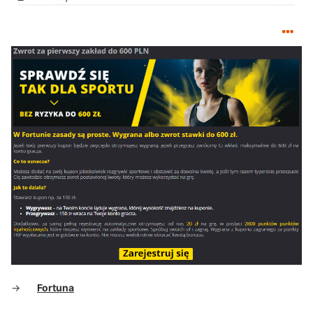
->
Fortuna