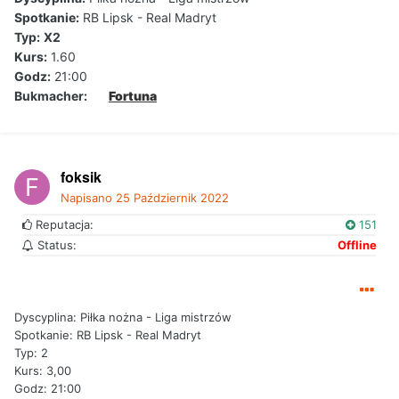
Spotkanie:
RB Lipsk - Real Madryt
Typ:
X2
Kurs:
1.60
Godz:
21:00
Bukmacher:
Fortuna
foksik
Napisano
25 Październik 2022
Reputacja:
151
Status:
Offline
Dyscyplina: Piłka nożna - Liga mistrzów
Spotkanie: RB Lipsk - Real Madryt
Typ: 2
Kurs: 3,00
Godz: 21:00