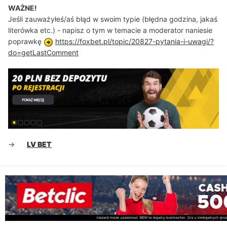
WAŻNE!
Jeśli zauważyłeś/aś błąd w swoim typie (błędna godzina, jakaś
literówka etc.) - napisz o tym w temacie a moderator naniesie
poprawkę
https://foxbet.pl/topic/20827-pytania-i-uwagi/?
do=getLastComment
->
LV BET