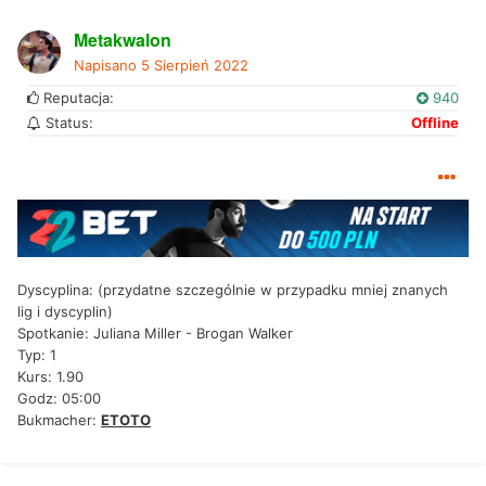
Metakwalon
Napisano
5 Sierpień 2022
Reputacja:
940
Status:
Offline
Dyscyplina: (przydatne szczególnie w przypadku mniej znanych
lig i dyscyplin)
Spotkanie: Juliana Miller - Brogan Walker
Typ: 1
Kurs: 1.90
Godz: 05:00
Bukmacher:
ETOTO