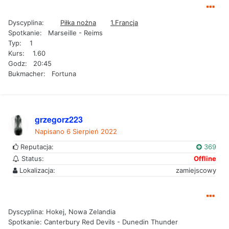
Dyscyplina:
Piłka nożna
1.Francja
Spotkanie: Marseille - Reims
Typ: 1
Kurs: 1.60
Godz: 20:45
Bukmacher: Fortuna
grzegorz223
Napisano
6 Sierpień 2022
Reputacja:
369
Status:
Offline
Lokalizacja:
zamiejscowy
Dyscyplina: Hokej, Nowa Zelandia
Spotkanie: Canterbury Red Devils - Dunedin Thunder