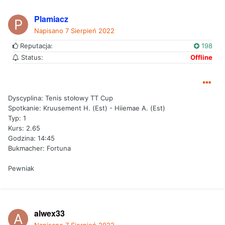
Plamiacz
Napisano
7 Sierpień 2022
Reputacja:
198
Status:
Offline
Dyscyplina: Tenis stołowy TT Cup
Spotkanie: Kruusement H. (Est) - Hiiemae A. (Est)
Typ: 1
Kurs: 2.65
Godzina: 14:45
Bukmacher: Fortuna
Pewniak
alwex33
Napisano
7 Sierpień 2022