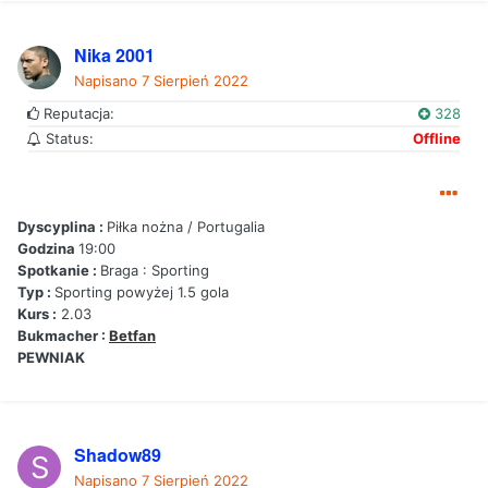
Nika 2001
Napisano
7 Sierpień 2022
Reputacja:
328
Status:
Offline
Dyscyplina :
Piłka nożna / Portugalia
Godzina
19:00
Spotkanie :
Braga : Sporting
Typ :
Sporting powyżej 1.5 gola
Kurs :
2.03
Bukmacher :
Betfan
PEWNIAK
Shadow89
Napisano
7 Sierpień 2022