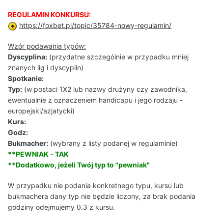
REGULAMIN KONKURSU:
https://foxbet.pl/topic/35784-nowy-regulamin/
Wzór podawania typów:
Dyscyplina:
(przydatne szczególnie w przypadku mniej
znanych lig i dyscyplin)
Spotkanie:
Typ:
(w postaci 1X2 lub nazwy drużyny czy zawodnika,
ewentualnie z oznaczeniem handicapu i jego rodzaju -
europejski/azjatycki)
Kurs:
Godz:
Bukmacher:
(wybrany z listy podanej w regulaminie)
**PEWNIAK - TAK
**Dodatkowo, jeżeli Twój typ to "pewniak"
W przypadku nie podania konkretnego typu, kursu lub
bukmachera dany typ nie będzie liczony, za brak podania
godziny odejmujemy 0.3 z kursu.