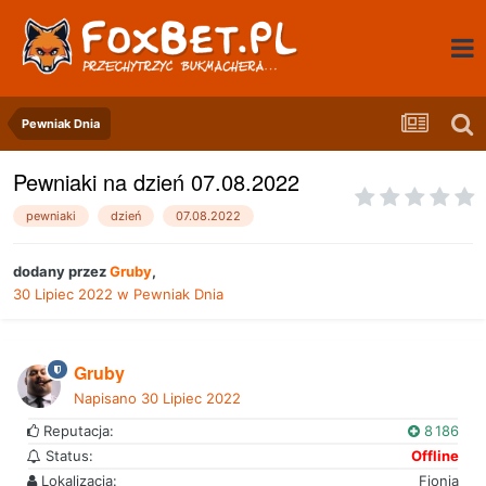
Pewniak Dnia
Pewniaki na dzień 07.08.2022
pewniaki
dzień
07.08.2022
dodany przez
Gruby
,
30 Lipiec 2022
w
Pewniak Dnia
Gruby
Napisano
30 Lipiec 2022
Reputacja:
8 186
Status:
Offline
Lokalizacja:
Fionia