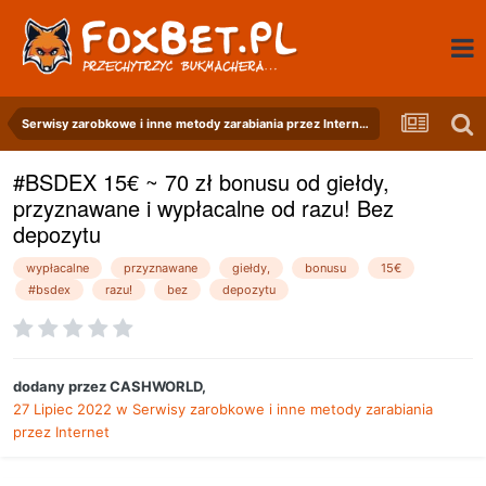
Serwisy zarobkowe i inne metody zarabiania przez Internet
#BSDEX 15€ ~ 70 zł bonusu od giełdy,
przyznawane i wypłacalne od razu! Bez
depozytu
wypłacalne
przyznawane
giełdy,
bonusu
15€
#bsdex
razu!
bez
depozytu
dodany przez
CASHWORLD
,
27 Lipiec 2022
w
Serwisy zarobkowe i inne metody zarabiania
przez Internet