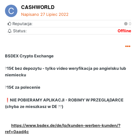
CASHWORLD
Napisano
27 Lipiec 2022
Reputacja:
0
Status:
Offline
BSDEX Crypto Exchange
15€ bez depozytu - tylko video weryfikacja po angielsku lub
?
niemiecku
15€ za polecenie
?
️NIE POBIERAMY APLIKACJI - ROBIMY W PRZEGLĄDARCE
❗
(chyba ze mieszkasz w DE
)
??
https://www.bsdex.de/de/lp/kunden-werben-kunden/?
ref=0aad4c