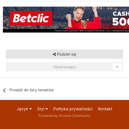
Podziel się
Obserwujący
0
Przejdź do listy tematów
Język
Styl
Polityka prywatności
Kontakt
Powered by Invision Community