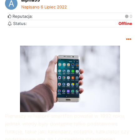
Napisano
6 Lipiec 2022
Reputacja:
0
Status:
Offline
Pierwszy w historii smartfon powstał w 1992 roku,
jednak wtedy były dostępne tylko podstawowe
funkcje, takie jak: kalendarz, notatnik, kalkulator czy
podstawowe gry, no i oczywiście dzwonienie i