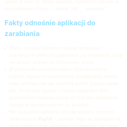
opinie w sieci nt. danej aplikacji, wystarczy wpisać w
wyszukiwarce frazę „... opinie” lub „... opinions”.
Fakty odnośnie aplikacji do
zarabiania
Warto zawsze dokładnie czytać polecenia i
instrukcje w płatnych zadaniach czy ankietach, żeby
nie stracić szansy na otrzymanie premii.
W przypadku płatnych ankiet złota porada to
częste, regularne sprawdzanie dostępności ankiet,
żeby ominęło nas jak najmniej ankiet (często bywa
tak, że bardzo szybko zostaje osiągnięty limit
uczestników badania, przez co tracimy możliwość
zdobycia wynagrodzenia za ankietę).
Nie wszystkie aplikacje oferują wypłaty na konto
bankowe lub
PayPal
– zamiast tego są dostępne np.
kody rabatowe do sklepów czy nagrody rzeczowe.