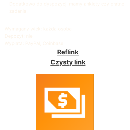
Dodatkowo do dyspozycji mamy ankiety czy płatne
zadania.
Wymagany wiek: każda osoba
Depozyt: nie
Wypłata: PayPal, Coinbase
Reflink
Czysty link