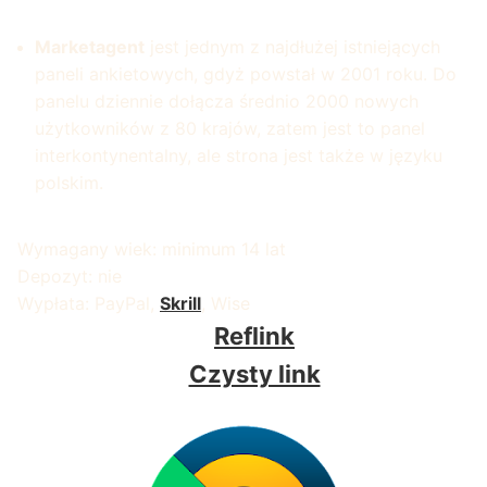
Marketagent
jest jednym z najdłużej istniejących
paneli ankietowych, gdyż powstał w 2001 roku. Do
panelu dziennie dołącza średnio 2000 nowych
użytkowników z 80 krajów, zatem jest to panel
interkontynentalny, ale strona jest także w języku
polskim.
Wymagany wiek: minimum 14 lat
Depozyt: nie
Wypłata: PayPal,
Skrill
, Wise
Reflink
Czysty link