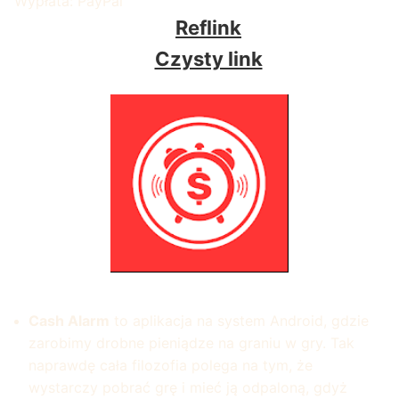
Wypłata: PayPal
Reflink
Czysty link
Cash Alarm
to aplikacja na system Android, gdzie
zarobimy drobne pieniądze na graniu w gry. Tak
naprawdę cała filozofia polega na tym, że
wystarczy pobrać grę i mieć ją odpaloną, gdyż