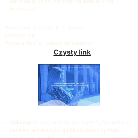
jest trzecią co do wielkości na świecie firmą
badawczą.
Wymagany wiek: od 16 lat wzwyż
Depozyt: nie
Wypłata: PayPal, kupony do sklepów
Czysty link
Opinie.pl
to kolejna apka, która jest ogólnopolskim
panelem ankietowym, gdzie użytkownicy mają
możliwość wypełniania ankiet za nagrody pieniężne