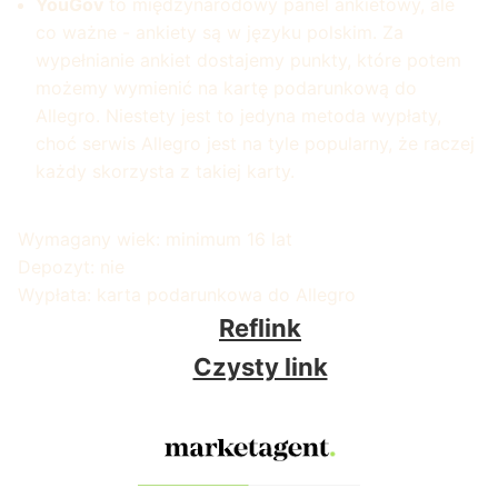
YouGov
to międzynarodowy panel ankietowy, ale
co ważne - ankiety są w języku polskim. Za
wypełnianie ankiet dostajemy punkty, które potem
możemy wymienić na kartę podarunkową do
Allegro. Niestety jest to jedyna metoda wypłaty,
choć serwis Allegro jest na tyle popularny, że raczej
każdy skorzysta z takiej karty.
Wymagany wiek: minimum 16 lat
Depozyt: nie
Wypłata: karta podarunkowa do Allegro
Reflink
Czysty link