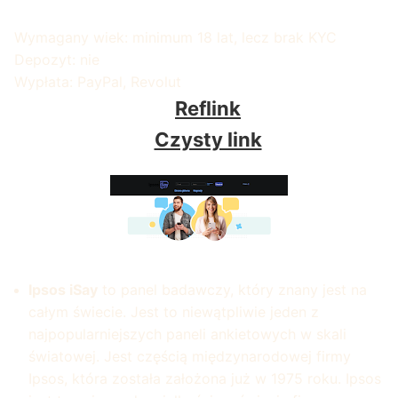
Wymagany wiek: minimum 18 lat, lecz brak KYC
Depozyt: nie
Wypłata: PayPal, Revolut
Reflink
Czysty link
Ipsos iSay
to panel badawczy, który znany jest na
całym świecie. Jest to niewątpliwie jeden z
najpopularniejszych paneli ankietowych w skali
światowej. Jest częścią międzynarodowej firmy
Ipsos, która została założona już w 1975 roku. Ipsos