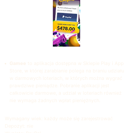
Gamee
to aplikacja dostępna w Sklepie Play i App
Store, w której zarabianie polega na braniu udziału
w darmowych loteriach, w których można wygrać
prawdziwe pieniądze. Pobranie aplikacji jest
całkowicie darmowe, a udział w loteriach również
nie wymaga żadnych wpłat pieniężnych.
Wymagany wiek: każdy może się zarejestrować
Depozyt: nie