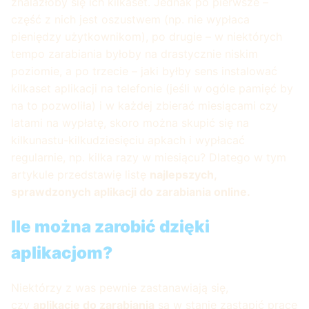
znalazłoby się ich kilkaset. Jednak po pierwsze –
część z nich jest oszustwem (np. nie wypłaca
pieniędzy użytkownikom), po drugie – w niektórych
tempo zarabiania byłoby na drastycznie niskim
poziomie, a po trzecie – jaki byłby sens instalować
kilkaset aplikacji na telefonie (jeśli w ogóle pamięć by
na to pozwoliła) i w każdej zbierać miesiącami czy
latami na wypłatę, skoro można skupić się na
kilkunastu-kilkudziesięciu apkach i wypłacać
regularnie, np. kilka razy w miesiącu? Dlatego w tym
artykule przedstawię listę
najlepszych,
sprawdzonych aplikacji do zarabiania online.
Ile można zarobić dzięki
aplikacjom?
Niektórzy z was pewnie zastanawiają się,
czy
aplikacje do zarabiania
są w stanie zastąpić pracę