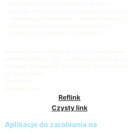
zarabiamy na czasie spędzonym w grze. Na
początku zaznaczę, że dzięki tej aplikacji na pewno
nie staniemy się bogaci, jest to jedynie możliwość
dorobienia sobie od kilku do kilkudziesięciu zł
miesięcznie w zależności od aktywności.
Wymagany wiek: minimum 18 lat, jest automatyczna
weryfikacja twarzą, choć, co ciekawe, przejdzie ją też
większość osób poniżej 18 roku życia, bo takie opinie
też przeczytałem
Depozyt: nie
Wypłata: PayPal
Reflink
Czysty link
Aplikacje do zarabiania na