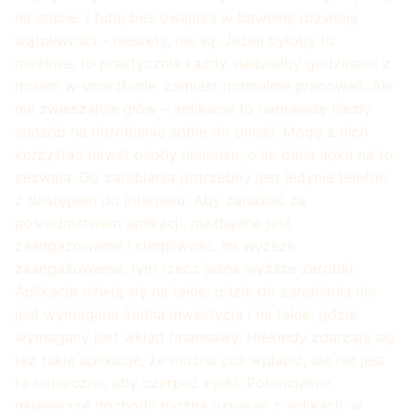
na etacie. I tutaj bez owijania w bawełnę rozwieję
wątpliwości – niestety, nie są. Jeżeli byłoby to
możliwe, to praktycznie każdy siedziałby godzinami z
nosem w smartfonie, zamiast normalnie pracować. Ale
nie zwieszajcie głów – aplikacje to naprawdę niezły
sposób na dorobienie sobie do pensji. Mogą z nich
korzystać nawet osoby nieletnie, o ile dana apka na to
zezwala. Do zarabiania potrzebny jest jedynie telefon
z dostępem do internetu. Aby zarabiać za
pośrednictwem aplikacji, niezbędne jest
zaangażowanie i cierpliwość. Im wyższe
zaangażowanie, tym rzecz jasna wyższe zarobki.
Aplikacje dzielą się na takie, gdzie do zarabiania nie
jest wymagana żadna inwestycja i na takie, gdzie
wymagany jest wkład finansowy. Niekiedy zdarzają się
też takie aplikacje, że można coś wpłacić, ale nie jest
to konieczne, aby czerpać zyski. Potencjalnie
największe dochody można uzyskać z aplikacji, w