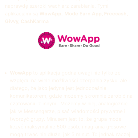
naprawdę szeroki wachlarz zarabiania. Tymi
aplikacjami są
WowApp,
Mode Earn App, Freecash,
Givvy, CashKarma
WowApp
to aplikacja godna uwagi nie tylko ze
względu na wiele możliwości czerpania zysku, ale i
dlatego, że jako jedyna jest jednocześnie
komunikatorem, gdzie możemy skromnie zarobić na
czatowaniu z innymi. Możemy w niej, analogicznie
jak w Messengerze, pisać wiadomości prywatne i
tworzyć grupy. Minusem jest to, że grupa może
liczyć maksymalnie 500 osób, i nagrania głosowe
mogą trwać nie dłużej jak 5 minut. To jednak raczej