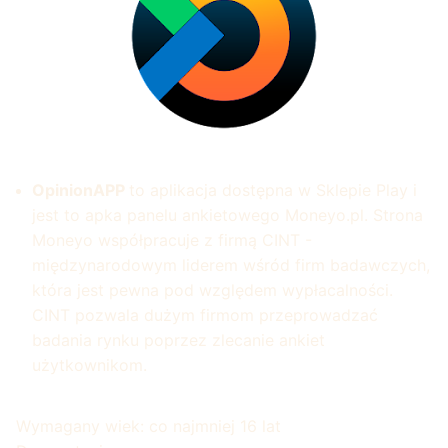
OpinionAPP
to aplikacja dostępna w Sklepie Play i
jest to apka panelu ankietowego Moneyo.pl.
Strona
Moneyo współpracuje z firmą CINT -
międzynarodowym liderem wśród firm badawczych,
która jest pewna pod względem wypłacalności.
CINT pozwala dużym firmom przeprowadzać
badania rynku poprzez zlecanie ankiet
użytkownikom.
Wymagany wiek: co najmniej 16 lat