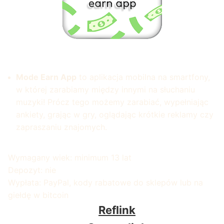
Mode Earn App
to aplikacja mobilna na smartfony,
w której zarabiamy między innymi na słuchaniu
muzyki! Prócz tego możemy zarabiać, wypełniając
ankiety, grając w gry, oglądając krótkie reklamy czy
zapraszaniu znajomych.
Wymagany wiek: minimum 13 lat
Depozyt: nie
Wypłata: PayPal, kody rabatowe do sklepów lub na
giełdę w bitcoin
Reflink