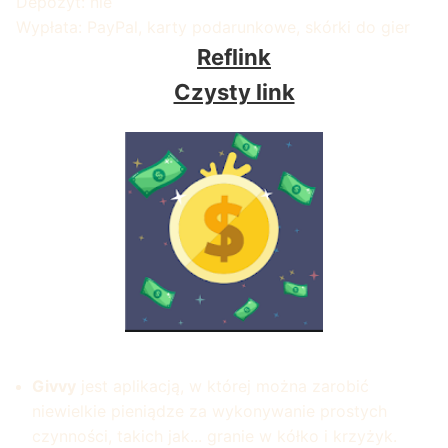
Depozyt: nie
Wypłata: PayPal, karty podarunkowe, skórki do gier
Reflink
Czysty link
Givvy
jest aplikacją, w której można zarobić
niewielkie pieniądze za wykonywanie prostych
czynności, takich jak... granie w kółko i krzyżyk.