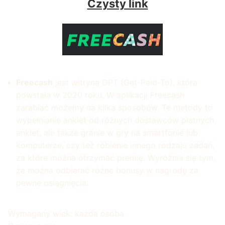
Czysty link
Freecash
jest witryną GPT (Get-Paid-To), która
powstała w 2020 roku. W aplikacji Freecash
zarabiać możemy na kilka sposobów. Te metody to
wypełnianie ankiet od różnych dostawców płatnych
ankiet, ale także granie w gry na smartfonie lub
komputerze, czy też robienie innego rodzaju zadań,
za które można otrzymać premię. Wyróżnia się tym,
że można odbierać różne bonusy w nagrodę za
pewne osiągnięcia.
Wymagany wiek: każda osoba