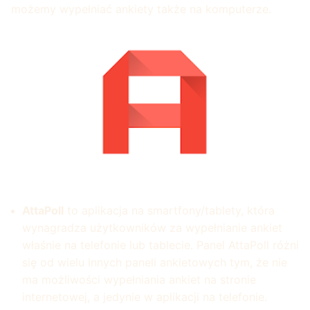
możemy wypełniać ankiety także na komputerze.
AttaPoll
to aplikacja na smartfony/tablety, która
wynagradza użytkowników za wypełnianie ankiet
właśnie na telefonie lub tablecie. Panel AttaPoll różni
się od wielu innych paneli ankietowych tym, że nie
ma możliwości wypełniania ankiet na stronie
internetowej, a jedynie w aplikacji na telefonie.