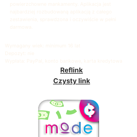
powierzchowne mankamenty. Aplikacja jest
najbardziej rozbudowaną aplikacją z całego
zestawienia, sprawdzona i oczywiście w pełni
darmowa.
Wymagany wiek: minimum 16 lat
Depozyt: nie
Wypłata: PayPal, konto bankowe, karta kredytowa
Reflink
Czysty link