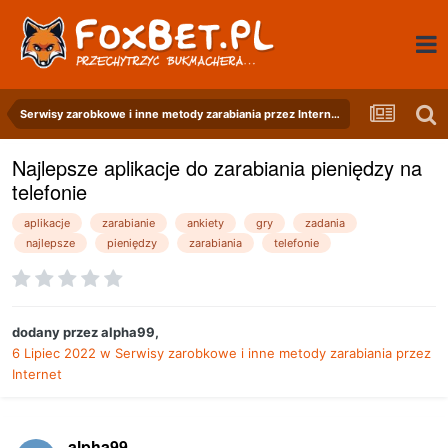
Serwisy zarobkowe i inne metody zarabiania przez Internet
Najlepsze aplikacje do zarabiania pieniędzy na
telefonie
aplikacje
zarabianie
ankiety
gry
zadania
najlepsze
pieniędzy
zarabiania
telefonie
dodany przez
alpha99
,
6 Lipiec 2022
w
Serwisy zarobkowe i inne metody zarabiania przez
Internet
alpha99