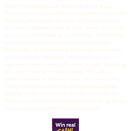
firmami i umożliwiają zarabianie na graniu w gry.
Polega to na tym, że klikamy w specjalny, unikalny link
śledzący, prowadzący do danej gry. Często jest tak,
że musimy najpierw podać swojego maila, na którego
ma przyjść e-mail właśnie z tym linkiem. Po kliknięciu
w ten link powinniśmy zostać przekierowani do
Sklepu Play lub App Store, w zależności od systemu,
jaki kto posiada. Następnie instalujemy ową grę i
będziemy musieli zazwyczaj ukończyć jakiś poziom w
grze, aby otrzymać wynagrodzenie. Wszystko jest
zawsze opisane w instrukcji danej oferty. Nierzadko
mamy też wyznaczony czas na wykonanie takiego
zadania, może to być 14 dni, a może to być 30 dni.
Bywają gry o wysokim stopniu trudności, ale są też te
o stosunkowo niewielkim stopniu trudności.