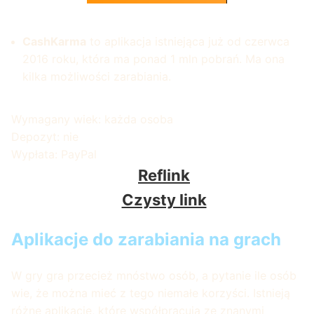
CashKarma
to aplikacja istniejąca już od czerwca
2016 roku, która ma ponad 1 mln pobrań. Ma ona
kilka możliwości zarabiania.
Wymagany wiek: każda osoba
Depozyt: nie
Wypłata: PayPal
Reflink
Czysty link
Aplikacje do zarabiania na grach
W gry gra przecież mnóstwo osób, a pytanie ile osób
wie, że można mieć z tego niemałe korzyści. Istnieją
różne aplikacje, które współpracują ze znanymi