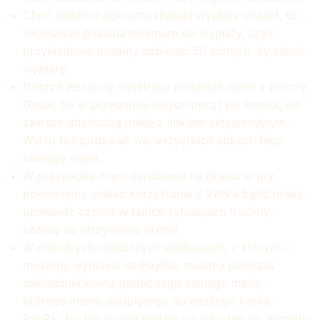
Choć niektóre apki umożliwiają wypłaty instant, to
większość posiada minimum do wypłaty, czyli
przykładowo musimy uzbierać 50 złotych, by zlecić
wypłatę.
Dobrze jest przy rejestracji podawać maila z poczty
Gmail, bo w przypadku innych poczt jak Interia, nie
zawsze dochodzą maile z linkiem aktywacyjnym.
Warto też podawać we wszystkich apkach tego
samego maila.
W przypadku chęci zarabiania na graniu w gry
powinniśmy unikać korzystania z VPN'a bądź proxy,
ponieważ często w takich sytuacjach tracimy
szansę na otrzymanie premii.
W niektórych, nielicznych aplikacjach, z których
możemy wypłacić na PayPal, musimy podczas
zakładania konta podać tego samego maila,
którego mamy podpiętego do naszego konta
PayPal, bo ten e-mail będzie już jako ten do wypłaty