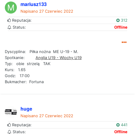
mariusz133
Napisano
27 Czerwiec 2022
Reputacja:
312
Status:
Offline
Dyscyplina: Piłka nożna ME U-19 - M.
Spotkanie:
Anglia U19 - Wlochy U19
Typ: obie strzelą TAK
Kurs: 1.65
Godz: 17:00
Bukmacher: Fortuna
huge
Napisano
27 Czerwiec 2022
Reputacja:
441
Status:
Offline