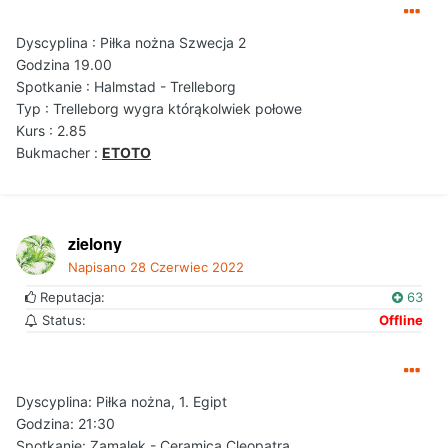
Dyscyplina : Piłka nożna Szwecja 2
Godzina 19.00
Spotkanie : Halmstad - Trelleborg
Typ : Trelleborg wygra którąkolwiek połowe
Kurs : 2.85
Bukmacher :
ETOTO
zielony
Napisano
28 Czerwiec 2022
Reputacja:
63
Status:
Offline
Dyscyplina: Piłka nożna, 1. Egipt
Godzina: 21:30
Spotkanie: Zamalek - Ceramica Cleopatra