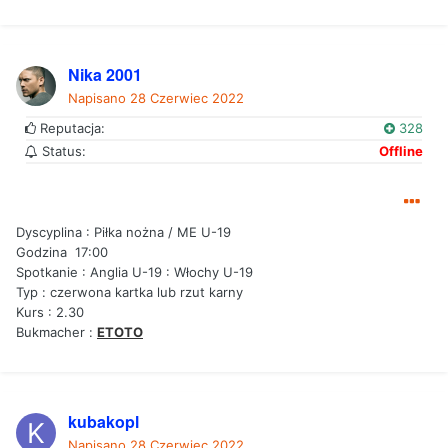
Nika 2001
Napisano
28 Czerwiec 2022
Reputacja:
328
Status:
Offline
Dyscyplina : Piłka nożna / ME U-19
Godzina 17:00
Spotkanie : Anglia U-19 : Włochy U-19
Typ : czerwona kartka lub rzut karny
Kurs : 2.30
Bukmacher :
ETOTO
kubakopl
Napisano
28 Czerwiec 2022