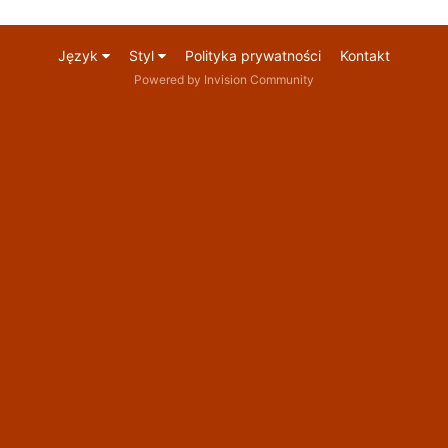
Język
Styl
Polityka prywatności
Kontakt
Powered by Invision Community