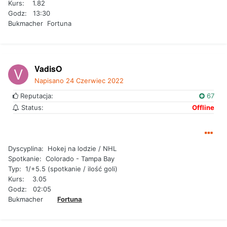
Kurs: 1.82
Godz: 13:30
Bukmacher Fortuna
VadisO
Napisano
24 Czerwiec 2022
Reputacja:
67
Status:
Offline
Dyscyplina: Hokej na lodzie / NHL
Spotkanie: Colorado - Tampa Bay
Typ: 1/+5.5 (spotkanie / ilość goli)
Kurs: 3.05
Godz: 02:05
Bukmacher
Fortuna