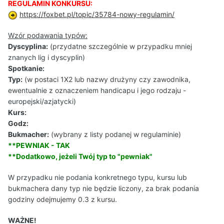
REGULAMIN KONKURSU:
https://foxbet.pl/topic/35784-nowy-regulamin/
Wzór podawania typów:
Dyscyplina:
(przydatne szczególnie w przypadku mniej
znanych lig i dyscyplin)
Spotkanie:
Typ:
(w postaci 1X2 lub nazwy drużyny czy zawodnika,
ewentualnie z oznaczeniem handicapu i jego rodzaju -
europejski/azjatycki)
Kurs:
Godz:
Bukmacher:
(wybrany z listy podanej w regulaminie)
**PEWNIAK - TAK
**Dodatkowo, jeżeli Twój typ to "pewniak"
W przypadku nie podania konkretnego typu, kursu lub
bukmachera dany typ nie będzie liczony, za brak podania
godziny odejmujemy 0.3 z kursu.
WAŻNE!