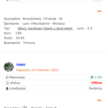
Dyscyplina: Koszykówka 1.Francja - M.
Spotkanie: Lyon Villeurbanne - Monaco
Typ:
Mecz: handicap (razem z dogrywką)
Lyon -2.5
Kurs: 1.84
Godz: 20:30
Bukmacher Fortuna
maer
Napisano
24 Czerwiec 2022
Reputacja:
2 158
Status:
Offline
Lokalizacja:
Świdnica
Dyscyplina:
- Brazylia - Serie B