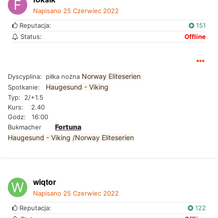
Napisano
25 Czerwiec 2022
Reputacja:
151
Status:
Offline
Norway Eliteserien
Dyscyplina: piłka nożna
Haugesund - Viking
Spotkanie:
Typ: 2/+1.5
Kurs: 2.40
Godz: 16:00
Fortuna
Bukmacher
Haugesund - Viking /Norway Eliteserien
wiqtor
Napisano
25 Czerwiec 2022
Reputacja:
122