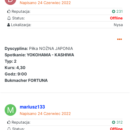
Napisano
24 Czerwiec 2022
Reputacja:
231
Status:
Offline
Lokalizacja:
Nysa
Dyscyplina:
Piłka NOŻNA JAPONIA
Spotkanie: YOKOHAMA - KASHIWA
Typ: 2
Kurs: 4,30
Godz: 9:00
Bukmacher FORTUNA
mariusz133
Napisano
24 Czerwiec 2022
Reputacja:
312
Status:
Offline