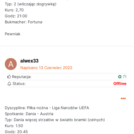
Typ: 2 (wliczając dogrywkę)
Kurs: 2,70
Godz: 21:00
Bukmacher: Fortuna
Pewniak
alwex33
Napisano
13 Czerwiec 2022
Reputacja:
71
Status:
Offline
Dyscyplina: Piłka nożna - Liga Narodów UEFA
Spotkanie: Dania - Austria
Typ: Dania więcej strzałów w światło bramki (celnych)
Kurs: 1.50
Godz: 20.45