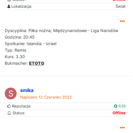
Lokalizacja:
Świat
Dyscyplina: Piłka nożna, Międzynarodowe - Liga Narodów
Godzina: 20:45
Spotkanie: Islandia - Izrael
Typ: Remis
Kurs: 3.30
Bukmacher:
ETOTO
smika
Napisano
12 Czerwiec 2022
Reputacja:
639
Status:
Offline