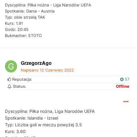
Dyscyplina: Piłka nożna - Liga Narodów UEFA
Spotkanie: Dania - Austria
Typ: obie strzelą TAK
Kurs: 1.91
Godz: 20:45
Bukmacher: ETOTO
GrzegorzAgo
Napisano
12 Czerwiec 2022
Reputacja:
57
Status:
Offline
Dyscyplina: Piłka nożna, Liga Narodów UEFA
Spotkanie: Islandia - Izrael
Typ: Liczba goli w meczu powyżej 3.5
Kurs: 3.60