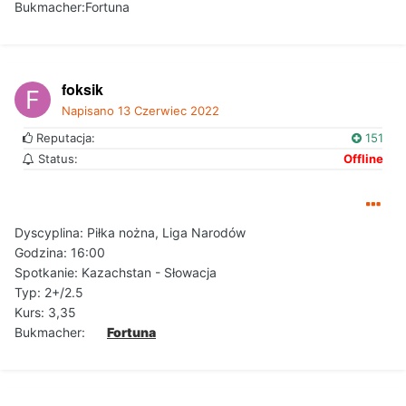
Bukmacher:Fortuna
foksik
Napisano
13 Czerwiec 2022
Reputacja:
151
Status:
Offline
Dyscyplina: Piłka nożna, Liga Narodów
Godzina: 16:00
Spotkanie: Kazachstan - Słowacja
Typ: 2+/2.5
Kurs: 3,35
Bukmacher:
Fortuna