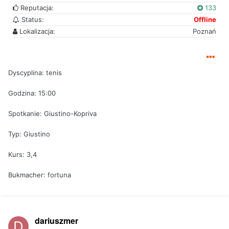
Reputacja:
133
Status:
Offline
Lokalizacja:
Poznań
Dyscyplina: tenis
Godzina: 15:00
Spotkanie: Giustino-Kopriva
Typ: Giustino
Kurs: 3,4
Bukmacher: fortuna
dariuszmer