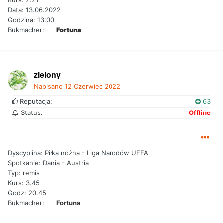
Data: 13.06.2022
Godzina: 13:00
Bukmacher:
Fortuna
zielony
Napisano
12 Czerwiec 2022
Reputacja:
63
Status:
Offline
Dyscyplina: Piłka nożna - Liga Narodów UEFA
Spotkanie: Dania - Austria
Typ: remis
Kurs: 3.45
Godz: 20.45
Bukmacher:
Fortuna