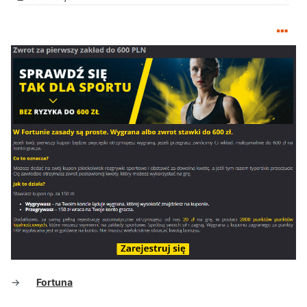
->
Fortuna