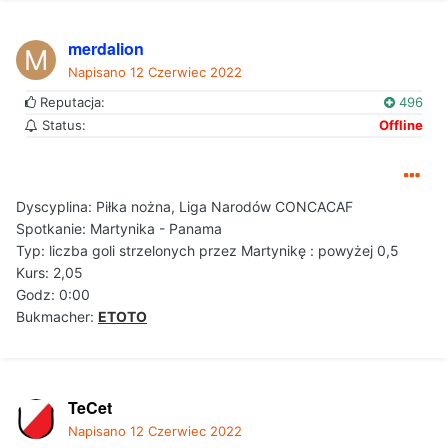
merdalion
Napisano
12 Czerwiec 2022
Reputacja:
496
Status:
Offline
Dyscyplina: Piłka nożna, Liga Narodów CONCACAF
Spotkanie: Martynika - Panama
Typ: liczba goli strzelonych przez Martynikę : powyżej 0,5
Kurs: 2,05
Godz: 0:00
Bukmacher:
ETOTO
TeCet
Napisano
12 Czerwiec 2022