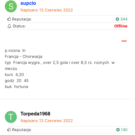
supcio
Napisano
13 Czerwiec 2022
Reputacja:
344
Status:
Offline
p.nozna ln
Francja - Chorwacja
typ Francja wygra , over 2,5 gola i over 8,5 rz. roznych w
meczu
kurs 4,20
godz 20 45
buk fortuna
Torpeda1968
Napisano
13 Czerwiec 2022
Reputacja:
140