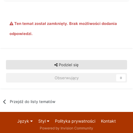
Ten temat został zamknięty. Brak możliwości dodania
odpowiedzi.
Podziel się
Obserwujący
0
Przejdź do listy tematów
Język
Styl
Polityka prywatności
Kontakt
Powered by Invision Community