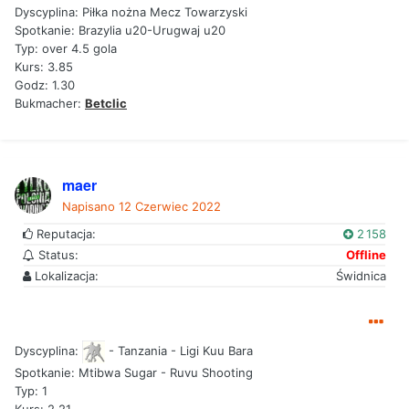
Dyscyplina: Piłka nożna Mecz Towarzyski
Spotkanie: Brazylia u20-Urugwaj u20
Typ: over 4.5 gola
Kurs: 3.85
Godz: 1.30
Bukmacher:
Betclic
maer
Napisano
12 Czerwiec 2022
Reputacja:
2 158
Status:
Offline
Lokalizacja:
Świdnica
Dyscyplina:
- Tanzania - Ligi Kuu Bara
Spotkanie: Mtibwa Sugar - Ruvu Shooting
Typ: 1
Kurs: 2.21