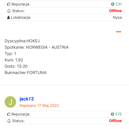
Reputacja:
231
Status:
Offline
Lokalizacja:
Nysa
Dyscyplina:HOKEJ
Spotkanie: NORWEGIA - AUSTRIA
Typ: 1
Kurs: 1,92
Godz: 15:20
Bukmacher FORTUNA
jack13
Napisano
17 Maj 2022
Reputacja:
575
Status:
Offline