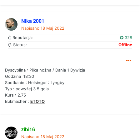
Nika 2001
Napisano
18 Maj 2022
Reputacja:
328
Status:
Offline
Dyscyplina : Piłka nożna / Dania 1 Dywizja
Godzina 18:30
Spotkanie : Helsingor : Lyngby
Typ : powyżej 3.5 gola
Kurs : 2.75
Bukmacher :
ETOTO
zibi16
Napisano
18 Maj 2022