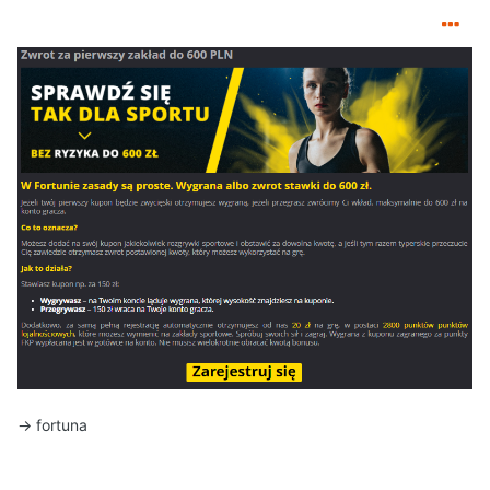
-> fortuna