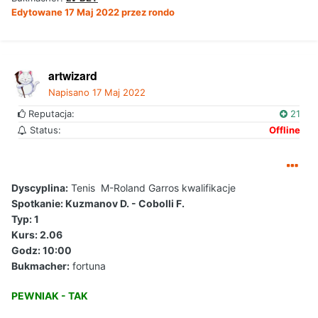
Edytowane
17 Maj 2022
przez rondo
artwizard
Napisano
17 Maj 2022
Reputacja:
21
Status:
Offline
Dyscyplina:
Tenis M-Roland Garros kwalifikacje
Spotkanie: Kuzmanov D. - Cobolli F.
Typ: 1
Kurs: 2.06
Godz: 10:00
Bukmacher:
fortuna
PEWNIAK - TAK