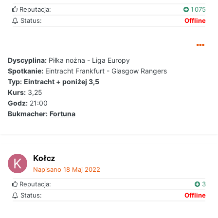
Reputacja:
1 075
Status:
Offline
Dyscyplina:
Piłka nożna - Liga Europy
Spotkanie:
Eintracht Frankfurt - Glasgow Rangers
Typ:
Eintracht + poniżej 3,5
Kurs:
3,25
Godz:
21:00
Bukmacher:
Fortuna
Kołcz
Napisano
18 Maj 2022
Reputacja:
3
Status:
Offline