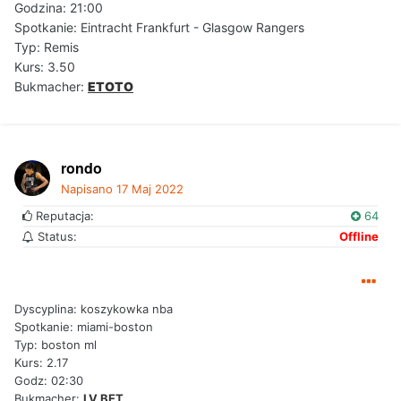
Godzina: 21:00
Spotkanie: Eintracht Frankfurt - Glasgow Rangers
Typ: Remis
Kurs: 3.50
Bukmacher:
ETOTO
rondo
Napisano
17 Maj 2022
Reputacja:
64
Status:
Offline
Dyscyplina: koszykowka nba
Spotkanie: miami-boston
Typ: boston ml
Kurs: 2.17
Godz: 02:30
Bukmacher:
LV BET