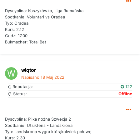
Dyscyplina: Koszykówka, Liga Rumuńska
Spotkanie: Voluntari vs Oradea
Typ: Oradea
Kurs: 2.12
Godz: 17.00
Bukmacher: Total Bet
wiqtor
Napisano
18 Maj 2022
Reputacja:
122
Status:
Offline
Dyscyplina: Piłka nożna Szwecja 2
Spotkanie: Utsiktens - Landskrona
Typ: Landskrona wygra którąkolwiek połowę
Kurs: 2.30