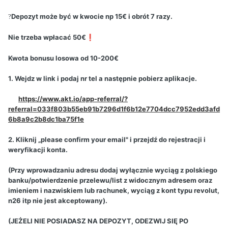
Depozyt może być w kwocie np 15€ i obrót 7 razy.
?
Nie trzeba wpłacać 50€
❗
Kwota bonusu losowa od 10-200€
1. Wejdz w link i podaj nr tel a następnie pobierz aplikacje.
https://www.akt.io/app-referral/?
referral=033f803b55eb91b7296d1f6b12e7704dcc7952edd3afd
6b8a9c2b8dc1ba75f1e
2. Kliknij „please confirm your email" i przejdź do rejestracji i
weryfikacji konta.
(Przy wprowadzaniu adresu dodaj wyłącznie wyciąg z polskiego
banku/potwierdzenie przelewu/list z widocznym adresem oraz
imieniem i nazwiskiem lub rachunek, wyciąg z kont typu revolut,
n26 itp nie jest akceptowany).
(JEŻELI NIE POSIADASZ NA DEPOZYT, ODEZWIJ SIĘ PO