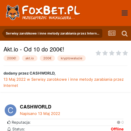
Serwisy zarobkowe i inne metody zarabiania przez Internet
Akt.io - Od 10 do 200€!
200€!
akt.io
200€
kryptowalucie
dodany przez
CASHWORLD
,
13 Maj 2022
w
Serwisy zarobkowe i inne metody zarabiania przez
Internet
CASHWORLD
Napisano
13 Maj 2022
Reputacja:
0
Status:
Offline