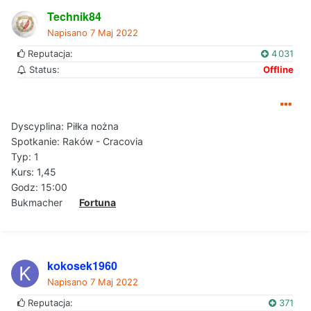
Technik84
Napisano
7 Maj 2022
Reputacja:
4 031
Status:
Offline
Dyscyplina: Piłka nożna
Spotkanie: Raków - Cracovia
Typ: 1
Kurs: 1,45
Godz: 15:00
Bukmacher
Fortuna
kokosek1960
Napisano
7 Maj 2022
Reputacja:
371