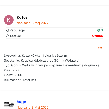
Kołcz
Napisano
8 Maj 2022
Reputacja:
3
Status:
Offline
Dyscyplina: Koszykówka, 1 Liga Mężczyzn
Spotkanie: Kotwica Kołobrzeg vs Górnik Wałbrzych
Typ: Górnik Wałbrzych wygra włącznie z ewentualną dogrywką
Kurs: 2.27
Godz: 18.00
Bukmacher: Total Bet
huge
Napisano
8 Maj 2022