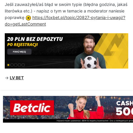
Jeśli zauważyłeś/aś błąd w swoim typie (błędna godzina, jakaś
literówka etc.) - napisz o tym w temacie a moderator naniesie
poprawkę
https://foxbet.pl/topic/20827-pytania-i-uwagi/?
do=getLastComment
->
LV BET