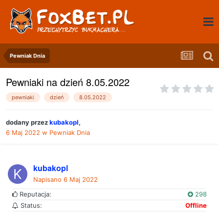
Pewniak Dnia
Pewniaki na dzień 8.05.2022
pewniaki
dzień
8.05.2022
dodany przez
kubakopl
,
6 Maj 2022
w
Pewniak Dnia
kubakopl
Napisano
6 Maj 2022
Reputacja:
298
Status:
Offline