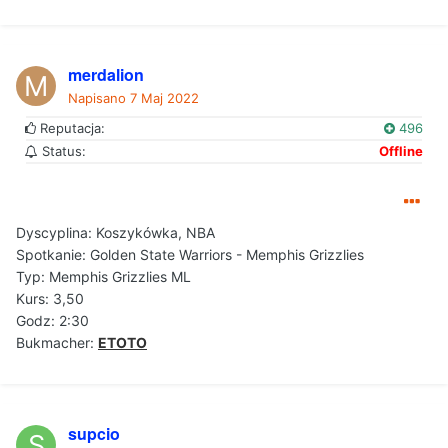
merdalion
Napisano
7 Maj 2022
Reputacja:
496
Status:
Offline
Dyscyplina: Koszykówka, NBA
Spotkanie: Golden State Warriors - Memphis Grizzlies
Typ: Memphis Grizzlies ML
Kurs: 3,50
Godz: 2:30
Bukmacher:
ETOTO
supcio