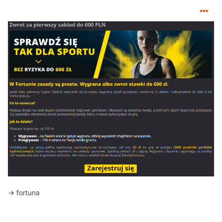
-> fortuna