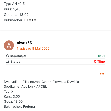
Typ: AH -0,5
Kurs: 2,40
Godzina: 18:00
Bukmacher:
ETOTO
alwex33
Napisano
8 Maj 2022
Reputacja:
71
Status:
Offline
Dyscyplina: Piłka nożna, Cypr - Pierwsza Dywizja
Spotkanie: Apollon - APOEL
Typ: X
Kurs: 3.00
Godz: 18:00
Bukmacher:
Fortuna