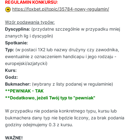
REGULAMIN KONKURSU:
https://foxbet.pl/topic/35784-nowy-regulamin/
Wzór podawania typów:
Dyscyplina:
(przydatne szczególnie w przypadku mniej
znanych lig i dyscyplin)
Spotkanie:
Typ:
(w postaci 1X2 lub nazwy drużyny czy zawodnika,
ewentualnie z oznaczeniem handicapu i jego rodzaju -
europejski/azjatycki)
Kurs:
Godz:
Bukmacher:
(wybrany z listy podanej w regulaminie)
**PEWNIAK - TAK
**Dodatkowo, jeżeli Twój typ to "pewniak"
W przypadku nie podania konkretnego typu, kursu lub
bukmachera dany typ nie będzie liczony, za brak podania
godziny odejmujemy 0.3 z kursu.
WAŻNE!