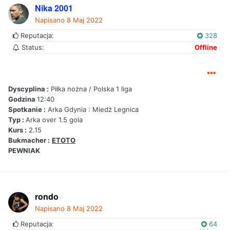
Nika 2001
Napisano
8 Maj 2022
Reputacja:
328
Status:
Offline
Dyscyplina
:
Piłka nożna / Polska 1 liga
Godzina
12:40
Spotkanie :
Arka Gdynia : Miedż Legnica
Typ :
Arka over 1.5 gola
Kurs :
2.15
Bukmacher :
ETOTO
PEWNIAK
rondo
Napisano
8 Maj 2022
Reputacja:
64