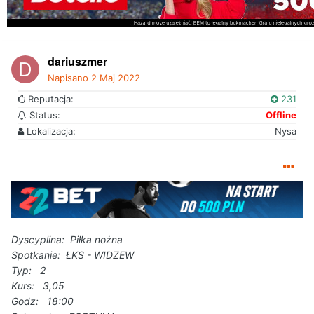
dariuszmer
Napisano
2 Maj 2022
Reputacja:
231
Status:
Offline
Lokalizacja:
Nysa
Dyscyplina: Piłka nożna
Spotkanie: ŁKS - WIDZEW
Typ: 2
Kurs: 3,05
Godz: 18:00