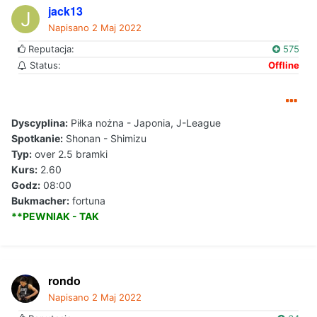
jack13
Napisano
2 Maj 2022
Reputacja:
575
Status:
Offline
Dyscyplina:
Piłka nożna - Japonia, J-League
Spotkanie:
Shonan - Shimizu
Typ:
over 2.5 bramki
Kurs:
2.60
Godz:
08:00
Bukmacher:
fortuna
**PEWNIAK - TAK
rondo
Napisano
2 Maj 2022