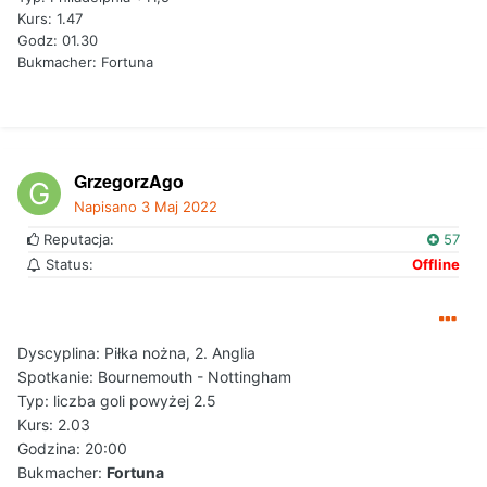
Kurs: 1.47
Godz: 01.30
Bukmacher: Fortuna
GrzegorzAgo
Napisano
3 Maj 2022
Reputacja:
57
Status:
Offline
Dyscyplina: Piłka nożna, 2. Anglia
Spotkanie: Bournemouth - Nottingham
Typ: liczba goli powyżej 2.5
Kurs: 2.03
Godzina: 20:00
Bukmacher:
F
ortuna