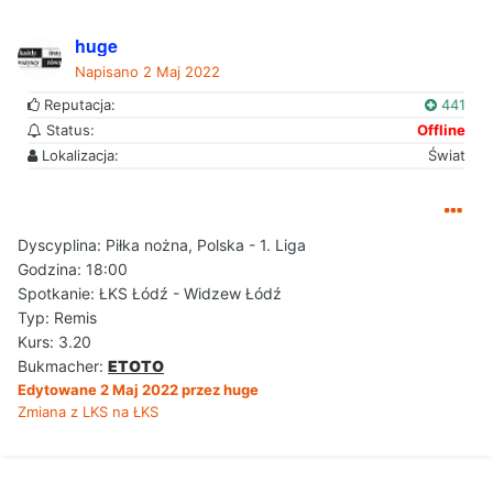
huge
Napisano
2 Maj 2022
Reputacja:
441
Status:
Offline
Lokalizacja:
Świat
Dyscyplina: Piłka nożna, Polska - 1. Liga
Godzina: 18:00
Spotkanie: ŁKS Łódź - Widzew Łódź
Typ: Remis
Kurs: 3.20
Bukmacher:
ETOTO
Edytowane
2 Maj 2022
przez huge
Zmiana z LKS na ŁKS