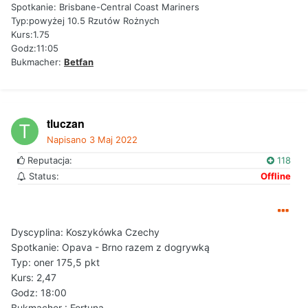
Spotkanie: Brisbane-Central Coast Mariners
Typ:powyżej 10.5 Rzutów Rożnych
Kurs:1.75
Godz:11:05
Bukmacher:
Betfan
tluczan
Napisano
3 Maj 2022
Reputacja:
118
Status:
Offline
Dyscyplina: Koszykówka Czechy
Spotkanie: Opava - Brno razem z dogrywką
Typ: oner 175,5 pkt
Kurs: 2,47
Godz: 18:00
Bukmacher : Fortuna