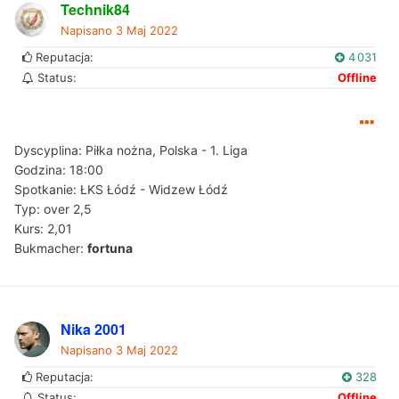
Technik84
Napisano
3 Maj 2022
Reputacja:
4 031
Status:
Offline
Dyscyplina: Piłka nożna, Polska - 1. Liga
Godzina: 18:00
Spotkanie: ŁKS Łódź - Widzew Łódź
Typ: over 2,5
Kurs: 2,01
Bukmacher:
fortuna
Nika 2001
Napisano
3 Maj 2022
Reputacja:
328
Status:
Offline