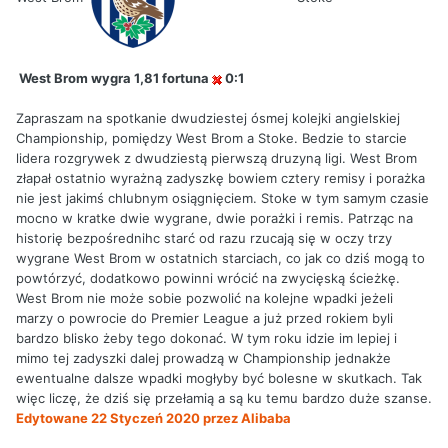
West Brom wygra 1,81 fortuna
0:1
Zapraszam na spotkanie dwudziestej ósmej kolejki angielskiej
Championship, pomiędzy West Brom a Stoke. Bedzie to starcie
lidera rozgrywek z dwudziestą pierwszą druzyną ligi. West Brom
złapał ostatnio wyrażną zadyszkę bowiem cztery remisy i porażka
nie jest jakimś chlubnym osiągnięciem. Stoke w tym samym czasie
mocno w kratke dwie wygrane, dwie porażki i remis. Patrząc na
historię bezpośrednihc starć od razu rzucają się w oczy trzy
wygrane West Brom w ostatnich starciach, co jak co dziś mogą to
powtórzyć, dodatkowo powinni wrócić na zwycięską ścieżkę.
West Brom nie może sobie pozwolić na kolejne wpadki jeżeli
marzy o powrocie do Premier League a już przed rokiem byli
bardzo blisko żeby tego dokonać. W tym roku idzie im lepiej i
mimo tej zadyszki dalej prowadzą w Championship jednakże
ewentualne dalsze wpadki mogłyby być bolesne w skutkach. Tak
więc liczę, że dziś się przełamią a są ku temu bardzo duże szanse.
Edytowane
22 Styczeń 2020
przez Alibaba