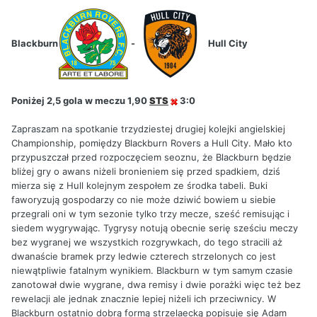
Blackburn
-
Hull City
Poniżej 2,5 gola w meczu 1,90
STS
3:0
Zapraszam na spotkanie trzydziestej drugiej kolejki angielskiej
Championship, pomiędzy Blackburn Rovers a Hull City. Mało kto
przypuszczał przed rozpoczęciem seoznu, że Blackburn będzie
bliżej gry o awans niżeli bronieniem się przed spadkiem, dziś
mierza się z Hull kolejnym zespołem ze środka tabeli. Buki
faworyzują gospodarzy co nie może dziwić bowiem u siebie
przegrali oni w tym sezonie tylko trzy mecze, sześć remisując i
siedem wygrywając. Tygrysy notują obecnie serię sześciu meczy
bez wygranej we wszystkich rozgrywkach, do tego stracili aż
dwanaście bramek przy ledwie czterech strzelonych co jest
niewątpliwie fatalnym wynikiem. Blackburn w tym samym czasie
zanotował dwie wygrane, dwa remisy i dwie porażki więc też bez
rewelacji ale jednak znacznie lepiej niżeli ich przeciwnicy. W
Blackburn ostatnio dobrą formą strzelaecką popisuje się Adam