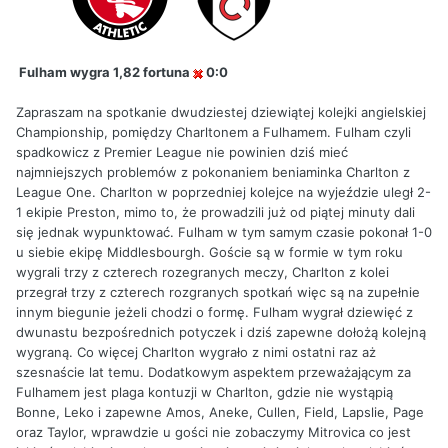
Fulham wygra 1,82 fortuna
0:0
Zapraszam na spotkanie dwudziestej dziewiątej kolejki angielskiej
Championship, pomiędzy Charltonem a Fulhamem. Fulham czyli
spadkowicz z Premier League nie powinien dziś mieć
najmniejszych problemów z pokonaniem beniaminka Charlton z
League One. Charlton w poprzedniej kolejce na wyjeździe uległ 2-
1 ekipie Preston, mimo to, że prowadzili już od piątej minuty dali
się jednak wypunktować. Fulham w tym samym czasie pokonał 1-0
u siebie ekipę Middlesbourgh. Goście są w formie w tym roku
wygrali trzy z czterech rozegranych meczy, Charlton z kolei
przegrał trzy z czterech rozgranych spotkań więc są na zupełnie
innym biegunie jeżeli chodzi o formę. Fulham wygrał dziewięć z
dwunastu bezpośrednich potyczek i dziś zapewne dołożą kolejną
wygraną. Co więcej Charlton wygrało z nimi ostatni raz aż
szesnaście lat temu. Dodatkowym aspektem przeważającym za
Fulhamem jest plaga kontuzji w Charlton, gdzie nie wystąpią
Bonne, Leko i zapewne Amos, Aneke, Cullen, Field, Lapslie, Page
oraz Taylor, wprawdzie u gości nie zobaczymy Mitrovica co jest