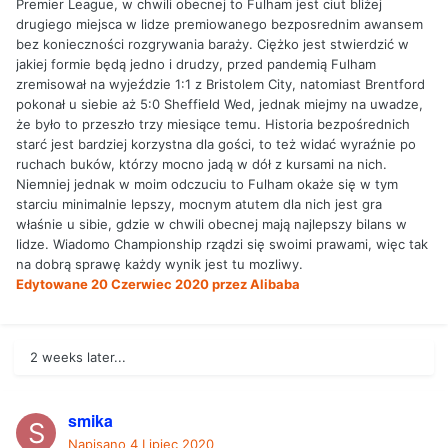
Premier League, w chwili obecnej to Fulham jest ciut bliżej
drugiego miejsca w lidze premiowanego bezposrednim awansem
bez konieczności rozgrywania baraży. Ciężko jest stwierdzić w
jakiej formie będą jedno i drudzy, przed pandemią Fulham
zremisował na wyjeździe 1:1 z Bristolem City, natomiast Brentford
pokonał u siebie aż 5:0 Sheffield Wed, jednak miejmy na uwadze,
że było to przeszło trzy miesiące temu. Historia bezpośrednich
starć jest bardziej korzystna dla gości, to też widać wyraźnie po
ruchach buków, którzy mocno jadą w dół z kursami na nich.
Niemniej jednak w moim odczuciu to Fulham okaże się w tym
starciu minimalnie lepszy, mocnym atutem dla nich jest gra
właśnie u sibie, gdzie w chwili obecnej mają najlepszy bilans w
lidze. Wiadomo Championship rządzi się swoimi prawami, więc tak
na dobrą sprawę każdy wynik jest tu mozliwy.
Edytowane
20 Czerwiec 2020
przez Alibaba
2 weeks later...
smika
Napisano
4 Lipiec 2020