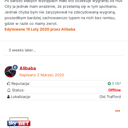
Po bardzo słabych występach mało kto oczekuje wygranej od Hull
City ja jednak mam wrażenie, że przełamią się w tym spotkaniu.
Jednak chyba bym nie zaryzykował na zdecydowaną wygraną,
poszedłbym bardziej zachowawczo typem na nich bez remisu,
gdzie w razie co mamy zwrot.
Edytowane
15 Luty 2020
przez Alibaba
3 weeks later...
Alibaba
Napisano
2 Marzec 2020
Reputacja:
5 187
Status:
Offline
Lokalizacja:
Old Trafford