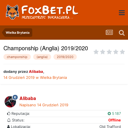
Wielka Brytania
Champonship (Anglia) 2019/2020
champonship
(anglia)
2019/2020
dodany przez
Alibaba
,
14 Grudzień 2019
w
Wielka Brytania
Alibaba
Napisano
14 Grudzień 2019
Reputacja:
5 187
Status:
Offline
Lokalizacja:
Old Trafford