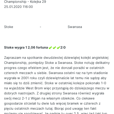
Championship - Kolejka 29
25.01.2020 116:00
Stoke
-
Swansea
Stoke wygra 1 2,06 fortuna
2:0
Zapraszam na spotkanie dwudziestej dziewiątej kolejki angielskiej
Championship, pomiędzy Stoke a Swansea. Stoke notuję delikatny
progres czego efektem jest, że nie donzali porażki w ostatnich
czterech meczach u siebie. Swansea ostatni raz na tym stadionie
wygrała w 2001 roku czyli dziewiętnaście lat temu nie sądzę aby
miało się to dziś zmienić. Stoke w ostatniej kolejce pokonało 1-0
na wyjeździe West Brom więc przystąpią do dzisiejszego meczu w
dobrych nastrojach. Z drugiej strony Swansea również wygrała
swój mecz 2-1 z Wigan na własnym obiekcie. Co ciekawe
gospodarze strzelali tu dwie lub więcej bramek w czterech z
pięciu ostatnich meczach tutaj. Biorąc pod uwagę ten fakt
możemy się spodziewać, że padnie tu over 2,5, więc też taki typ