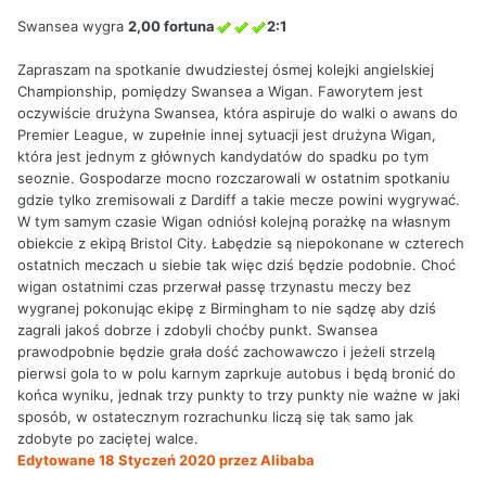
Swansea wygra
2,00 fortuna
2:1
Zapraszam na spotkanie dwudziestej ósmej kolejki angielskiej
Championship, pomiędzy Swansea a Wigan. Faworytem jest
oczywiście drużyna Swansea, która aspiruje do walki o awans do
Premier League, w zupełnie innej sytuacji jest drużyna Wigan,
która jest jednym z głównych kandydatów do spadku po tym
seoznie. Gospodarze mocno rozczarowali w ostatnim spotkaniu
gdzie tylko zremisowali z Dardiff a takie mecze powini wygrywać.
W tym samym czasie Wigan odniósł kolejną porażkę na własnym
obiekcie z ekipą Bristol City. Łabędzie są niepokonane w czterech
ostatnich meczach u siebie tak więc dziś będzie podobnie. Choć
wigan ostatnimi czas przerwał passę trzynastu meczy bez
wygranej pokonując ekipę z Birmingham to nie sądzę aby dziś
zagrali jakoś dobrze i zdobyli choćby punkt. Swansea
prawodpobnie będzie grała dość zachowawczo i jeżeli strzelą
pierwsi gola to w polu karnym zaprkuje autobus i będą bronić do
końca wyniku, jednak trzy punkty to trzy punkty nie ważne w jaki
sposób, w ostatecznym rozrachunku liczą się tak samo jak
zdobyte po zaciętej walce.
Edytowane
18 Styczeń 2020
przez Alibaba