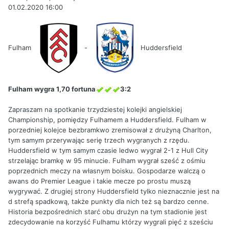
01.02.2020 16:00
Fulham
-
Huddersfield
Fulham wygra 1,70 fortuna
3:2
Zapraszam na spotkanie trzydziestej kolejki angielskiej
Championship, pomiędzy Fulhamem a Huddersfield. Fulham w
porzedniej kolejce bezbramkwo zremisował z drużyną Charlton,
tym samym przerywając serię trzech wygranych z rzędu.
Huddersfield w tym samym czasie ledwo wygrał 2-1 z Hull City
strzelając bramkę w 95 minucie. Fulham wygrał sześć z ośmiu
poprzednich meczy na własnym boisku. Gospodarze walczą o
awans do Premier League i takie mecze po prostu muszą
wygrywać. Z drugiej strony Huddersfield tylko nieznacznie jest na
d strefą spadkową, także punkty dla nich też są bardzo cenne.
Historia bezpośrednich starć obu drużyn na tym stadionie jest
zdecydowanie na korzyść Fulhamu którzy wygrali pięć z sześciu