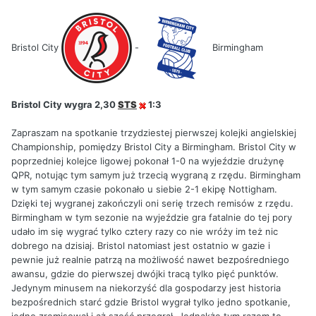
Bristol City
-
Birmingham
Bristol City wygra 2,30
STS
1:3
Zapraszam na spotkanie trzydziestej pierwszej kolejki angielskiej
Championship, pomiędzy Bristol City a Birmingham. Bristol City w
poprzedniej kolejce ligowej pokonał 1-0 na wyjeździe drużynę
QPR, notując tym samym już trzecią wygraną z rzędu. Birmingham
w tym samym czasie pokonało u siebie 2-1 ekipę Nottigham.
Dzięki tej wygranej zakończyli oni serię trzech remisów z rzędu.
Birmingham w tym sezonie na wyjeździe gra fatalnie do tej pory
udało im się wygrać tylko cztery razy co nie wróży im też nic
dobrego na dzisiaj. Bristol natomiast jest ostatnio w gazie i
pewnie już realnie patrzą na możliwość nawet bezpośredniego
awansu, gdzie do pierwszej dwójki tracą tylko pięć punktów.
Jedynym minusem na niekorzyść dla gospodarzy jest historia
bezpośrednich starć gdzie Bristol wygrał tylko jedno spotkanie,