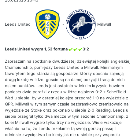
28.01.2020 20:45
Leeds United
-
Millwall
Leeds United wygra 1,53 fortuna
3:2
Zapraszam na spotkanie dwudziestej dziewiątej kolejki angielskiej
Championship, pomiędzy Leeds United a Millwall. Minimalnym
faworytem tego starcia są gospodarze którzy obecnie zajmują
drugą lokatę w lidze, goście są na ósmej pozycji i tracą do nich
osiem punktów. Leeds jest ostatnio w lekkim kryzysie bowiem
poniosło dwie porażki z rzędu w lidze najpierw 0-2 z Scheffield
Wed u siebie, by w ostatniej kolejce przegrać 1-0 na wyjeździe z
QPR. Millwall w tym samym czasie bezbramkowo zremisowało na
wyjeździe ze Stoke oraz pokonało u siebie 2-0 Reading. Leeds u
siebie przegrał tylko dwa mecze w tym sezonie Championship, z
kolei Millwall wygrało tylko trzy na wyjeździe. Wiele wskazuje
właśnie na to, że Leeds przełamie tą swoją gorszą passę i
odniesie zwycięstwo bo kiedy jak nie u siebie przy wsparciu