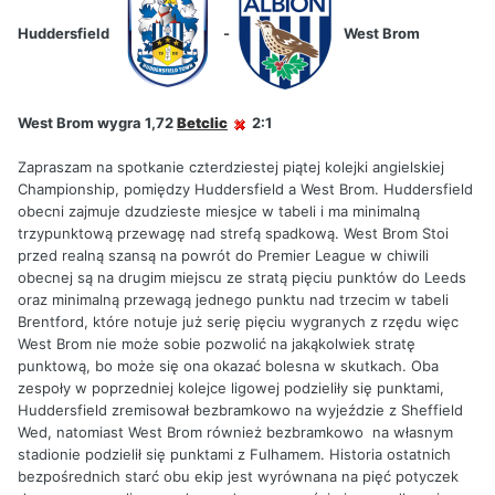
Huddersfield
-
West Brom
West Brom wygra 1,72
Betclic
2:1
Zapraszam na spotkanie czterdziestej piątej kolejki angielskiej
Championship, pomiędzy Huddersfield a West Brom. Huddersfield
obecni zajmuje dzudzieste miesjce w tabeli i ma minimalną
trzypunktową przewagę nad strefą spadkową. West Brom Stoi
przed realną szansą na powrót do Premier League w chiwili
obecnej są na drugim miejscu ze stratą pięciu punktów do Leeds
oraz minimalną przewagą jednego punktu nad trzecim w tabeli
Brentford, które notuje już serię pięciu wygranych z rzędu więc
West Brom nie może sobie pozwolić na jakąkolwiek stratę
punktową, bo może się ona okazać bolesna w skutkach. Oba
zespoły w poprzedniej kolejce ligowej podzieliły się punktami,
Huddersfield zremisował bezbramkowo na wyjeździe z Sheffield
Wed, natomiast West Brom również bezbramkowo na własnym
stadionie podzielił się punktami z Fulhamem. Historia ostatnich
bezpośrednich starć obu ekip jest wyrównana na pięć potyczek