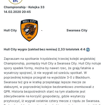
Championship - Kolejka 33
14.02.2020 20:45
Hull City
-
Swansea City
Hull City wygra (zakład bez remisu) 2,33 totolotek 4:4
Zapraszam na spotkanie trzydziestej trzeciej kolejki angielskiej
Championship, pomiędzy Hull City a Swansea City. Hull City notuje
spory spadek formy, można by nawet rzec, że grają fatalnie a
wysatrczy spojrzeć, iż nie wygrali od sześciu spotkań. W
poprzedniej kolejce przegrali na wyjeździe 3-0 z Blackburn.
Swansea też gra w kratkę przeplatając lepsze mecze ze
słabszymi, w poprzedniej kolejce bezbramkowo zremisowali z
QPR. Historia bezpośrednich starć na tym stadionie jest
zdecydwoanie na korzyść gospodarzy, gdzie wsytarczy
przytoczyć, iż wygrali ostatnie cztery mecze z rzędu ze Swansea.