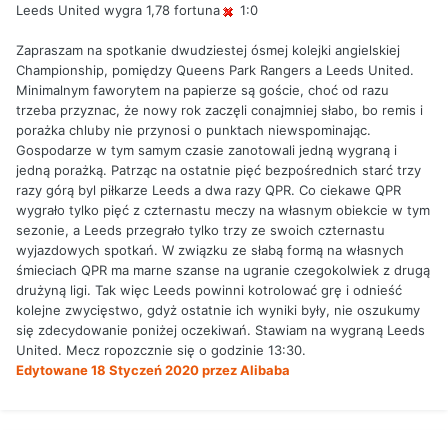
Leeds United wygra 1,78 fortuna
1:0
Zapraszam na spotkanie dwudziestej ósmej kolejki angielskiej
Championship, pomiędzy Queens Park Rangers a Leeds United.
Minimalnym faworytem na papierze są goście, choć od razu
trzeba przyznac, że nowy rok zaczęli conajmniej słabo, bo remis i
porażka chluby nie przynosi o punktach niewspominając.
Gospodarze w tym samym czasie zanotowali jedną wygraną i
jedną porażką. Patrząc na ostatnie pięć bezpośrednich starć trzy
razy górą byl piłkarze Leeds a dwa razy QPR. Co ciekawe QPR
wygrało tylko pięć z czternastu meczy na własnym obiekcie w tym
sezonie, a Leeds przegrało tylko trzy ze swoich czternastu
wyjazdowych spotkań. W związku ze słabą formą na własnych
śmieciach QPR ma marne szanse na ugranie czegokolwiek z drugą
drużyną ligi. Tak więc Leeds powinni kotrolować grę i odnieść
kolejne zwycięstwo, gdyż ostatnie ich wyniki były, nie oszukumy
się zdecydowanie poniżej oczekiwań. Stawiam na wygraną Leeds
United. Mecz ropozcznie się o godzinie 13:30.
Edytowane
18 Styczeń 2020
przez Alibaba