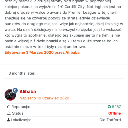
różnicy bramek. Z drugiej strony Nottingham w poprzedniej
kolejce pokonał na wyjeździe 1-0 Cardiff City. Nottingham jest na
dobrej drodze w walce o awans do Premier League w tej chwili
znajdują się na czwartej pozycji ze stratą ledwie dziewięciu
punktów do drugiego miejsca, więc jak najbardziej dalej liczą się w
walce. Na dzień dzisiejszy mimo wszystko ciężko jest tu wskazać
kto wygra to spotkanie, dlatego też skupiam się tu na tym, iż nie
padnie więcej niż dwie bramki a są ku temu duże szanse bo ich
ostatnie mecze w lidze były raczej underowe.
Edytowane
3 Marzec 2020
przez Alibaba
3 months later...
Alibaba
Napisano
19 Czerwiec 2020
Reputacja:
5 187
Status:
Offline
Lokalizacja:
Old Trafford