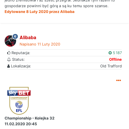
jedno zremisował i aż sześć przegrał. Jednakże tym razem to
gospodarze powinni być górą a są ku temu spore szanse.
Edytowane
8 Luty 2020
przez Alibaba
Alibaba
Napisano
11 Luty 2020
Reputacja:
5 187
Status:
Offline
Lokalizacja:
Old Trafford
Championship - Kolejka 32
11.02.2020 20:45