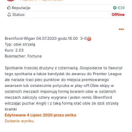
Reputacja:
639
Status:
Offline
Brentford-Wigan 04.07.2020 godz.16.00 3-0
Typ: obie strzelą
Kurs: 2.03
Bukmacher: Fortuna
Spotkanie trzeciej drużyny z czternastą .Gospodarze to faworyt
tego spotkania a takze kandydat do awansu do Premier League
ale narazie traci piec punktow do miejsca premiowanego
awansem lub ostatecznie potyczka w play-off.Obie ekipy w
ostatnich meczach imponują formą bowiem obie w ostatnich
meczach zaliczyly cztery wygrane i jeden remis (Brentford
wliczając puchar Angli) i z taką formą stać obie że dziś strzelą
bramki
Edytowane
4 Lipiec 2020
przez smika
Dodanie wyniku