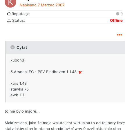
Napisano
7 Marzec 2007
Reputacja:
0
Status:
Offline
Cytat
kupon3
5.Arsenal FC - PSV Eindhoven 1 1.48
kurs 1.48
stawka 75
ewk 111
to nie było mądre...
Mała zmiana, jako że moja waluta jest wirtualna to od tej pory liczę
staty jakby stan konta na starcie był równy 0 czyli aktualnie stan