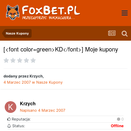
Nasze Kupony
[<font color=green>KD</font>] Moje kupony
dodany przez
Krzych
,
4 Marzec 2007
w
Nasze Kupony
Krzych
Napisano
4 Marzec 2007
Reputacja:
0
Status:
Offline