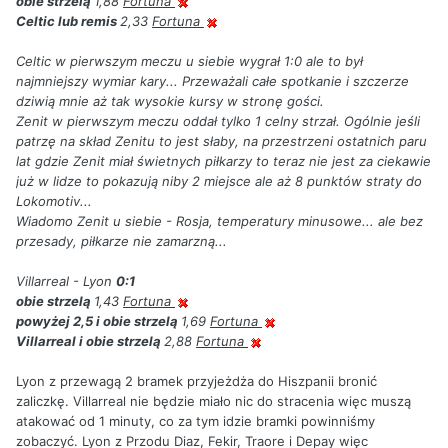
obie strzelą
1,88
Fortuna
Celtic lub remis
2,33
Fortuna
Celtic w pierwszym meczu u siebie wygrał 1:0 ale to był
najmniejszy wymiar kary... Przeważali całe spotkanie i szczerze
dziwią mnie aż tak wysokie kursy w stronę gości.
Zenit w pierwszym meczu oddał tylko 1 celny strzał. Ogólnie jeśli
patrzę na skład Zenitu to jest słaby, na przestrzeni ostatnich paru
lat gdzie Zenit miał świetnych piłkarzy to teraz nie jest za ciekawie
już w lidze to pokazują niby 2 miejsce ale aż 8 punktów straty do
Lokomotiv...
Wiadomo Zenit u siebie - Rosja, temperatury minusowe... ale bez
przesady, piłkarze nie zamarzną...
Villarreal - Lyon
0:1
obie strzelą
1,43
Fortuna
powyżej 2,5 i obie strzelą
1,69
Fortuna
Villarreal i obie strzelą
2,88
Fortuna
Lyon z przewagą 2 bramek przyjeżdża do Hiszpanii bronić
zaliczkę. Villarreal nie będzie miało nic do stracenia więc muszą
atakować od 1 minuty, co za tym idzie bramki powinniśmy
zobaczyć. Lyon z Przodu Diaz, Fekir, Traore i Depay więc