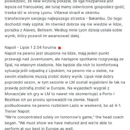
powiedzieć, że Real wczoraj pokazał, że liga hiszpańska jest
lepsza od francuskiej, ale tutaj mamy odwrócone gospodarz-gość,
trzeba iść w stronę Lyonu. Villareal stracił w okienku
transferowym swojego najlepszego strzelca - Bakambu. Do tego
dochodzi mały szpital. Im również dobrze się nie wiedzie w lidze,
porażka z Alaves, Betisem. Według mnie Lyon dzisiaj ustala sobie
wynik, który pozwoli im awansować dalej.
Napoli - Lipsk 1 2.04 forutna
Napoli na pewno jest skupione na lidze, mają jeden punkt
przewagi nad Juventusem, ale następne spotkanie rozgrywają ze
Spal, na własnym stadionie. Nie będzie dla nich to komfortową
sytuacja jeśli odpadną z Lipskiem, na pewno nie u siebie, na
swoim stadionie muszą zrobić dobry wynik. Lipsk miał dobry
poprzedni sezon, w tym sezonie w LM zostali wyjaśnieni ile tak na
prawdę potrafią zrobić w Europie. Na wyjazdach wygrali z
Monaco(ale ich gry w LM to nawet nie skomentuje) a Porto i
Besitkas ich po prostu sprowadzili na ziemie. Napoli
podbudowane na pewno rozbiciem Lazio w weekend, bo aż 4-1.
Trener Napoli:
"We're concentrated solely on tomorrow's game," the head coach
began. "We must show we have matured and we're able to
perform at our best in Europe as well.