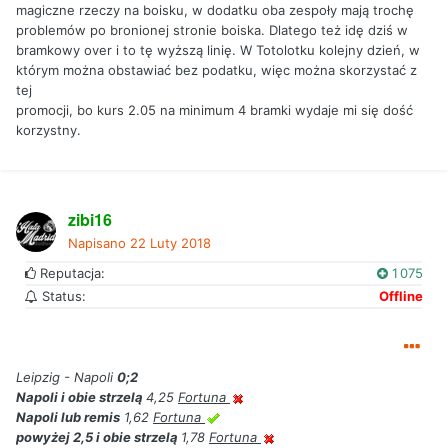
magiczne rzeczy na boisku, w dodatku oba zespoły mają trochę
problemów po bronionej stronie boiska. Dlatego też idę dziś w
bramkowy over i to tę wyższą linię. W Totolotku kolejny dzień, w
którym można obstawiać bez podatku, więc można skorzystać z
tej
promocji, bo kurs 2.05 na minimum 4 bramki wydaje mi się dość
korzystny.
zibi16
Napisano
22 Luty 2018
Reputacja:
1 075
Status:
Offline
Leipzig - Napoli
0;2
Napoli i obie strzelą
4,25
Fortuna
Napoli lub remis
1,62
Fortuna
powyżej 2,5 i obie strzelą
1,78
Fortuna