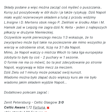
Składy podane a więc można zacząć coś myśleć o puszczania..
Kursy już poszybowały w dół dużo i ja także ryzykuję. Dziś Napoli
miało wyjść rezerwowym składem a tutaj z przodu widzimy
L.Insigne i D. Mertens obok niego P. Zieliński w środku Allan i M.
Hamsik zaś w Leipzig nie zagra dziś N. Keita - jeden z najlepszych
piłkarzy w drużynie Niemieckiej.
Oczywiście wynik pierwszego meczu 1:3 wskazuje, że to
zwycięstwo może byś takie na pocieszenie ale mimo wszystko ja
wierzę w odrobienie strat, liczę na 3:1 dla Napoli.
Mimo, że Napoli walczy o mistrza Włoch to taka liga europejska
zdobyta to było by coś - 2 puchary w 1 sezonie.
O formie nie ma co mówić, bo ta jest zdecydowanie po stronie
Napoli, wygrywają w lidze mecz za meczem.
Dziś Zielu od 1 minuty może pokazać swój kunszt.
Wiadomo można było złapać dużo większy kurs ale nie było
wiadomo jakim składem wyjdzie Napoli...
Dodatkowo polecam zagrać :
Zenit Petersburg - Celtic Glasgow
3:0
Celtic Awans
1,72
Fortuna