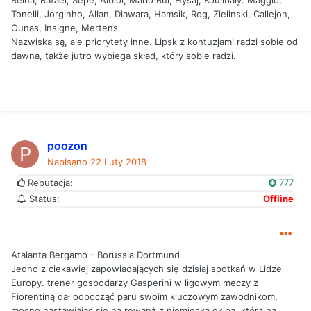
Reina, Rafael, Sepe, Albiol, Mario Rui, Hysaj, Koulibaly. Maggio,
Tonelli, Jorginho, Allan, Diawara, Hamsik, Rog, Zielinski, Callejon,
Ounas, Insigne, Mertens.
Nazwiska są, ale priorytety inne. Lipsk z kontuzjami radzi sobie od
dawna, także jutro wybiega skład, który sobie radzi.
poozon
Napisano
22 Luty 2018
Reputacja:
777
Status:
Offline
Atalanta Bergamo - Borussia Dortmund
Jedno z ciekawiej zapowiadających się dzisiaj spotkań w Lidze
Europy. trener gospodarzy Gasperini w ligowym meczy z
Fiorentiną dał odpocząć paru swoim kluczowym zawodnikom,
mocno nastawiając się na rewanż z niemiecką ekipą, która na