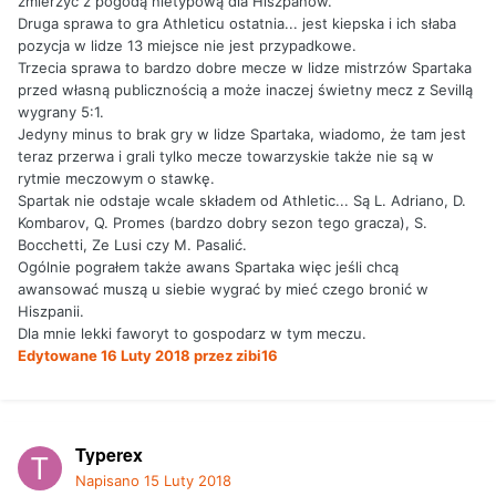
zmierzyć z pogodą nietypową dla Hiszpanów.
Druga sprawa to gra Athleticu ostatnia... jest kiepska i ich słaba
pozycja w lidze 13 miejsce nie jest przypadkowe.
Trzecia sprawa to bardzo dobre mecze w lidze mistrzów Spartaka
przed własną publicznością a może inaczej świetny mecz z Sevillą
wygrany 5:1.
Jedyny minus to brak gry w lidze Spartaka, wiadomo, że tam jest
teraz przerwa i grali tylko mecze towarzyskie także nie są w
rytmie meczowym o stawkę.
Spartak nie odstaje wcale składem od Athletic... Są L. Adriano, D.
Kombarov, Q. Promes (bardzo dobry sezon tego gracza), S.
Bocchetti, Ze Lusi czy M. Pasalić.
Ogólnie pograłem także awans Spartaka więc jeśli chcą
awansować muszą u siebie wygrać by mieć czego bronić w
Hiszpanii.
Dla mnie lekki faworyt to gospodarz w tym meczu.
Edytowane
16 Luty 2018
przez zibi16
Typerex
Napisano
15 Luty 2018