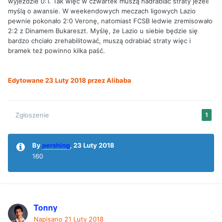
wyjeździe 0:1. Tak więc w czwartek muszą nadrabiać straty jeżeli
myślą o awansie. W weekendowych meczach ligowych Lazio
pewnie pokonało 2:0 Veronę, natomiast FCSB ledwie zremisowało
2:2 z Dinamem Bukareszt. Myślę, że Lazio u siebie będzie się
bardzo chciało zrehabilitować, muszą odrabiać straty więc i
bramek też powinno kilka paść.
Edytowane
23 Luty 2018
przez Alibaba
Zgłoszenie
1
By
pershing
,
23 Luty 2018
160
Tonny
Napisano
21 Luty 2018