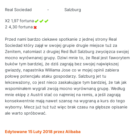
Real Sociedad
-
Salzburg
X2 1,97 fortuna
2 4,30 fortuna
Przed nami bardzo ciekawe spotkanie z jednej strony Real
Sociedad który zajął w swojej grupie drugie miejsce tuż za
Zenitem, natomiast z drugiej Red Bull Salzburg zwycięzca swojej
mocno wyrównanej grupy. Dziwi mnie to, że Real jest faworytem
buków tym bardziej, że dziś zagrają bez swojej największej
gwiazdy, napastnika Williama Jose co w mojej opinii zabiera
połowę potencjału ataku gospodarzy. Salzburg jet tu
lekceważony, co jest nieco zaskakujące tym bardziej, że tak jak
wspominałem wygrali zwoją mocno wyrównaną grupę. Według
mnie ekipę z Austrii stać co najmniej na remis, a jeśli zagrają
konsekwentnie mają nawet szansę na wygraną a kurs do tego
wyborny. Mecz już tuż tuż więc brak czasu na głębsze opisanie
ale warto spróbować.
Edytowane
15 Luty 2018
przez Alibaba