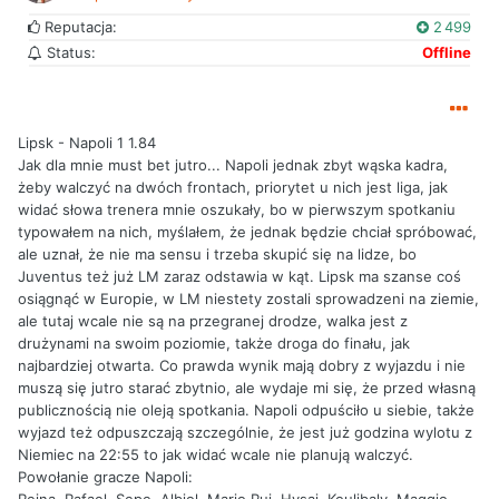
Reputacja:
2 499
Status:
Offline
Lipsk - Napoli 1 1.84
Jak dla mnie must bet jutro... Napoli jednak zbyt wąska kadra,
żeby walczyć na dwóch frontach, priorytet u nich jest liga, jak
widać słowa trenera mnie oszukały, bo w pierwszym spotkaniu
typowałem na nich, myślałem, że jednak będzie chciał spróbować,
ale uznał, że nie ma sensu i trzeba skupić się na lidze, bo
Juventus też już LM zaraz odstawia w kąt. Lipsk ma szanse coś
osiągnąć w Europie, w LM niestety zostali sprowadzeni na ziemie,
ale tutaj wcale nie są na przegranej drodze, walka jest z
drużynami na swoim poziomie, także droga do finału, jak
najbardziej otwarta. Co prawda wynik mają dobry z wyjazdu i nie
muszą się jutro starać zbytnio, ale wydaje mi się, że przed własną
publicznością nie oleją spotkania. Napoli odpuściło u siebie, także
wyjazd też odpuszczają szczególnie, że jest już godzina wylotu z
Niemiec na 22:55 to jak widać wcale nie planują walczyć.
Powołanie gracze Napoli: