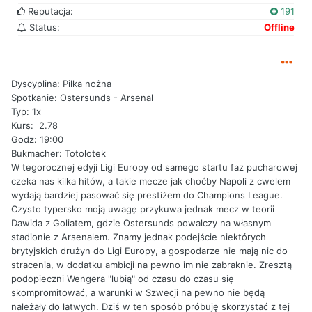
Reputacja:
191
Status:
Offline
Dyscyplina: Piłka nożna
Spotkanie: Ostersunds - Arsenal
Typ: 1x
Kurs: 2.78
Godz: 19:00
Bukmacher: Totolotek
W tegorocznej edyji Ligi Europy od samego startu faz pucharowej
czeka nas kilka hitów, a takie mecze jak choćby Napoli z cwelem
wydają bardziej pasować się prestiżem do Champions League.
Czysto typersko moją uwagę przykuwa jednak mecz w teorii
Dawida z Goliatem, gdzie Ostersunds powalczy na własnym
stadionie z Arsenalem. Znamy jednak podejście niektórych
brytyjskich drużyn do Ligi Europy, a gospodarze nie mają nic do
stracenia, w dodatku ambicji na pewno im nie zabraknie. Zresztą
podopieczni Wengera "lubią" od czasu do czasu się
skompromitować, a warunki w Szwecji na pewno nie będą
należały do łatwych. Dziś w ten sposób próbuję skorzystać z tej