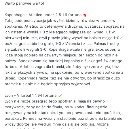
Warto panowie warto!
Kopenhaga - Atletico under 2.5 1.6 fortuna
Tutaj podobna sytuacja jak wyżej, idziemy również w under w
spotkaniu. Atletico to defensywna drużyna, wystarczy spojrzeć na
ich ostatnie wyniki 1-0 z Malaga(co najlepsze gol wpadł już w
pierwszej minucie, czyli prawie jakby wyszli na boisko mając 1-0 a
później grali sobie bo grali), 1-0 z Valencia i z Las Palmas trochę
się zabawili wygrali 3-0. Kopenhaga wcale nie gra jakoś super, w
lidze stoją dopiero na czwartym miejscu, ten sezon do nich nie
należy. Spodziewam się bardziej kopaniny niż jakiegoś świetnego
futbolu. Atletico zagra dla bramki, ale żeby było zero z tyłu, bez
jakiś większych zrywów, na spokojnie, bo w weekend spotkanie z
Bilbao. Kopenhaga raczej też się nie otworzy, bo stracić za dużo
bramek u siebie nie będzie sprzyjało wyjazdowi.
Lyon - Villareal 1 1.94 fortuna
Lyon nie może przegrać tego spotkania, mają na pewno
motywacje, żeby dojść do finału, bo w końcu finał będzie
rozgrywany na ich stadionie. Lyon co prawda ostatnio opuścił się,
porażka z Rennes na własnym stadionie bez strzelenia bramki nie
wróży dobrze, ale według mnie dzisiaj się odbijają. Można