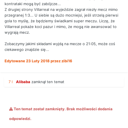
kontrataki mogą być zabójcze...
Z drugiej strony Villarreal na wyjeździe zagrał niezły mecz mimo
przegranej 1:3... U siebie są dużo mocniejsi, jeśli strzelą pierwsi
gola to myślę, że będziemy świadkami super meczu. Liczę, że
Villarreal pokaże koci pazur i mimo, że mogą nie awansować to
wygrają mecz.
Zobaczymy jakimi składami wyjdą na mecze o 21:05, może coś
ciekawego znajdzie się...
Edytowane
23 Luty 2018
przez zibi16
7 l
Alibaba
zamknął ten temat
Ten temat został zamknięty. Brak możliwości dodania
odpowiedzi.