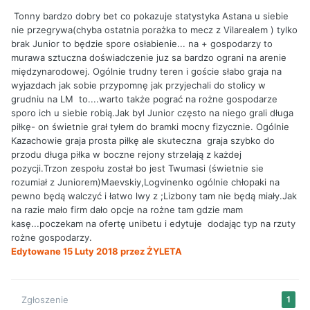
Tonny bardzo dobry bet co pokazuje statystyka Astana u siebie
nie przegrywa(chyba ostatnia porażka to mecz z Vilarealem ) tylko
brak Junior to będzie spore osłabienie... na + gospodarzy to
murawa sztuczna doświadczenie juz sa bardzo ograni na arenie
międzynarodowej. Ogólnie trudny teren i goście słabo graja na
wyjazdach jak sobie przypomnę jak przyjechali do stolicy w
grudniu na LM to....warto także pograć na rożne gospodarze
sporo ich u siebie robią.Jak byl Junior często na niego grali długa
piłkę- on świetnie grał tyłem do bramki mocny fizycznie. Ogólnie
Kazachowie graja prosta piłkę ale skuteczna graja szybko do
przodu długa piłka w boczne rejony strzelają z każdej
pozycji.Trzon zespołu został bo jest Twumasi (świetnie sie
rozumiał z Juniorem)Maevskiy,Logvinenko ogólnie chłopaki na
pewno będą walczyć i łatwo lwy z ;Lizbony tam nie będą miały.Jak
na razie mało firm dało opcje na rożne tam gdzie mam
kasę...poczekam na ofertę unibetu i edytuje dodając typ na rzuty
rożne gospodarzy.
Edytowane
15 Luty 2018
przez ŻYLETA
Zgłoszenie
1