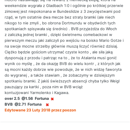
weekendzie wygrała z Gladbach 1:0 i ogólnie po krótkiej przerwie
zimowej jest niepokonana w Bundeslidze z 3 zwycięstwami pod
rząd, w tym ostatnie dwa mecze bez straty bramki (ale niech
nikogo to nie zmyli , bo obrona Dortmundu w obydwóch tych
spotkaniach spisywała się średnio) . BVB przyjeżdża do Włoch
z zaliczką jednej bramki , dzięki świetnemu comebackowi w
pierwszym meczu jaki zaliczyli po wejściu na boisko Mario Gotze i
na swoje mocne strzelby głównie muszą liczyć również dzisiaj.
Ciężko będzie gościom utrzymać czyste konto , ale siła jaką
dysponują z przodu i patrząc na to , że to Atalanta musi gonić
wynik co myślę , że da okazję BVB do wielu kontr , z których jak
są mocni każdy dobrze wie powoduje, że w nich widzę faworyta
do wygranej , a także stawiam , że zobaczymy w dzisiejszym
spotkaniu bramki. Z jakiś świeższych absencji chyba tylko Weigl
pauzujący za kartki , poza nim w BVB wciąż
kontuzjowani Yarmolenko i Kagawa.
over 2.5 @1.56 Fortuna
BVB @2.71 Fortuna
Edytowane
23 Luty 2018
przez poozon