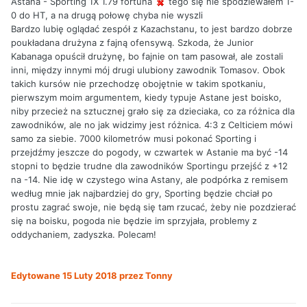
Astana - Sporting 1X 1.79 fortuna
tego się nie spodziewałem 1-
0 do HT, a na drugą połowę chyba nie wyszli
Bardzo lubię oglądać zespół z Kazachstanu, to jest bardzo dobrze
poukładana drużyna z fajną ofensywą. Szkoda, że Junior
Kabanaga opuścił drużynę, bo fajnie on tam pasował, ale zostali
inni, między innymi mój drugi ulubiony zawodnik Tomasov. Obok
takich kursów nie przechodzę obojętnie w takim spotkaniu,
pierwszym moim argumentem, kiedy typuje Astane jest boisko,
niby przecież na sztucznej grało się za dzieciaka, co za różnica dla
zawodników, ale no jak widzimy jest różnica. 4:3 z Celticiem mówi
samo za siebie. 7000 kilometrów musi pokonać Sporting i
przejdźmy jeszcze do pogody, w czwartek w Astanie ma być -14
stopni to będzie trudne dla zawodników Sportingu przejść z +12
na -14. Nie idę w czystego wina Astany, ale podpórka z remisem
według mnie jak najbardziej do gry, Sporting będzie chciał po
prostu zagrać swoje, nie będą się tam rzucać, żeby nie pozdzierać
się na boisku, pogoda nie będzie im sprzyjała, problemy z
oddychaniem, zadyszka. Polecam!
Edytowane
15 Luty 2018
przez Tonny