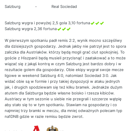
Salzburg
-
Real Sociedad
Salzburg wygra i powyżej 2,5 gola 3,10 fortuna
Salzburg wygra 2,36 fortuna
W pierwszym spotkaniu padł remis 2:2, wynik mocno szczęśliwy
dla dzisiejszych gospodarzy. Jednak jakby nie patrzył jest to spora
zaliczka dla Austriaków. którzy będą mogli grać ciut spokojniej. To
goście z Hiszpanii będą musieli przycisnąć i zaatakować a to może
wiązać się z jakąś kontrą w czym Salzburg jest bardzo dobry i w
rezultacie golem dla gospodarzy. Obie ekipy wygrał swoje mecze
ligowe w weekend Salzburg 4:0, natomiast Sociedad 3:0. Jak
widać obie są w formie i przy takiej dyspozycji w ataku jednych
jak, i drugich spodziewam się też kilku bramek. Jednakże dużym
atutem dla Salzburga będzie własne boisko i rzesza kibiców.
Austriacy w tym sezonie u siebie nie przegrali i szczerze wątpię
aby stało się to w tym spotkaniu. Stawiam na gospodarzy i co
najmniej trzy bramki w meczu, dla mniej odważnych polecam typ
na1DNB gdzie w razie remisu będzie zwrot.