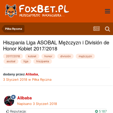
Piłka Ręczna
Hiszpania Liga ASOBAL Mężczyzn i División de
Honor Kobiet 2017/2018
2017/2018
kobiet
honor
división
mężczyzn
asobal
liga
hiszpania
dodany przez
Alibaba
,
3 Styczeń 2018
w
Piłka Ręczna
Alibaba
Napisano
3 Styczeń 2018
Reputacja:
5 187