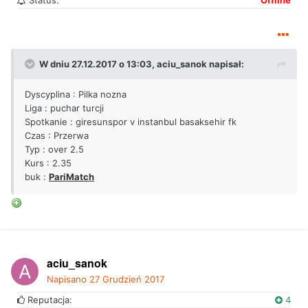
Status:
Offline
W dniu 27.12.2017 o 13:03,
aciu_sanok
napisał:
Dyscyplina : Pilka nozna
Liga : puchar turcji
Spotkanie : giresunspor v instanbul basaksehir fk
Czas : Przerwa
Typ : over 2.5
Kurs : 2.35
buk :
PariMatch
aciu_sanok
Napisano
27 Grudzień 2017
Reputacja:
4