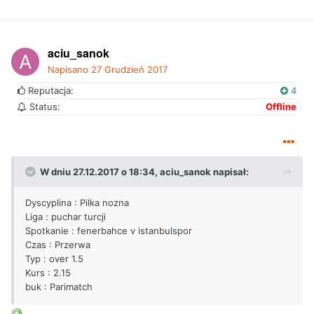
aciu_sanok
Napisano
27 Grudzień 2017
Reputacja:
4
Status:
Offline
W dniu 27.12.2017 o 18:34,
aciu_sanok
napisał:
Dyscyplina : Pilka nozna
Liga : puchar turcji
Spotkanie : fenerbahce v istanbulspor
Czas : Przerwa
Typ : over 1.5
Kurs : 2.15
buk : Parimatch