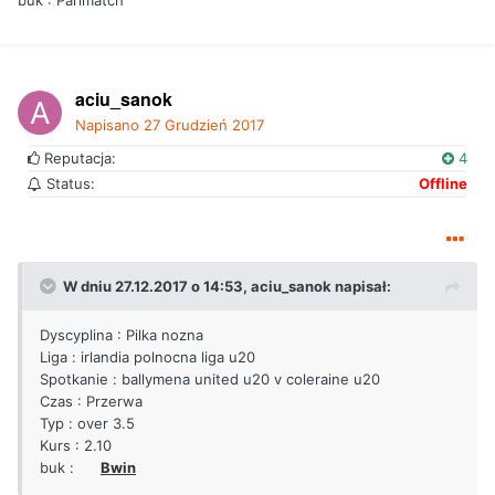
buk : Parimatch
aciu_sanok
Napisano
27 Grudzień 2017
Reputacja:
4
Status:
Offline
W dniu 27.12.2017 o 14:53,
aciu_sanok
napisał:
Dyscyplina : Pilka nozna
Liga : irlandia polnocna liga u20
Spotkanie : ballymena united u20 v coleraine u20
Czas : Przerwa
Typ : over 3.5
Kurs : 2.10
buk :
Bwin