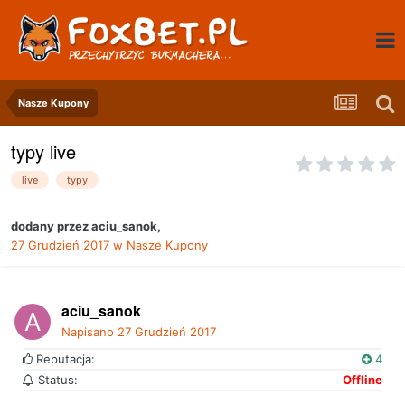
Nasze Kupony
typy live
live
typy
dodany przez
aciu_sanok
,
27 Grudzień 2017
w
Nasze Kupony
aciu_sanok
Napisano
27 Grudzień 2017
Reputacja:
4
Status:
Offline