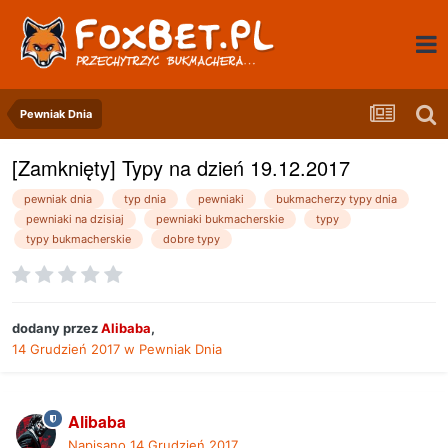
Pewniak Dnia
[Zamknięty] Typy na dzień 19.12.2017
pewniak dnia
typ dnia
pewniaki
bukmacherzy typy dnia
pewniaki na dzisiaj
pewniaki bukmacherskie
typy
typy bukmacherskie
dobre typy
dodany przez
Alibaba
,
14 Grudzień 2017
w
Pewniak Dnia
Alibaba
Napisano
14 Grudzień 2017