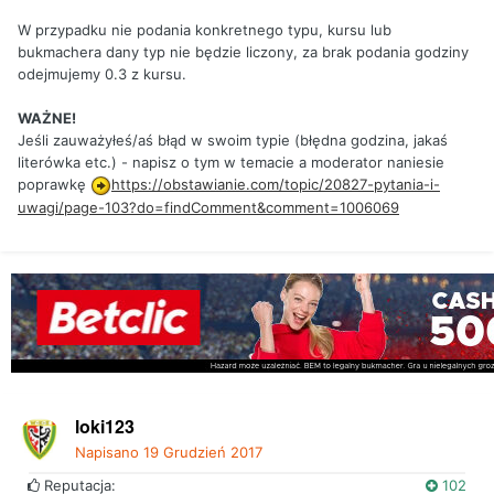
W przypadku nie podania konkretnego typu, kursu lub
bukmachera dany typ nie będzie liczony, za brak podania godziny
odejmujemy 0.3 z kursu.
WAŻNE!
Jeśli zauważyłeś/aś błąd w swoim typie (błędna godzina, jakaś
literówka etc.) - napisz o tym w temacie a moderator naniesie
poprawkę
https://obstawianie.com/topic/20827-pytania-i-
uwagi/page-103?do=findComment&comment=1006069
loki123
Napisano
19 Grudzień 2017
Reputacja:
102