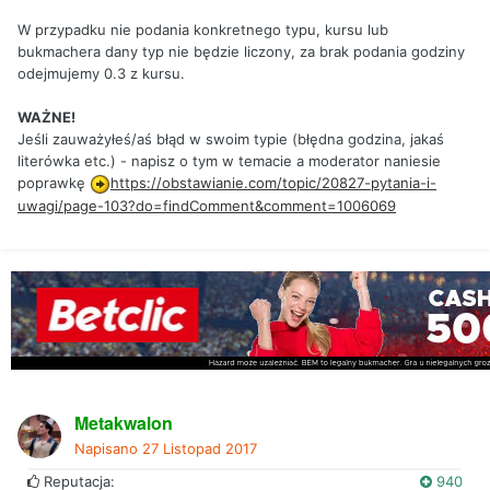
W przypadku nie podania konkretnego typu, kursu lub
bukmachera dany typ nie będzie liczony, za brak podania godziny
odejmujemy 0.3 z kursu.
WAŻNE!
Jeśli zauważyłeś/aś błąd w swoim typie (błędna godzina, jakaś
literówka etc.) - napisz o tym w temacie a moderator naniesie
poprawkę
https://obstawianie.com/topic/20827-pytania-i-
uwagi/page-103?do=findComment&comment=1006069
Metakwalon
Napisano
27 Listopad 2017
Reputacja:
940