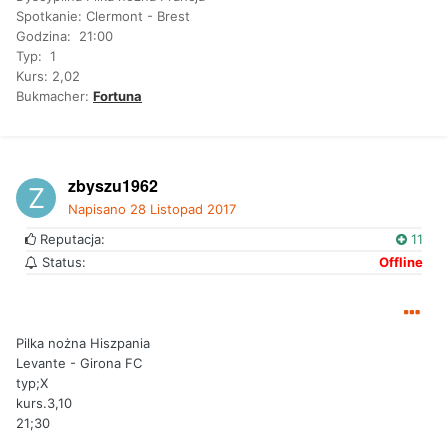
Spotkanie:
Clermont - Brest
Godzina: 21:00
Typ: 1
Kurs: 2,02
Bukmacher:
Fortuna
zbyszu1962
Napisano
28 Listopad 2017
Reputacja:
11
Status:
Offline
Pilka nożna Hiszpania
Levante - Girona FC
typ;X
kurs.3,10
21;30