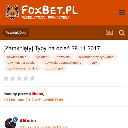
Pewniak Dnia
[Zamknięty] Typy na dzień 28.11.2017
pewniak dnia
typ dnia
pewniaki
bukmacherzy typy dnia
pewniaki na dzisiaj
pewniaki bukmacherskie
typy
typy bukmacherskie
dobre typy
dodany przez
Alibaba
,
23 Listopad 2017
w
Pewniak Dnia
Alibaba
Napisano
23 Listopad 2017