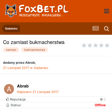
Gadaniec
Co zamiast bukmacherstwa
zamiast
bukmacherstwa
dodany przez
Abrab
,
21 Listopad 2017
w
Gadaniec
Abrab
Napisano
21 Listopad 2017
Reputacja:
0
Status:
Offline