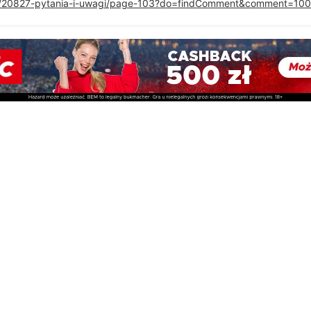
pic/20827-pytania-i-uwagi/page-103?do=findComment&comment=10