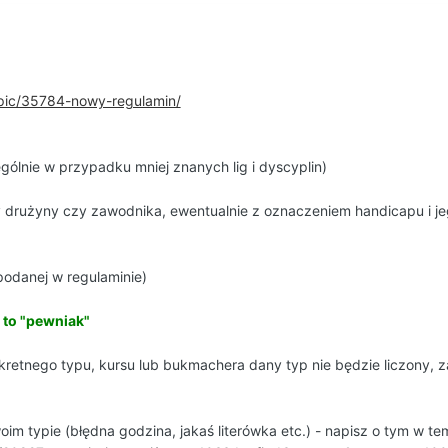
opic/35784-nowy-regulamin/
ólnie w przypadku mniej znanych lig i dyscyplin)
 drużyny czy zawodnika, ewentualnie z oznaczeniem handicapu i jego
podanej w regulaminie)
 to "pewniak"
retnego typu, kursu lub bukmachera dany typ nie będzie liczony, z
oim typie (błędna godzina, jakaś literówka etc.) - napisz o tym w 