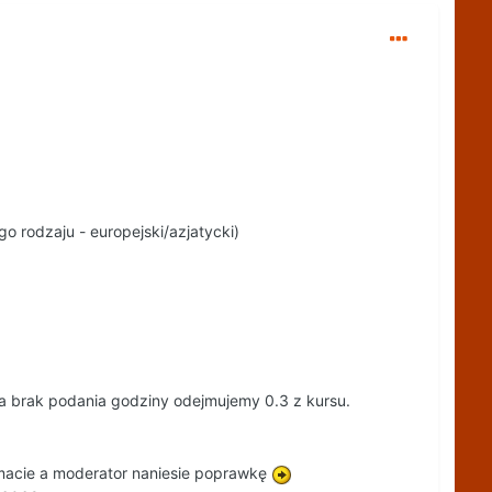
 rodzaju - europejski/azjatycki)
a brak podania godziny odejmujemy 0.3 z kursu.
temacie a moderator naniesie poprawkę