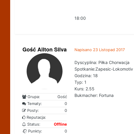
18:00
Gość Ailton Silva
Napisano
23 Listopad 2017
Dyscyplina: Piłka Chorwacja
Spotkanie:Zapesic-Lokomotiv
Godzina: 18
Typ: 1
Kurs: 2.55
Bukmacher: Fortuna
Grupa:
Gość
Tematy:
0
Posty:
0
Reputacja:
Status:
Offline
Punkty:
0