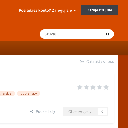
Zarejestruj się
Posiadasz konto? Zaloguj się
Cała aktywność
herskie
dobre typy
Podziel się
Obserwujący
0