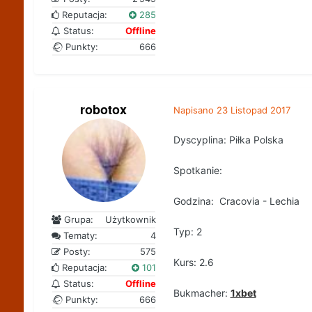
Reputacja:
285
Status:
Offline
Punkty:
666
robotox
Napisano
23 Listopad 2017
Dyscyplina: Piłka Polska
Spotkanie:
Godzina: Cracovia - Lechia
Grupa:
Użytkownik
Typ: 2
Tematy:
4
Posty:
575
Kurs: 2.6
Reputacja:
101
Status:
Offline
Bukmacher:
1xbet
Punkty:
666